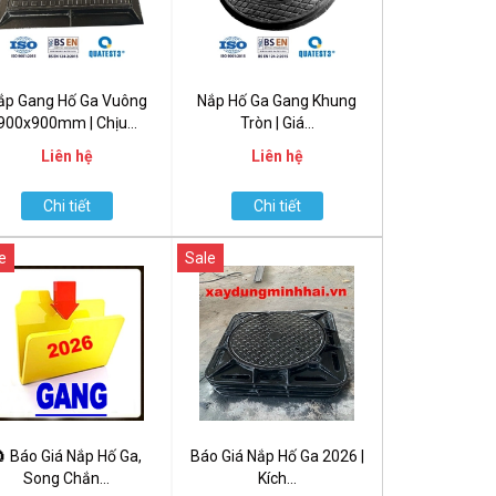
ắp Gang Hố Ga Vuông
Nắp Hố Ga Gang Khung
900x900mm | Chịu...
Tròn | Giá...
Liên hệ
Liên hệ
Chi tiết
Chi tiết
e
Sale
 Báo Giá Nắp Hố Ga,
Báo Giá Nắp Hố Ga 2026 |
Song Chắn...
Kích...