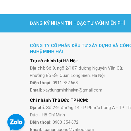
ĐĂNG KÝ NHẬN TIN HOẶC TƯ VẤN MIỄN PHÍ
CÔNG TY CỔ PHẦN ĐẦU TƯ XÂY DỰNG VÀ CÔN
NGHỆ MINH HẢI
Trụ sở chính tại Hà Nội:
Địa chỉ:
Số 9, ngõ 2/107, đường Nguyễn Văn Cừ,
Phường Bồ Đề, Quận Long Biên, Hà Nội
Điện thoại:
0911.787.668
Email:
xaydungminhhaivn@gmail.com
Chi nhánh Thủ Đức TP.HCM:
Địa chỉ:
Số 246 đường 14 - P. Phước Long A - TP. T
Đức - Hồ Chí Minh
Điện thoại:
0903 354 672
Email:
tuanancuong@yahoo.com