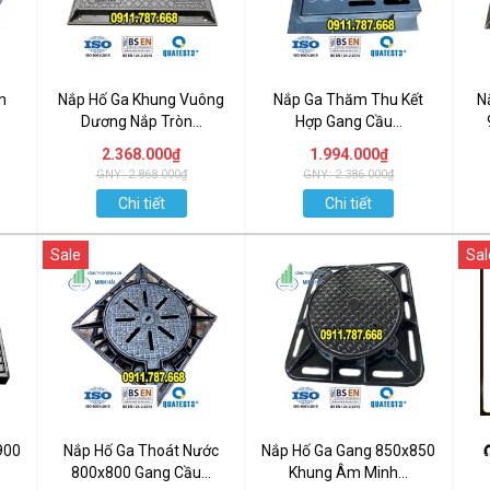
m
Nắp Hố Ga Khung Vuông
Nắp Ga Thăm Thu Kết
N
Dương Nắp Tròn...
Hợp Gang Cầu...
2.368.000₫
1.994.000₫
GNY: 2.868.000₫
GNY: 2.386.000₫
Chi tiết
Chi tiết
Sale
Sal
900
Nắp Hố Ga Thoát Nước
Nắp Hố Ga Gang 850x850

800x800 Gang Cầu...
Khung Âm Minh...