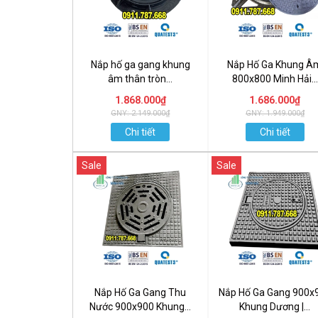
Nắp hố ga gang khung
Nắp Hố Ga Khung Â
âm thân tròn...
800x800 Minh Hải...
1.868.000₫
1.686.000₫
GNY: 2.149.000₫
GNY: 1.949.000₫
Chi tiết
Chi tiết
Sale
Sale
Nắp Hố Ga Gang Thu
Nắp Hố Ga Gang 900x
Nước 900x900 Khung...
Khung Dương |...