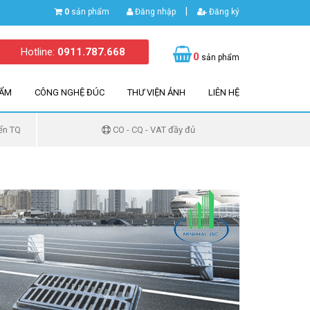
|
0
sản phẩm
Đăng nhập
Đăng ký
Hotline:
0911.787.668
0
sản phẩm
HẨM
CÔNG NGHỆ ĐÚC
THƯ VIỆN ẢNH
LIÊN HỆ
ển TQ
CO - CQ - VAT đầy đủ