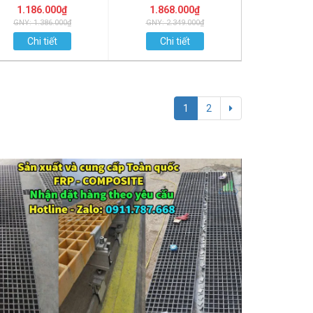
1.186.000₫
1.868.000₫
GNY: 1.386.000₫
GNY: 2.349.000₫
Chi tiết
Chi tiết
1
2