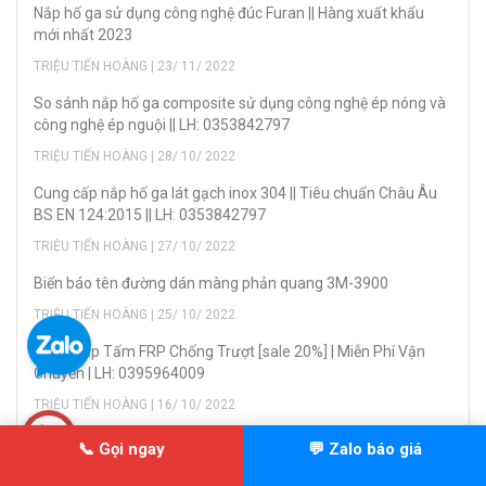
Nắp hố ga sử dụng công nghệ đúc Furan || Hàng xuất khẩu
mới nhất 2023
TRIỆU TIẾN HOÀNG | 23/ 11/ 2022
So sánh nắp hố ga composite sử dụng công nghệ ép nóng và
công nghệ ép nguội || LH: 0353842797
TRIỆU TIẾN HOÀNG | 28/ 10/ 2022
Cung cấp nắp hố ga lát gạch inox 304 || Tiêu chuẩn Châu Âu
BS EN 124:2015 || LH: 0353842797
TRIỆU TIẾN HOÀNG | 27/ 10/ 2022
Biển báo tên đường dán màng phản quang 3M-3900
TRIỆU TIẾN HOÀNG | 25/ 10/ 2022
Cung Cấp Tấm FRP Chống Trượt [sale 20%] | Miễn Phí Vận
Chuyển | LH: 0395964009
TRIỆU TIẾN HOÀNG | 16/ 10/ 2022
Song chắn rác gang cầu 960x530mm | Miễn Phí Vận Chuyển
📞 Gọi ngay
💬 Zalo báo giá
Toàn Quốc