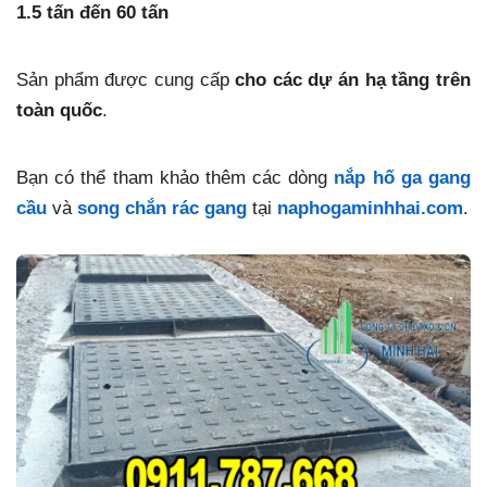
1.5 tấn đến 60 tấn
Sản phẩm được cung cấp
cho các dự án hạ tầng trên
toàn quốc
.
Bạn có thể tham khảo thêm các dòng
nắp hố ga gang
cầu
và
song chắn rác gang
tại
naphogaminhhai.com
.