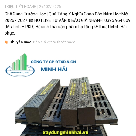
TRIỆU TIẾN HOÀNG | 26/ 02/ 2026
Ghế Gang Trường Học | Quà Tặng Ý Nghĩa Chào Đón Năm Học Mới
2026 - 2027 ☎ HOTLINE TƯ VẤN & BÁO GIÁ NHANH: 0395.964.009
(Ms Linh – PKD) Hệ sinh thái sản phẩm hạ tầng kỹ thuật Minh Hải
phục...
Chuyên mục:
Báo giá vật tư thoát nước