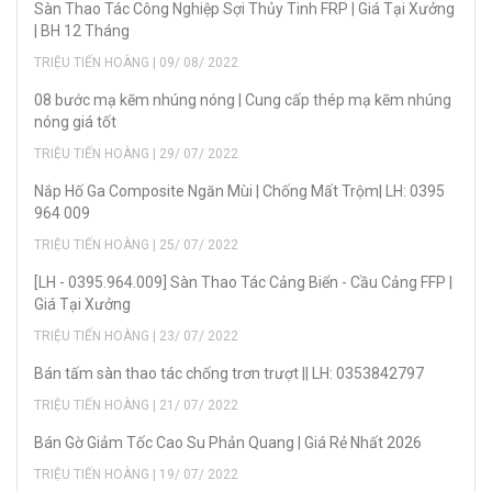
Sàn Thao Tác Công Nghiệp Sợi Thủy Tinh FRP | Giá Tại Xưởng
| BH 12 Tháng
TRIỆU TIẾN HOÀNG | 09/ 08/ 2022
08 bước mạ kẽm nhúng nóng | Cung cấp thép mạ kẽm nhúng
nóng giá tốt
TRIỆU TIẾN HOÀNG | 29/ 07/ 2022
Nắp Hố Ga Composite Ngăn Mùi | Chống Mất Trộm| LH: 0395
964 009
TRIỆU TIẾN HOÀNG | 25/ 07/ 2022
[LH - 0395.964.009] Sàn Thao Tác Cảng Biển - Cầu Cảng FFP |
Giá Tại Xưởng
TRIỆU TIẾN HOÀNG | 23/ 07/ 2022
Bán tấm sàn thao tác chống trơn trượt || LH: 0353842797
TRIỆU TIẾN HOÀNG | 21/ 07/ 2022
Bán Gờ Giảm Tốc Cao Su Phản Quang | Giá Rẻ Nhất 2026
TRIỆU TIẾN HOÀNG | 19/ 07/ 2022