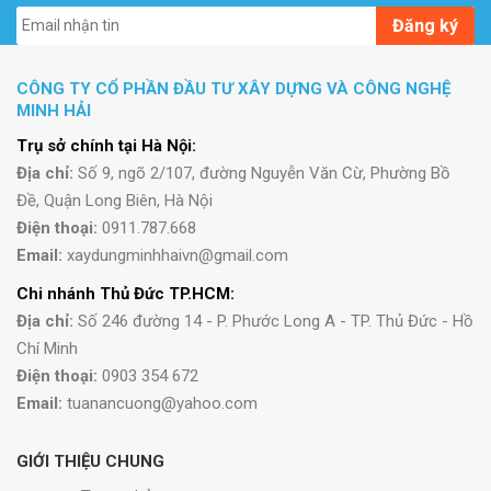
Đăng ký
CÔNG TY CỔ PHẦN ĐẦU TƯ XÂY DỰNG VÀ CÔNG NGHỆ
MINH HẢI
Trụ sở chính tại Hà Nội:
Địa chỉ:
Số 9, ngõ 2/107, đường Nguyễn Văn Cừ, Phường Bồ
Đề, Quận Long Biên, Hà Nội
Điện thoại:
0911.787.668
Email:
xaydungminhhaivn@gmail.com
Chi nhánh Thủ Đức TP.HCM:
Địa chỉ:
Số 246 đường 14 - P. Phước Long A - TP. Thủ Đức - Hồ
Chí Minh
Điện thoại:
0903 354 672
Email:
tuanancuong@yahoo.com
GIỚI THIỆU CHUNG