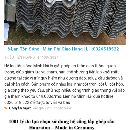
Hộ Lan Tôn Sóng | Miễn Phí Giao Hàng | LH:0326518522
TRIỆU TIẾN HOÀNG | 14/ 08/ 2024
Hộ lan tôn sóng Minh Hải là giải pháp an toàn giao thông quan
trọng, giúp giảm lực va chạm, hạn chế phương tiện lao khỏi mặt
đường tại các vị trí nguy hiểm như đường đèo, taluy, cầu đường và
dải phân cách. Sản phẩm có nhiều loại như cột tròn, cột U, cột hộp,
gia công theo yêu cầu, phù hợp nhiều công trình giao thông với báo
giá tham khảo từ 649.000đ/md. Liên hệ Minh Hải qua hotline
0326.518.522 để được tư vấn và báo
Chuyên mục:
Báo giá vật tư thoát nước