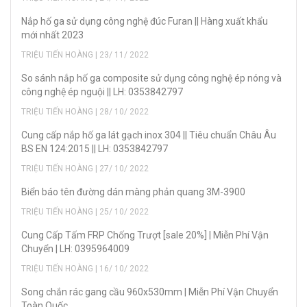
Nắp hố ga sử dụng công nghệ đúc Furan || Hàng xuất khẩu
mới nhất 2023
TRIỆU TIẾN HOÀNG | 23/ 11/ 2022
So sánh nắp hố ga composite sử dụng công nghệ ép nóng và
công nghệ ép nguội || LH: 0353842797
TRIỆU TIẾN HOÀNG | 28/ 10/ 2022
Cung cấp nắp hố ga lát gạch inox 304 || Tiêu chuẩn Châu Âu
BS EN 124:2015 || LH: 0353842797
TRIỆU TIẾN HOÀNG | 27/ 10/ 2022
Biển báo tên đường dán màng phản quang 3M-3900
TRIỆU TIẾN HOÀNG | 25/ 10/ 2022
Cung Cấp Tấm FRP Chống Trượt [sale 20%] | Miễn Phí Vận
Chuyển | LH: 0395964009
TRIỆU TIẾN HOÀNG | 16/ 10/ 2022
Song chắn rác gang cầu 960x530mm | Miễn Phí Vận Chuyển
Toàn Quốc