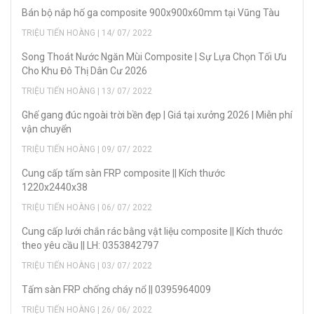
Bán bộ nắp hố ga composite 900x900x60mm tại Vũng Tàu
TRIỆU TIẾN HOÀNG | 14/ 07/ 2022
Song Thoát Nước Ngăn Mùi Composite | Sự Lựa Chọn Tối Ưu
Cho Khu Đô Thị Dân Cư 2026
TRIỆU TIẾN HOÀNG | 13/ 07/ 2022
Ghế gang đúc ngoài trời bền đẹp | Giá tại xưởng 2026 | Miễn phí
vận chuyển
TRIỆU TIẾN HOÀNG | 09/ 07/ 2022
Cung cấp tấm sàn FRP composite || Kích thước
1220x2440x38
TRIỆU TIẾN HOÀNG | 06/ 07/ 2022
Cung cấp lưới chắn rác bằng vật liệu composite || Kích thước
theo yêu cầu || LH: 0353842797
TRIỆU TIẾN HOÀNG | 03/ 07/ 2022
Tấm sàn FRP chống cháy nổ || 0395964009
TRIỆU TIẾN HOÀNG | 26/ 06/ 2022