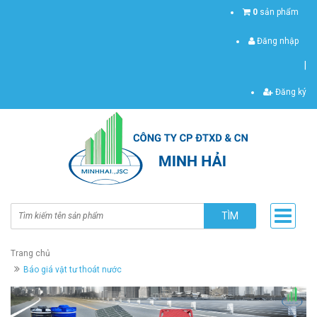
0
sản phẩm
Đăng nhập
|
Đăng ký
TÌM
Trang chủ
Báo giá vật tư thoát nước