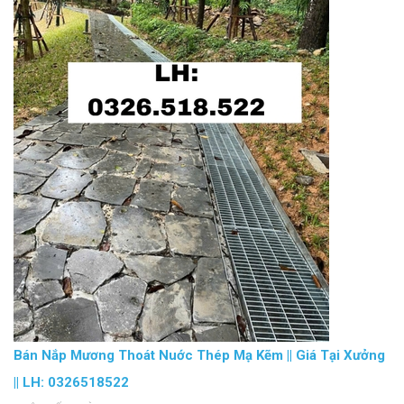
Bán Nắp Mương Thoát Nuớc Thép Mạ Kẽm || Giá Tại Xưởng
|| LH: 0326518522