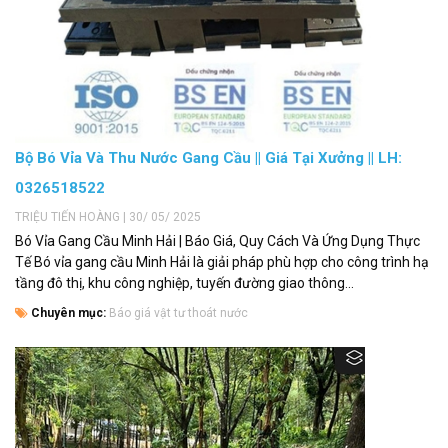
Bộ Bó Vỉa Và Thu Nước Gang Cầu || Giá Tại Xưởng || LH:
0326518522
TRIỆU TIẾN HOÀNG | 30/ 05/ 2025
Bó Vỉa Gang Cầu Minh Hải | Báo Giá, Quy Cách Và Ứng Dụng Thực
Tế Bó vỉa gang cầu Minh Hải là giải pháp phù hợp cho công trình hạ
tầng đô thị, khu công nghiệp, tuyến đường giao thông...
Chuyên mục:
Báo giá vật tư thoát nước