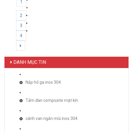
1
2
3
4
DANH MỤC TIN
Nắp hố ga inox 304
Tấm đan composite mặt kín
cánh van ngăn mùi inox 304