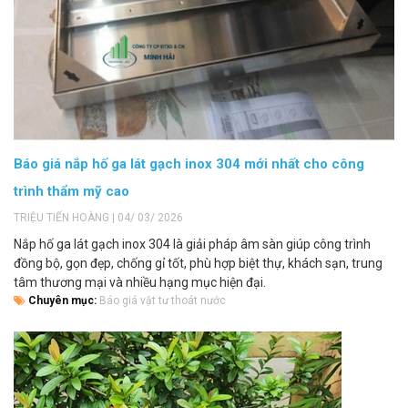
Báo giá nắp hố ga lát gạch inox 304 mới nhất cho công
trình thẩm mỹ cao
TRIỆU TIẾN HOÀNG | 04/ 03/ 2026
Nắp hố ga lát gạch inox 304 là giải pháp âm sàn giúp công trình
đồng bộ, gọn đẹp, chống gỉ tốt, phù hợp biệt thự, khách sạn, trung
tâm thương mại và nhiều hạng mục hiện đại.
Chuyên mục:
Báo giá vật tư thoát nước