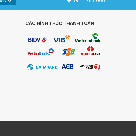
0911.787.668
CÁC HÌNH THỨC THANH TOÁN