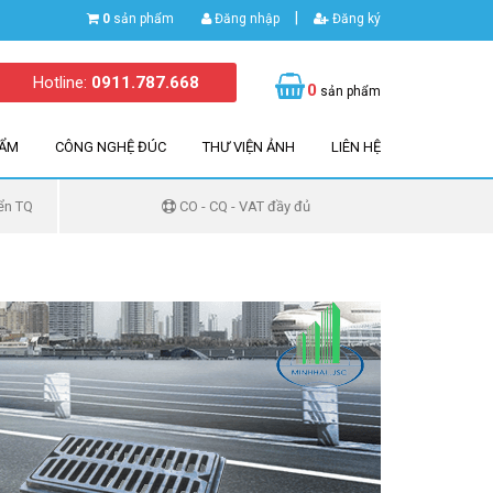
|
0
sản phẩm
Đăng nhập
Đăng ký
Hotline:
0911.787.668
0
sản phẩm
HẨM
CÔNG NGHỆ ĐÚC
THƯ VIỆN ẢNH
LIÊN HỆ
ển TQ
CO - CQ - VAT đầy đủ