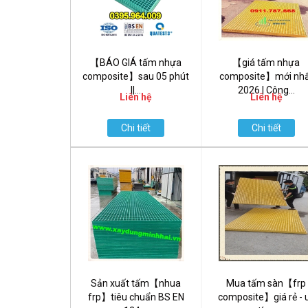
【BÁO GIÁ tấm nhựa
【giá tấm nhựa
composite】sau 05 phút
composite】mới nh
||...
2026 | Công...
Liên hệ
Liên hệ
Chi tiết
Chi tiết
Sản xuất tấm【nhua
Mua tấm sàn【frp
frp】tiêu chuẩn BS EN
composite】giá rẻ - 