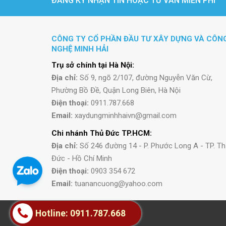
ĐĂNG KÝ NHẬN TIN HOẶC TƯ VẤN MIỄN PHÍ
CÔNG TY CỔ PHẦN ĐẦU TƯ XÂY DỰNG VÀ CÔN
NGHỆ MINH HẢI
Trụ sở chính tại Hà Nội:
Địa chỉ:
Số 9, ngõ 2/107, đường Nguyễn Văn Cừ,
Phường Bồ Đề, Quận Long Biên, Hà Nội
Điện thoại:
0911.787.668
Email:
xaydungminhhaivn@gmail.com
Chi nhánh Thủ Đức TP.HCM:
Địa chỉ:
Số 246 đường 14 - P. Phước Long A - TP. T
Đức - Hồ Chí Minh
Điện thoại:
0903 354 672
Email:
tuanancuong@yahoo.com
Hotline: 0911.787.668