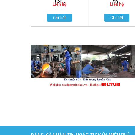
124:...
tín...
Liên hệ
Liên hệ
Chi tiết
Chi tiết