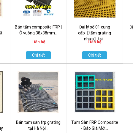
Bán tấm composite FRP |
Đại lý số 01 cung
Đ
ất
Ô vuông 38x38mm...
cấp【tấm grating
nhựa】tại...
Liên hệ
Liên hệ
Chi tiết
Chi tiết
Bán tấm sàn frp grating
Tấm Sàn FRP Composite
uy
tại Hà Nội...
- Báo Giá Mới...