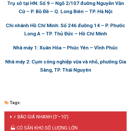
Trụ sở tại HN: Số 9 – Ngõ 2/107 đường Nguyễn Văn
Cừ – P. Bồ Đề – Q. Long Biên – TP. Hà Nội
Chi nhánh Hồ Chí Minh: Số 246 đường 14 – P. Phước
Long A – TP. Thủ Đức – Hồ Chí Minh
Nhà máy 1: Xuân Hòa – Phúc Yên – Vĩnh Phúc
Nhà máy 2: Cụm công nghiệp vừa và nhỏ, phường Gia
Sàng, TP. Thái Nguyên
Tags:
⚡ BÁO GIÁ NHANH (3'–10')
🏭 CÓ SẴN KHO SỐ LƯỢNG LỚN