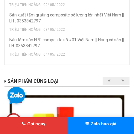
TRIỆU TIẾN HOÀNG | 09/ 05/ 2022
Sản xuất tấm grating composite số lượng lớn nhất Việt Nam ||
LH : 0353842797
TRIỆU TIẾN HOÀNG | 08/ 05/ 2022
Bán tấm sàn FRP composite số #01 Việt Nam || Hàng có sẵn ||
LH: 0353842797
TRIỆU TIẾN HOÀNG | 04/ 05/ 2022
SẢN PHẨM CÙNG LOẠI
Sale
📞 Gọi ngay
💬 Zalo báo giá