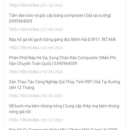
TRIỆU TIẾN HOÀNG | 01/ 10/ 2022
Tấm đan bảo vệ gốc cây bằng composite | Giá tại xưởng|
0395964009
TRIỆU TIẾN HOÀNG | 27/ 09/ 2022
Nắp hố ga lát gạch bằng gang đúc Minh Hải || 0911.787.668
TRIỆU TIẾN HOÀNG | 20/ 09/ 2022
Phân Phối Nắp Hố Ga, Song Chắn Rác Composite | Miễn Phí
Vận Chuyển Toàn Quốc | 0395964009
TRIỆU TIẾN HOÀNG | 16/ 09/ 2022
Sàn Thao Tác Công Nghiệp Sợi Thủy Tinh FRP | Giá Tại Xưởng
| BH 12 Tháng
TRIỆU TIẾN HOÀNG | 09/ 08/ 2022
08 bước mạ kẽm nhúng nóng | Cung cấp thép mạ kẽm nhúng
nóng giá tốt
TRIỆU TIẾN HOÀNG | 29/ 07/ 2022
Nắp Hố Ga Composite Ngăn Mùi | Chống Mất Trộm| LH: 0395