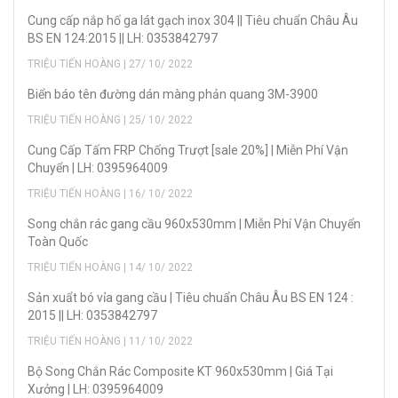
Cung cấp nắp hố ga lát gạch inox 304 || Tiêu chuẩn Châu Âu
BS EN 124:2015 || LH: 0353842797
TRIỆU TIẾN HOÀNG | 27/ 10/ 2022
Biển báo tên đường dán màng phản quang 3M-3900
TRIỆU TIẾN HOÀNG | 25/ 10/ 2022
Cung Cấp Tấm FRP Chống Trượt [sale 20%] | Miễn Phí Vận
Chuyển | LH: 0395964009
TRIỆU TIẾN HOÀNG | 16/ 10/ 2022
Song chắn rác gang cầu 960x530mm | Miễn Phí Vận Chuyển
Toàn Quốc
TRIỆU TIẾN HOÀNG | 14/ 10/ 2022
Sản xuẩt bó vỉa gang cầu | Tiêu chuẩn Châu Âu BS EN 124 :
2015 || LH: 0353842797
TRIỆU TIẾN HOÀNG | 11/ 10/ 2022
Bộ Song Chắn Rác Composite KT 960x530mm | Giá Tại
Xưởng | LH: 0395964009