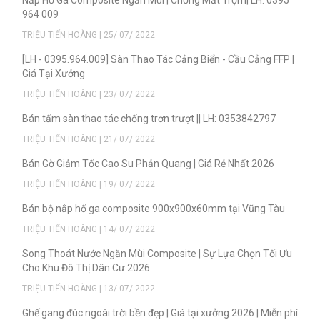
964 009
TRIỆU TIẾN HOÀNG | 25/ 07/ 2022
[LH - 0395.964.009] Sàn Thao Tác Cảng Biển - Cầu Cảng FFP |
Giá Tại Xưởng
TRIỆU TIẾN HOÀNG | 23/ 07/ 2022
Bán tấm sàn thao tác chống trơn trượt || LH: 0353842797
TRIỆU TIẾN HOÀNG | 21/ 07/ 2022
Bán Gờ Giảm Tốc Cao Su Phản Quang | Giá Rẻ Nhất 2026
TRIỆU TIẾN HOÀNG | 19/ 07/ 2022
Bán bộ nắp hố ga composite 900x900x60mm tại Vũng Tàu
TRIỆU TIẾN HOÀNG | 14/ 07/ 2022
Song Thoát Nước Ngăn Mùi Composite | Sự Lựa Chọn Tối Ưu
Cho Khu Đô Thị Dân Cư 2026
TRIỆU TIẾN HOÀNG | 13/ 07/ 2022
Ghế gang đúc ngoài trời bền đẹp | Giá tại xưởng 2026 | Miễn phí