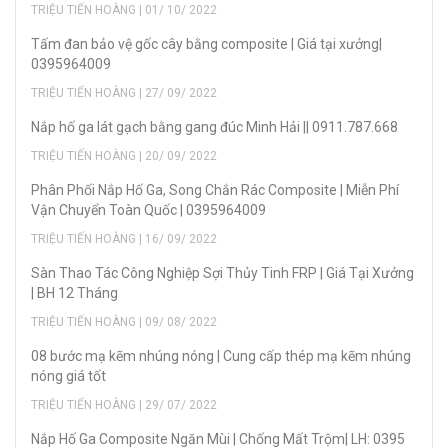
TRIỆU TIẾN HOÀNG | 01/ 10/ 2022
Tấm đan bảo vệ gốc cây bằng composite | Giá tại xưởng|
0395964009
TRIỆU TIẾN HOÀNG | 27/ 09/ 2022
Nắp hố ga lát gạch bằng gang đúc Minh Hải || 0911.787.668
TRIỆU TIẾN HOÀNG | 20/ 09/ 2022
Phân Phối Nắp Hố Ga, Song Chắn Rác Composite | Miễn Phí
Vận Chuyển Toàn Quốc | 0395964009
TRIỆU TIẾN HOÀNG | 16/ 09/ 2022
Sàn Thao Tác Công Nghiệp Sợi Thủy Tinh FRP | Giá Tại Xưởng
| BH 12 Tháng
TRIỆU TIẾN HOÀNG | 09/ 08/ 2022
08 bước mạ kẽm nhúng nóng | Cung cấp thép mạ kẽm nhúng
nóng giá tốt
TRIỆU TIẾN HOÀNG | 29/ 07/ 2022
Nắp Hố Ga Composite Ngăn Mùi | Chống Mất Trộm| LH: 0395