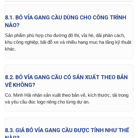
8.1. BÓ VỈA GANG CẦU DÙNG CHO CÔNG TRÌNH
NÀO?
Sản phẩm phù hợp cho đường đô thị, vỉa hè, dải phân cách,
khu công nghiệp, bãi đỗ xe và nhiều hạng mục hạ tầng kỹ thuật
khác.
8.2. BÓ VỈA GANG CẦU CÓ SẢN XUẤT THEO BẢN
VẼ KHÔNG?
Có. Minh Hải nhận sản xuất theo bản vẽ, kích thước, tải trọng
và yêu cầu đúc logo riêng cho từng dự án.
8.3. GIÁ BÓ VỈA GANG CẦU ĐƯỢC TÍNH NHƯ THẾ
NÀO?