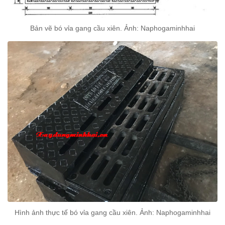
Bản vẽ bó vỉa gang cầu xiên. Ảnh: Naphogaminhhai
Hình ảnh thực tế bó vỉa gang cầu xiên. Ảnh: Naphogaminhhai