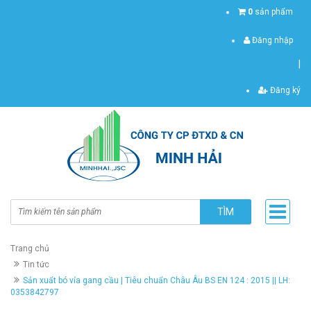
0
sản phẩm
Đăng nhập
|
Đăng ký
TÌM
Trang chủ
Tin tức
Sản xuẩt bó vỉa gang cầu | Tiêu chuẩn Châu Âu BS EN 124 : 2015 || LH:
0353842797