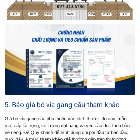
5. Báo giá bó vỉa gang cầu tham khảo
Giá bó vỉa gang cầu phụ thuộc vào kích thước, độ dày, mẫu
mã, cấp tải trọng, số lượng đặt hàng và yêu cầu đúc theo bản
vẽ riêng. Để Quý khách dễ hình dung chi phí đầu tư ban đầu,
dưới đây là mức
tham khảo giá
thường gặp trên thị trường.