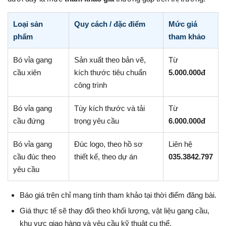
Loại sản
Quy cách / đặc điểm
Mức giá
phẩm
tham khảo
Bó vỉa gang
Sản xuất theo bản vẽ,
Từ
cầu xiên
kích thước tiêu chuẩn
5.000.000đ
công trình
Bó vỉa gang
Tùy kích thước và tải
Từ
cầu đứng
trọng yêu cầu
6.000.000đ
Bó vỉa gang
Đúc logo, theo hồ sơ
Liên hệ
cầu đúc theo
thiết kế, theo dự án
035.3842.797
yêu cầu
Báo giá trên chỉ mang tính tham khảo tại thời điểm đăng bài.
Giá thực tế sẽ thay đổi theo khối lượng, vật liệu gang cầu,
khu vực giao hàng và yêu cầu kỹ thuật cụ thể.