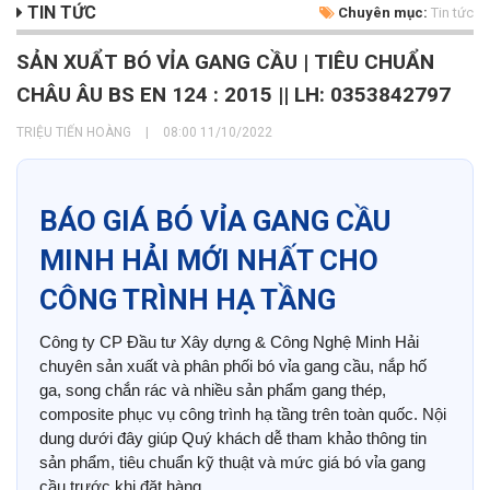
TIN TỨC
Chuyên mục:
Tin tức
SẢN XUẨT BÓ VỈA GANG CẦU | TIÊU CHUẨN
CHÂU ÂU BS EN 124 : 2015 || LH: 0353842797
TRIỆU TIẾN HOÀNG
|
08:00 11/10/2022
BÁO GIÁ BÓ VỈA GANG CẦU
MINH HẢI MỚI NHẤT CHO
CÔNG TRÌNH HẠ TẦNG
Công ty CP Đầu tư Xây dựng & Công Nghệ Minh Hải
chuyên sản xuất và phân phối bó vỉa gang cầu, nắp hố
ga, song chắn rác và nhiều sản phẩm gang thép,
composite phục vụ công trình hạ tầng trên toàn quốc. Nội
dung dưới đây giúp Quý khách dễ tham khảo thông tin
sản phẩm, tiêu chuẩn kỹ thuật và mức giá bó vỉa gang
cầu trước khi đặt hàng.