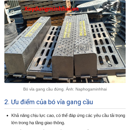
Bó vỉa gang cầu đứng. Ảnh: Naphogaminhhai
2. Ưu điểm của bó vỉa gang cầu
Khả năng chịu lực cao, có thể đáp ứng các yêu cầu tải trọng
lớn trong hạ tầng giao thông.