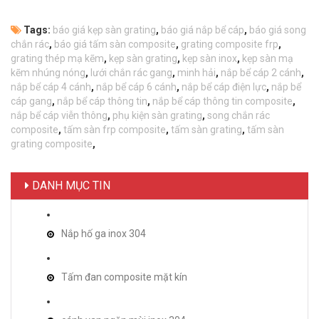
Tags:
báo giá kẹp sàn grating
,
báo giá nắp bể cáp
,
báo giá song
chắn rác
,
báo giá tấm sàn composite
,
grating composite frp
,
grating thép mạ kẽm
,
kẹp sàn grating
,
kẹp sàn inox
,
kẹp sàn mạ
kẽm nhúng nóng
,
lưới chắn rác gang
,
minh hải
,
nắp bể cáp 2 cánh
,
nắp bể cáp 4 cánh
,
nắp bể cáp 6 cánh
,
nắp bể cáp điện lực
,
nắp bể
cáp gang
,
nắp bể cáp thông tin
,
nắp bể cáp thông tin composite
,
nắp bể cáp viễn thông
,
phụ kiện sàn grating
,
song chắn rác
composite
,
tấm sàn frp composite
,
tấm sàn grating
,
tấm sàn
grating composite
,
DANH MỤC TIN
Nắp hố ga inox 304
Tấm đan composite mặt kín