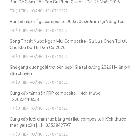
Bán Gờ Giảm Tốc Cao Su Phản Quang | Giá Rẻ Nhất 2026
TRIỆU TIẾN HOÀNG | 19/ 07/ 2022
Bán bộ nắp hố ga composite 900x900x60mm tại Vũng Tàu
TRIỆU TIẾN HOÀNG | 14/ 07/ 2022
Song Thoát Nước Ngăn Mùi Composite | Sự Lựa Chọn Tối Ưu
Cho Khu Đô Thị Dân Cư 2026
TRIỆU TIẾN HOÀNG | 13/ 07/ 2022
Ghế gang đúc ngoài trời bền đẹp | Giá tại xưởng 2026 | Miễn phí
vận chuyển
TRIỆU TIẾN HOÀNG | 09/ 07/ 2022
Cung cấp tấm sàn FRP composite || Kích thước
1220x2440x38
TRIỆU TIẾN HOÀNG | 06/ 07/ 2022
Cung cấp lưới chắn rác bằng vật liệu composite || Kích thước
theo yêu cầu || LH: 0353842797
TRIỆU TIẾN HOÀNG | 03/ 07/ 2022