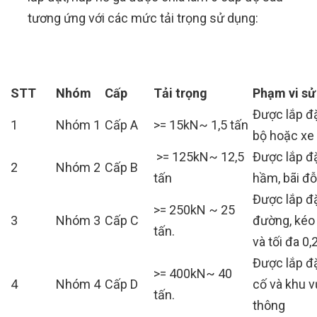
tương ứng với các mức tải trọng sử dụng:
STT
Nhóm
Cấp
Tải trọng
Phạm vi sử
Được lắp đặ
1
Nhóm 1
Cấp A
>= 15kN~ 1,5 tấn
bộ hoặc xe 
>= 125kN~ 12,5
Được lắp đặ
2
Nhóm 2
Cấp B
tấn
hầm, bãi đỗ
Được lắp đ
>= 250kN ~ 25
3
Nhóm 3
Cấp C
đường, kéo 
tấn.
và tối đa 0
Được lắp đặ
>= 400kN~ 40
4
Nhóm 4
Cấp D
cố và khu v
tấn.
thông