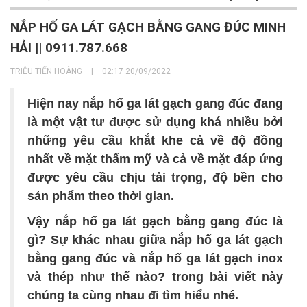
NẮP HỐ GA LÁT GẠCH BẰNG GANG ĐÚC MINH
HẢI || 0911.787.668
TRIỆU TIẾN HOÀNG
|
02:17 20/09/2022
Hiện nay nắp hố ga lát gạch gang đúc đang
là một vật tư được sử dụng khá nhiều bởi
những yêu cầu khắt khe cả về độ đồng
nhất về mặt thẩm mỹ và cả về mặt đáp ứng
được yêu cầu chịu tải trọng, độ bền cho
sản phẩm theo thời gian.
Vậy nắp hố ga lát gạch bằng gang đúc là
gì? Sự khác nhau giữa nắp hố ga lát gạch
bằng gang đúc và nắp hố ga lát gạch inox
và thép như thế nào? trong bài viết này
chúng ta cùng nhau đi tìm hiểu nhé.