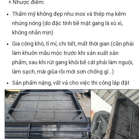
+ Nhược điểm:
Thẩm mỹ không đẹp như inox và thép mạ kẽm
nhúng nóng (do đặc tính bề mặt gang là xù xì,
không nhẵn mịn)
Gia công khó, tỉ mỉ, chi tiết, mất thời gian (cần phải
làm khuôn mẫu mộc trước khi sản xuất sản
phẩm, sau khi rút gang khỏi bể cát phải làm nguội,
làm sạch, mài giũa rồi mới sơn chống gỉ...)
Sản phẩm nặng, vất vả cho việc thi công lắp đặt