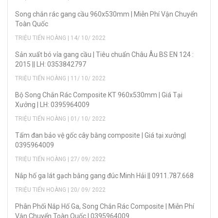
Song chắn rác gang cầu 960x530mm | Miễn Phí Vận Chuyển
Toàn Quốc
TRIỆU TIẾN HOÀNG | 14/ 10/ 2022
Sản xuẩt bó vỉa gang cầu | Tiêu chuẩn Châu Âu BS EN 124 :
2015 || LH: 0353842797
TRIỆU TIẾN HOÀNG | 11/ 10/ 2022
Bộ Song Chắn Rác Composite KT 960x530mm | Giá Tại
Xưởng | LH: 0395964009
TRIỆU TIẾN HOÀNG | 01/ 10/ 2022
Tấm đan bảo vệ gốc cây bằng composite | Giá tại xưởng|
0395964009
TRIỆU TIẾN HOÀNG | 27/ 09/ 2022
Nắp hố ga lát gạch bằng gang đúc Minh Hải || 0911.787.668
TRIỆU TIẾN HOÀNG | 20/ 09/ 2022
Phân Phối Nắp Hố Ga, Song Chắn Rác Composite | Miễn Phí
Vận Chuyển Toàn Quốc | 0395964009