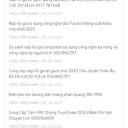
124: 2015|| LH: 0911 787 668
TRIỆU TIẾN HOÀNG | 24/ 11/ 2022
Nắp hố ga sử dụng công nghệ đúc Furan || Hàng xuất khẩu
mới nhất 2023
TRIỆU TIẾN HOÀNG | 23/ 11/ 2022
So sánh nắp hố ga composite sử dụng công nghệ ép nóng và
công nghệ ép nguội || LH: 0353842797
TRIỆU TIẾN HOÀNG | 28/ 10/ 2022
Cung cấp nắp hố ga lát gạch inox 304 || Tiêu chuẩn Châu Âu
BS EN 124:2015 || LH: 0353842797
TRIỆU TIẾN HOÀNG | 27/ 10/ 2022
Biển báo tên đường dán màng phản quang 3M-3900
TRIỆU TIẾN HOÀNG | 25/ 10/ 2022
Cung Cấp Tấm FRP Chống Trượt [sale 20%] | Miễn Phí Vận
Chuyển | LH: 0395964009
TRIỆU TIẾN HOÀNG | 16/ 10/ 2022