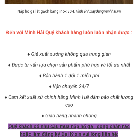
Nắp hố ga lát gạch bằng inox 304.
Hình ảnh:xaydungminhhai.vn
Đến với Minh Hải Quý khách hàng luôn luôn nhận được :
♦ Giá xuất xưởng không qua trung gian
♦
Được tư vấn lựa chọn sản phẩm phù hợp và tối ưu nhất
♦
Bảo hành 1 đổi 1 miễn phí
♦
Vận chuyển 24/7
♦
Cam kết xuất xứ chính hãng Minh Hải đảm bảo chất lượng
cao
♦
Giao hàng nhanh chóng
Quý khách có nhu cầu mua nắp hố ga , song chắn rác
hoặc làm đăng ký Đại lý xin vui lòng liên hệ: