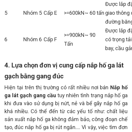
Được lắp đặ
5
Nhóm 5
Cấp E
>=600kN~ 60 tấn
giao thông 
đường băng
Được lắp đặ
>=900kN~ 90
6
Nhóm 6
Cấp F
có trọng tả
Tấn
bay, cầu gả
4. Lựa chọn đơn vị cung cấp nắp hố ga lát
gạch bằng gang đúc
Hiện tại trên thị trường có rất nhiều nơi bán
Nắp hố
ga lát gạch gang cầu
tuy nhiên tình trạng nắp hố ga
khi đưa vào sử dụng bị nứt, nẻ và bể gãy nắp hố ga
khá nhiều. Có thể đến từ các yếu tố như: chất liệu
sản xuất nắp hố ga không đảm bảo, công đoạn chế
tạo, đúc nắp hố ga bị rút ngắn…. Vì vậy, việc tìm đơn