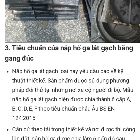
3. Tiêu chuẩn của nắp hố ga lát gạch bằng
gang đúc
Nắp hố ga lát gạch loại này yêu cầu cao về kỹ
thuật thiết kế. Sản phẩm được sử dụng phương
pháp đối thử tại những nơi xe cộ người đi bộ. Mẫu
nắp hố ga lát gạch hiện được chia thành 6 cấp A,
B, C, D, E, F theo tiêu chuẩn châu Âu BS EN
124:2015
Căn cứ theo tải trọng thiết kế và nơi được thi công
lắp đặt, nắp hố ga được chia làm 6 cấp độ sau