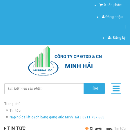
0
sản phẩm
Đăng nhập
|
Đăng ký
TÌM
Trang chủ
Tin tức
Nắp hố ga lát gạch bằng gang đúc Minh Hải || 0911.787.668
TIN TỨC
Chuyên mục:
Tin tức