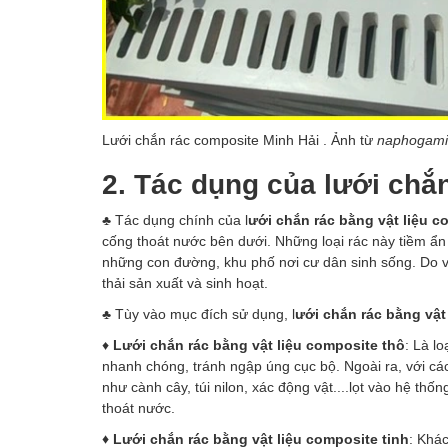
Lưới chắn rác composite Minh Hải . Ảnh từ
naphogami
2. Tác dụng của lưới chắn
♣
Tác dụng chính của l
ưới chắn rác bằng vật liệu c
cống thoát nước bên dưới. Những loại rác này tiềm ẩn
những con đường, khu phố nơi cư dân sinh sống. Do vậ
thải sản xuất và sinh hoạt.
♣ Tùy vào mục đích sử dụng, l
ưới chắn rác bằng vật
♦
Lưới chắn rác bằng vật liệu composite thô
: Là l
nhanh chóng, tránh ngập úng cục bộ. Ngoài ra, với các 
như cành cây, túi nilon, xác động vật....lọt vào hệ th
thoát nước.
♦ Lưới chắn rác bằng vật liệu composite tinh
: Khác