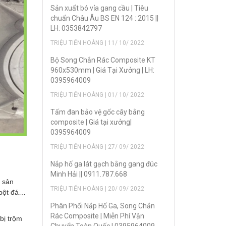
Sản xuẩt bó vỉa gang cầu | Tiêu
chuẩn Châu Âu BS EN 124 : 2015 ||
LH: 0353842797
TRIỆU TIẾN HOÀNG | 11/ 10/ 2022
Bộ Song Chắn Rác Composite KT
960x530mm | Giá Tại Xưởng | LH:
0395964009
TRIỆU TIẾN HOÀNG | 01/ 10/ 2022
Tấm đan bảo vệ gốc cây bằng
composite | Giá tại xưởng|
0395964009
TRIỆU TIẾN HOÀNG | 27/ 09/ 2022
Nắp hố ga lát gạch bằng gang đúc
Minh Hải || 0911.787.668
a sản
TRIỆU TIẾN HOÀNG | 20/ 09/ 2022
, bột đá…
Phân Phối Nắp Hố Ga, Song Chắn
Rác Composite | Miễn Phí Vận
bị trộm