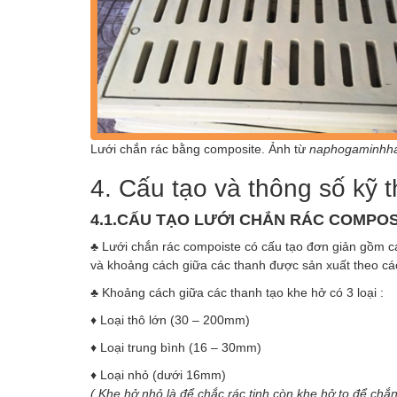
Lưới chắn rác bằng composite. Ảnh từ
naphogaminhha
4. Cấu tạo và thông số kỹ 
4
.
1.CẤU TẠO LƯỚI CHẮN RÁC
COMPOS
♣ Lưới chắn rác compoiste có cấu tạo đơn giản gồm cá
và khoảng cách giữa các thanh được sản xuất theo các
♣ Khoảng cách giữa các thanh tạo khe hở có 3 loại :
♦ Loại thô lớn (30 – 200mm)
♦ Loại trung bình (16 – 30mm)
♦ Loại nhỏ (dưới 16mm)
( Khe hở nhỏ là để chắc rác tinh còn khe hở to để chắn