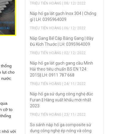
TRIỆU TIẾN HOÀNG | 08/ 12/ 2022
Nắp hố ga lát gạch Inox 304 | Chống
gỉ | LH: 0395964009
TRIỆU TIẾN HOÀNG | 06/ 12/ 2022
Nắp Gang Bể Cáp Bằng Gang | Đầy
Đủ Kích Thước | LH: 0395964009
TRIỆU TIẾN HOÀNG | 02/ 12/ 2022
Nắp hố ga lát gạch gang cầu Minh
ệ thống
Hải theo tiêu chuẩn BS EN 124:
 lụt cho
2015|| LH: 0911 787 668
ý nước
TRIỆU TIẾN HOÀNG | 24/ 11/ 2022
Nắp hố ga sử dụng công nghệ đúc
Furan || Hàng xuất khẩu mới nhất
 qua
2023
h cỡ to
TRIỆU TIẾN HOÀNG | 23/ 11/ 2022
 thống
So sánh nắp hố ga composite sử
dụng công nghệ ép nóng và công
t nhỏ với