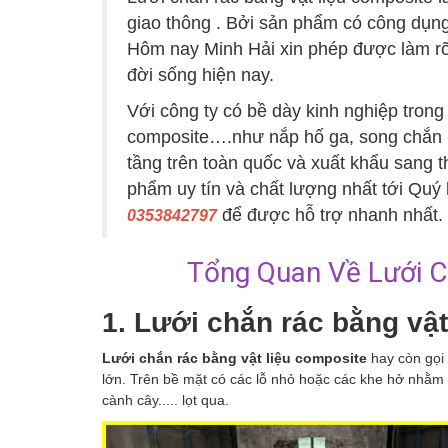
giao thông . Bởi sản phẩm có công dụng
Hôm nay Minh Hải xin phép được làm r
đời sống hiện nay.
Với công ty có bề dày kinh nghiệp trong
composite….như nắp hố ga, song chắn r
tầng trên toàn quốc và xuất khẩu sang t
phẩm uy tín và chất lượng nhất tới Quý k
để được hỗ trợ nhanh nhất.
0353842797
Tổng Quan Về Lưới C
1. Lưới chắn rác bằng vật
Lưới chắn rác bằng vật liệu composite
hay còn gọi 
lớn. Trên bề mặt có các lỗ nhỏ hoặc các khe hở nhằm m
cành cây..... lọt qua.