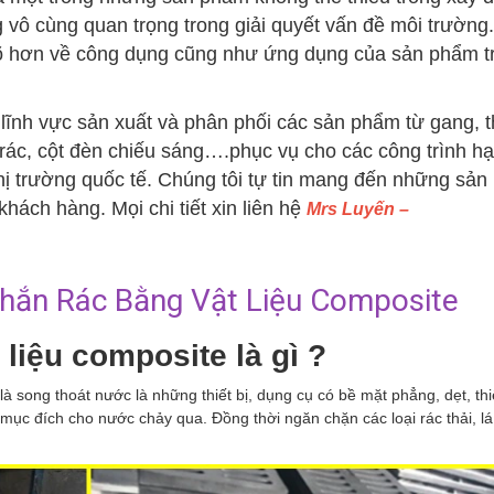
 vô cùng quan trọng trong giải quyết vấn đề môi trường.
õ hơn về công dụng cũng như ứng dụng của sản phẩm t
 lĩnh vực sản xuất và phân phối các sản phẩm từ gang, t
ác, cột đèn chiếu sáng….phục vụ cho các công trình hạ
hị trường quốc tế. Chúng tôi tự tin mang đến những sản
hách hàng. Mọi chi tiết xin liên hệ
Mrs Luyến –
hắn Rác Bằng Vật Liệu Composite
 liệu composite là gì ?
là song thoát nước là những thiết bị, dụng cụ có bề mặt phẳng, dẹt, thi
ục đích cho nước chảy qua. Đồng thời ngăn chặn các loại rác thải, lá