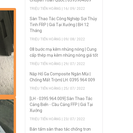
Chuyển Toàn Quốc | 0395964009
TRIỆU TIẾN HOÀNG | 16/ 09/ 2022
Sàn Thao Tác Công Nghiệp Sợi Thủy
Tinh FRP | Giá Tại Xưởng | BH 12
Tháng
TRIỆU TIẾN HOÀNG | 09/ 08/ 2022
08 bước mạ kẽm nhúng nóng | Cung
cấp thép mạ kẽm nhúng nóng giá tốt
TRIỆU TIẾN HOÀNG | 29/ 07/ 2022
Nắp Hố Ga Composite Ngăn Mùi |
Chống Mất Trộm| LH: 0395 964 009
TRIỆU TIẾN HOÀNG | 25/ 07/ 2022
[LH - 0395.964.009] Sàn Thao Tác
Cảng Biển - Cầu Cảng FFP | Giá Tại
Xưởng
TRIỆU TIẾN HOÀNG | 23/ 07/ 2022
Bán tấm sàn thao tác chống trơn