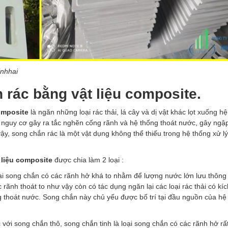
nhhai
 rác bằng vật liệu composite.
omposite
là ngăn những loại rác thải, lá cây và dị vật khác lọt xuống h
 nguy cơ gây ra tắc nghẽn cống rãnh và hệ thống thoát nước, gây ngập
y, song chắn rác là một vật dụng không thể thiếu trong hệ thống xử l
 liệu composite
được chia làm 2 loại :
oại song chắn có các rãnh hở khá to nhằm để lượng nước lớn lưu thông
rãnh thoát to như vậy còn có tác dụng ngăn lại các loại rác thải có kíc
ống thoát nước. Song chắn này chủ yếu được bố trí tại đầu nguồn của hệ
 với song chắn thô, song chắn tinh là loại song chắn có các rãnh hở rấ