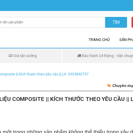
TÌM
TRANG CHỦ
SẢN P
Giá tận xưởng
Bảo hành 24 tháng - Vận chuy
composite || Kích thước theo yêu cầu || LH: 0353842797
Chuyên mụ
ỆU COMPOSITE || KÍCH THƯỚC THEO YÊU CẦU || L
là một trong những sản phẩm không thể thiếu trong xây 