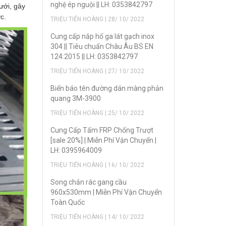
nghệ ép nguội || LH: 0353842797
ưới, gây
c.
TRIỆU TIẾN HOÀNG | 28/ 10/ 2022
Cung cấp nắp hố ga lát gạch inox
304 || Tiêu chuẩn Châu Âu BS EN
124:2015 || LH: 0353842797
TRIỆU TIẾN HOÀNG | 27/ 10/ 2022
Biển báo tên đường dán màng phản
quang 3M-3900
TRIỆU TIẾN HOÀNG | 25/ 10/ 2022
Cung Cấp Tấm FRP Chống Trượt
[sale 20%] | Miễn Phí Vận Chuyển |
LH: 0395964009
TRIỆU TIẾN HOÀNG | 16/ 10/ 2022
Song chắn rác gang cầu
960x530mm | Miễn Phí Vận Chuyển
Toàn Quốc
TRIỆU TIẾN HOÀNG | 14/ 10/ 2022