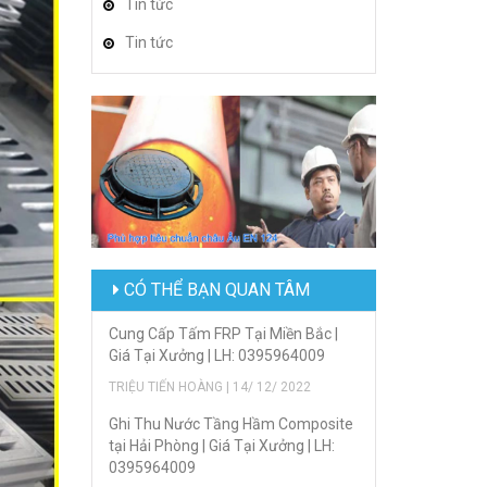
Tin tức
Tin tức
CÓ THỂ BẠN QUAN TÂM
Cung Cấp Tấm FRP Tại Miền Bắc |
Giá Tại Xưởng | LH: 0395964009
TRIỆU TIẾN HOÀNG | 14/ 12/ 2022
Ghi Thu Nước Tầng Hầm Composite
tại Hải Phòng | Giá Tại Xưởng | LH:
0395964009