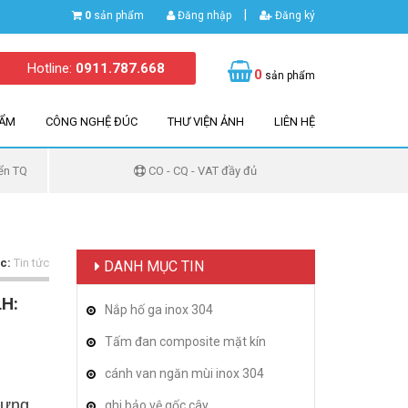
|
0
sản phẩm
Đăng nhập
Đăng ký
Hotline:
0911.787.668
0
sản phẩm
HẨM
CÔNG NGHỆ ĐÚC
THƯ VIỆN ẢNH
LIÊN HỆ
ển TQ
CO - CQ - VAT đầy đủ
c:
Tin tức
DANH MỤC TIN
H:
Nắp hố ga inox 304
Tấm đan composite mặt kín
cánh van ngăn mùi inox 304
dựng
ghi bảo vệ gốc cây