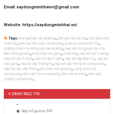
Email: xaydungminhhaivn@gmail.com
Website: https://xaydungminhhai.vn/
Tags:
báo giá kẹp sàn grating
,
báo giá nắp bể cáp
,
báo giá song
chắn rác
,
báo giá tấm sàn composite
,
grating composite frp
,
grating thép mạ kẽm
,
kẹp sàn grating
,
kẹp sàn inox
,
kẹp sàn mạ
kẽm nhúng nóng
,
lưới chắn rác gang
,
minh hải
,
nắp bể cáp 2 cánh
,
nắp bể cáp 4 cánh
,
nắp bể cáp 6 cánh
,
nắp bể cáp điện lực
,
nắp bể
cáp gang
,
nắp bể cáp thông tin
,
nắp bể cáp thông tin composite
,
nắp bể cáp viễn thông
,
phụ kiện sàn grating
,
song chắn rác
composite
,
tấm sàn frp composite
,
tấm sàn grating
,
tấm sàn
grating composite
,
DANH MỤC TIN
Nắp hố ga inox 304