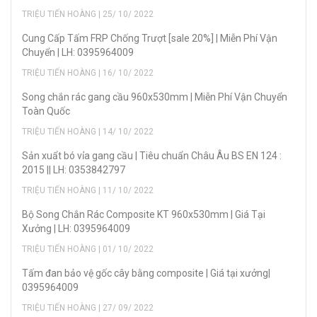
TRIỆU TIẾN HOÀNG | 25/ 10/ 2022
Cung Cấp Tấm FRP Chống Trượt [sale 20%] | Miễn Phí Vận
Chuyển | LH: 0395964009
TRIỆU TIẾN HOÀNG | 16/ 10/ 2022
Song chắn rác gang cầu 960x530mm | Miễn Phí Vận Chuyển
Toàn Quốc
TRIỆU TIẾN HOÀNG | 14/ 10/ 2022
Sản xuẩt bó vỉa gang cầu | Tiêu chuẩn Châu Âu BS EN 124 :
2015 || LH: 0353842797
TRIỆU TIẾN HOÀNG | 11/ 10/ 2022
Bộ Song Chắn Rác Composite KT 960x530mm | Giá Tại
Xưởng | LH: 0395964009
TRIỆU TIẾN HOÀNG | 01/ 10/ 2022
Tấm đan bảo vệ gốc cây bằng composite | Giá tại xưởng|
0395964009
TRIỆU TIẾN HOÀNG | 27/ 09/ 2022