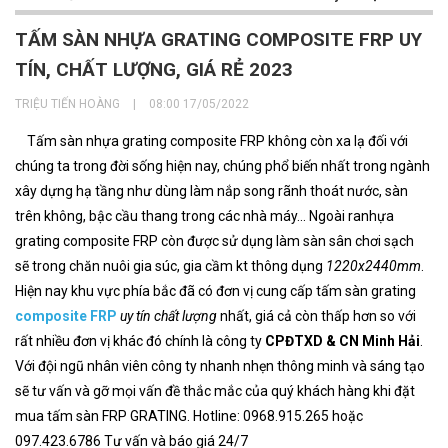
TẤM SÀN NHỰA GRATING COMPOSITE FRP UY
TÍN, CHẤT LƯỢNG, GIÁ RẺ 2023
TRIỆU TIẾN HOÀNG
|
08:00 17/05/2022
Tấm sàn nhựa grating composite FRP
không còn xa lạ đối với
chúng ta trong đời sống hiện nay, chúng phổ biến nhất trong ngành
xây dựng hạ tầng như dùng làm nắp song rãnh thoát nước, sàn
trên không, bậc cầu thang trong các nhà máy... Ngoài ranhựa
grating composite FRP
còn được sử dụng làm sàn sân chơi sạch
sẽ trong chăn nuôi gia súc, gia cầm kt thông dụng
1220x2440mm
.
Hiện nay khu vực phía bắc đã có đơn vị cung cấp tấm sàn grating
composite FRP
uy tín chất lượng
nhất, giá cả còn thấp hơn so với
rất nhiều đơn vị khác đó chính là công ty
CPĐTXD & CN Minh Hải
.
Với đội ngũ nhân viên công ty nhanh nhẹn thông minh và sáng tạo
sẽ tư vấn và gỡ mọi vấn đề thắc mắc của quý khách hàng khi đặt
mua tấm sàn FRP GRATING. Hotline: 0968.915.265 hoặc
097.423.6786 Tư vấn và báo giá 24/7