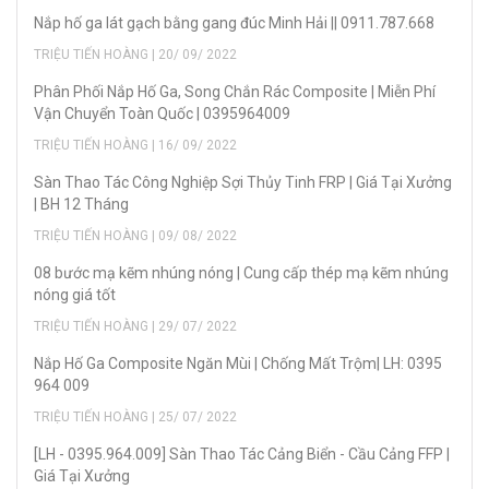
Nắp hố ga lát gạch bằng gang đúc Minh Hải || 0911.787.668
TRIỆU TIẾN HOÀNG | 20/ 09/ 2022
Phân Phối Nắp Hố Ga, Song Chắn Rác Composite | Miễn Phí
Vận Chuyển Toàn Quốc | 0395964009
TRIỆU TIẾN HOÀNG | 16/ 09/ 2022
Sàn Thao Tác Công Nghiệp Sợi Thủy Tinh FRP | Giá Tại Xưởng
| BH 12 Tháng
TRIỆU TIẾN HOÀNG | 09/ 08/ 2022
08 bước mạ kẽm nhúng nóng | Cung cấp thép mạ kẽm nhúng
nóng giá tốt
TRIỆU TIẾN HOÀNG | 29/ 07/ 2022
Nắp Hố Ga Composite Ngăn Mùi | Chống Mất Trộm| LH: 0395
964 009
TRIỆU TIẾN HOÀNG | 25/ 07/ 2022
[LH - 0395.964.009] Sàn Thao Tác Cảng Biển - Cầu Cảng FFP |
Giá Tại Xưởng