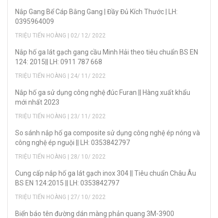
Nắp Gang Bể Cáp Bằng Gang | Đầy Đủ Kích Thước | LH:
0395964009
TRIỆU TIẾN HOÀNG | 02/ 12/ 2022
Nắp hố ga lát gạch gang cầu Minh Hải theo tiêu chuẩn BS EN
124: 2015|| LH: 0911 787 668
TRIỆU TIẾN HOÀNG | 24/ 11/ 2022
Nắp hố ga sử dụng công nghệ đúc Furan || Hàng xuất khẩu
mới nhất 2023
TRIỆU TIẾN HOÀNG | 23/ 11/ 2022
So sánh nắp hố ga composite sử dụng công nghệ ép nóng và
công nghệ ép nguội || LH: 0353842797
TRIỆU TIẾN HOÀNG | 28/ 10/ 2022
Cung cấp nắp hố ga lát gạch inox 304 || Tiêu chuẩn Châu Âu
BS EN 124:2015 || LH: 0353842797
TRIỆU TIẾN HOÀNG | 27/ 10/ 2022
Biển báo tên đường dán màng phản quang 3M-3900