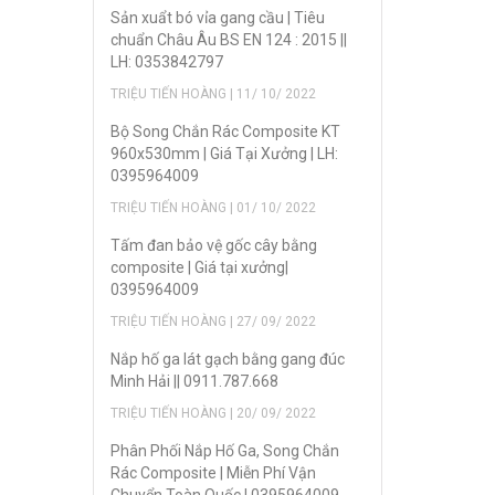
Sản xuẩt bó vỉa gang cầu | Tiêu
chuẩn Châu Âu BS EN 124 : 2015 ||
LH: 0353842797
TRIỆU TIẾN HOÀNG | 11/ 10/ 2022
Bộ Song Chắn Rác Composite KT
960x530mm | Giá Tại Xưởng | LH:
0395964009
TRIỆU TIẾN HOÀNG | 01/ 10/ 2022
Tấm đan bảo vệ gốc cây bằng
composite | Giá tại xưởng|
0395964009
TRIỆU TIẾN HOÀNG | 27/ 09/ 2022
Nắp hố ga lát gạch bằng gang đúc
Minh Hải || 0911.787.668
TRIỆU TIẾN HOÀNG | 20/ 09/ 2022
Phân Phối Nắp Hố Ga, Song Chắn
Rác Composite | Miễn Phí Vận