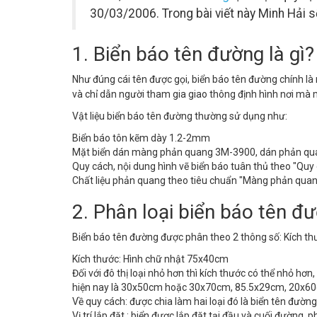
30/03/2006. Trong bài viết này Minh Hải 
1. Biển báo tên đường là gì?
Như đúng cái tên được gọi, biển báo tên đường chính l
và chỉ dẫn người tham gia giao thông định hình nơi mà mì
Vật liệu biển báo tên đường thường sử dụng như:
Biển báo tôn kẽm dày 1.2-2mm
Mặt biển dán màng phản quang 3M-3900, dán phản qu
Quy cách, nội dung hình vẽ biển báo tuân thủ theo "Qu
Chất liệu phản quang theo tiêu chuẩn "Màng phản qua
2. Phân loại biển báo tên đ
Biển báo tên đường được phân theo 2 thông số: Kích th
Kích thước: Hình chữ nhật 75x40cm
Đối với đô thị loại nhỏ hơn thì kích thước có thể nhỏ hơ
hiện nay là 30x50cm hoặc 30x70cm, 85.5x29cm, 20x6
Về quy cách: được chia làm hai loại đó là biển tên đườ
Vị trí lắp đặt : biển được lắp đặt tại đầu và cuối đường,