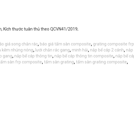
n, Kích thước tuân thủ theo QCVN41/2019;
áo giá song chắn rác
,
báo giá tấm sàn composite
,
grating composite frp
ạ kẽm nhúng nóng
,
lưới chắn rác gang
,
minh hải
,
nắp bể cáp 2 cánh
,
nắp 
p gang
,
nắp bể cáp thông tin
,
nắp bể cáp thông tin composite
,
nắp bể cá
tấm sàn frp composite
,
tấm sàn grating
,
tấm sàn grating composite
,