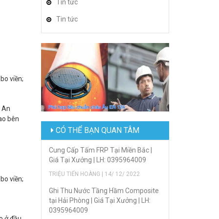
Tin tức
Tin tức
bo viền;
, An
cao bên
CÓ THỂ BẠN QUAN TÂM
Cung Cấp Tấm FRP Tại Miền Bắc |
Giá Tại Xưởng | LH: 0395964009
TRIỆU TIẾN HOÀNG | 14/ 12/ 2022
bo viền;
Ghi Thu Nước Tầng Hầm Composite
tại Hải Phòng | Giá Tại Xưởng | LH:
0395964009
éo ở đầu