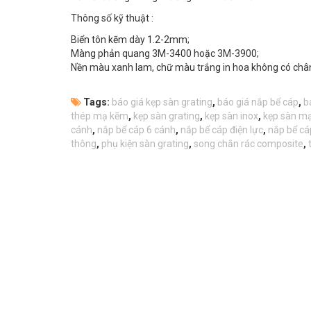
Thông số kỹ thuật :
Biển tôn kẽm dày 1.2-2mm;
Màng phản quang 3M-3400 hoặc 3M-3900;
Nền màu xanh lam, chữ màu trắng in hoa không có châ
Tags:
báo giá kẹp sàn grating
,
báo giá nắp bể cáp
,
b
thép mạ kẽm
,
kẹp sàn grating
,
kẹp sàn inox
,
kẹp sàn m
cánh
,
nắp bể cáp 6 cánh
,
nắp bể cáp điện lực
,
nắp bể cá
thông
,
phụ kiện sàn grating
,
song chắn rác composite
,