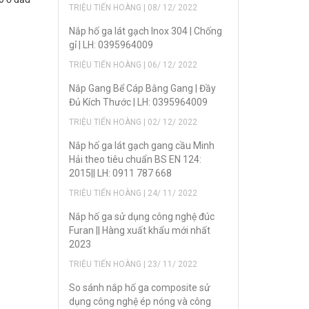
TRIỆU TIẾN HOÀNG | 08/ 12/ 2022
Nắp hố ga lát gạch Inox 304 | Chống
gỉ | LH: 0395964009
TRIỆU TIẾN HOÀNG | 06/ 12/ 2022
Nắp Gang Bể Cáp Bằng Gang | Đầy
Đủ Kích Thước | LH: 0395964009
TRIỆU TIẾN HOÀNG | 02/ 12/ 2022
Nắp hố ga lát gạch gang cầu Minh
Hải theo tiêu chuẩn BS EN 124:
2015|| LH: 0911 787 668
TRIỆU TIẾN HOÀNG | 24/ 11/ 2022
Nắp hố ga sử dụng công nghệ đúc
Furan || Hàng xuất khẩu mới nhất
2023
TRIỆU TIẾN HOÀNG | 23/ 11/ 2022
So sánh nắp hố ga composite sử
dụng công nghệ ép nóng và công