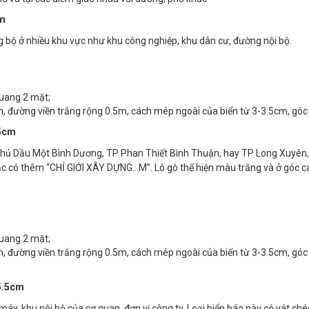
cm
ồng bộ ở nhiều khu vực như khu công nghiệp, khu dân cư, đường nội bộ.
uang 2 mặt;
 đường viền trắng rộng 0.5m, cách mép ngoài của biển từ 3-3.5cm, góc 
75cm
 Thủ Dầu Một Bình Dương, TP Phan Thiết Bình Thuận, hay TP Long Xuyên
hoặc có thêm “CHỈ GIỚI XÂY DỰNG…M”. Lô gô thể hiện màu trắng và ở góc 
uang 2 mặt;
 đường viền trắng rộng 0.5m, cách mép ngoài của biển từ 3-3.5cm, góc 
85.5cm
áy, khu nội bộ của cơ quan, đơn vị công ty. Loại biển báo này có vát ch