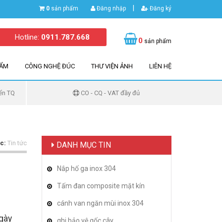
|
0
sản phẩm
Đăng nhập
Đăng ký
Hotline:
0911.787.668
0
sản phẩm
HẨM
CÔNG NGHỆ ĐÚC
THƯ VIỆN ẢNH
LIÊN HỆ
ển TQ
CO - CQ - VAT đầy đủ
c:
Tin tức
DANH MỤC TIN
Nắp hố ga inox 304
Tấm đan composite mặt kín
cánh van ngăn mùi inox 304
ngày
ghi bảo vệ gốc cây