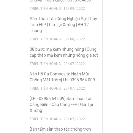
Chuyển Toàn Quốc | 0395964009
TRIỆU TIẾN HOÀNG | 16/ 09/ 2022
Sàn Thao Tác Công Nghiệp Sợi Thủy
Tinh FRP | Giá Tại Xưởng | BH 12
Tháng
TRIỆU TIẾN HOÀNG | 09/ 08/ 2022
08 bước mạ kẽm nhúng nóng | Cung
cấp thép mạ kẽm nhúng nóng giá tốt
TRIỆU TIẾN HOÀNG | 29/ 07/ 2022
Nắp Hố Ga Composite Ngăn Mùi |
Chống Mất Trộm| LH: 0395 964 009
TRIỆU TIẾN HOÀNG | 25/ 07/ 2022
[LH - 0395.964.009] Sàn Thao Tác
Cảng Biển - Cầu Cảng FFP | Giá Tại
Xưởng
TRIỆU TIẾN HOÀNG | 23/ 07/ 2022
Bán tấm sàn thao tác chống trơn