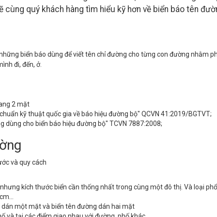
sẽ cùng quý khách hàng tìm hiểu kỹ hơn về biển báo tên đư
à những biển báo dùng để viết tên chỉ đường cho từng con đường nhằm ph
nh đi, đến, ở.
ang 2 mặt
y chuẩn kỹ thuật quốc gia về báo hiệu đường bộ" QCVN 41:2019/BGTVT;
ng dùng cho biển báo hiệu đường bộ" TCVN 7887:2008;
ường
ước và quy cách
n, nhưng kích thước biển cần thống nhất trong cùng một đô thị. Và loại phổ
0cm…
ng dán một mặt và biển tên đường dán hai mặt
 phố và tại các điểm giao nhau với đường, phố khác