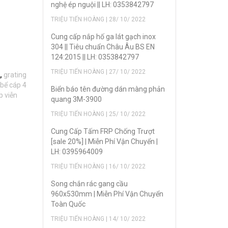
nghệ ép nguội || LH: 0353842797
TRIỆU TIẾN HOÀNG | 28/ 10/ 2022
Cung cấp nắp hố ga lát gạch inox
304 || Tiêu chuẩn Châu Âu BS EN
124:2015 || LH: 0353842797
TRIỆU TIẾN HOÀNG | 27/ 10/ 2022
,
grating
bể cáp 4
Biển báo tên đường dán màng phản
p viễn
quang 3M-3900
TRIỆU TIẾN HOÀNG | 25/ 10/ 2022
Cung Cấp Tấm FRP Chống Trượt
[sale 20%] | Miễn Phí Vận Chuyển |
LH: 0395964009
TRIỆU TIẾN HOÀNG | 16/ 10/ 2022
Song chắn rác gang cầu
960x530mm | Miễn Phí Vận Chuyển
Toàn Quốc
TRIỆU TIẾN HOÀNG | 14/ 10/ 2022