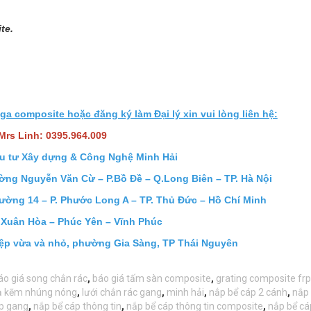
ite.
 composite hoặc đăng ký làm Đại lý xin vui lòng liên hệ:
Mrs Linh: 0395.964.009
u tư Xây dựng & Công Nghệ Minh Hải
ường Nguyễn Văn Cừ – P.Bồ Đề – Q.Long Biên – TP. Hà Nội
ường 14 – P. Phước Long A – TP. Thủ Đức – Hồ Chí Minh
 Xuân Hòa – Phúc Yên – Vĩnh Phúc
ệp vừa và nhỏ, phường Gia Sàng, TP Thái Nguyên
áo giá song chắn rác
,
báo giá tấm sàn composite
,
grating composite frp
ạ kẽm nhúng nóng
,
lưới chắn rác gang
,
minh hải
,
nắp bể cáp 2 cánh
,
nắp 
p gang
,
nắp bể cáp thông tin
,
nắp bể cáp thông tin composite
,
nắp bể cá