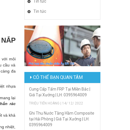
Tin tức
Tin tức
 NẮP
 với môi
u cầu và
 càng đa
CÓ THỂ BẠN QUAN TÂM
iệt nhựa
Cung Cấp Tấm FRP Tại Miền Bắc |
Giá Tại Xưởng | LH: 0395964009
 mang lại
hắn rác
TRIỆU TIẾN HOÀNG | 14/ 12/ 2022
Ghi Thu Nước Tầng Hầm Composite
ốt và khả
tại Hải Phòng | Giá Tại Xưởng | LH:
0395964009
ng nhiệt,