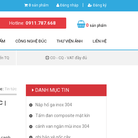
|
0
sản phẩm
Đăng nhập
Đăng ký
Hotline:
0911.787.668
0
sản phẩm
HẨM
CÔNG NGHỆ ĐÚC
THƯ VIỆN ẢNH
LIÊN HỆ
ển TQ
CO - CQ - VAT đầy đủ
c:
Tin tức
DANH MỤC TIN
 |
Nắp hố ga inox 304
Tấm đan composite mặt kín
cánh van ngăn mùi inox 304
ghi bảo vệ gốc cây
 cạnh