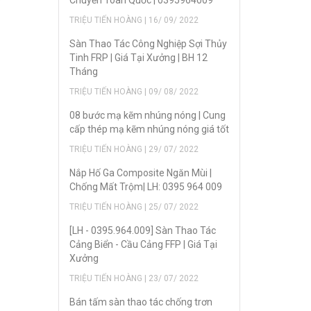
Chuyển Toàn Quốc | 0395964009
TRIỆU TIẾN HOÀNG | 16/ 09/ 2022
Sàn Thao Tác Công Nghiệp Sợi Thủy
Tinh FRP | Giá Tại Xưởng | BH 12
Tháng
TRIỆU TIẾN HOÀNG | 09/ 08/ 2022
08 bước mạ kẽm nhúng nóng | Cung
cấp thép mạ kẽm nhúng nóng giá tốt
TRIỆU TIẾN HOÀNG | 29/ 07/ 2022
Nắp Hố Ga Composite Ngăn Mùi |
Chống Mất Trộm| LH: 0395 964 009
TRIỆU TIẾN HOÀNG | 25/ 07/ 2022
[LH - 0395.964.009] Sàn Thao Tác
Cảng Biển - Cầu Cảng FFP | Giá Tại
Xưởng
TRIỆU TIẾN HOÀNG | 23/ 07/ 2022
Bán tấm sàn thao tác chống trơn