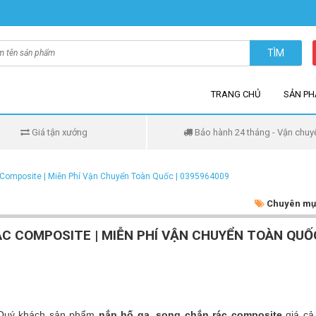
TÌM
TRANG CHỦ
SẢN P
Giá tận xưởng
Bảo hành 24 tháng - Vận chuy
 Composite | Miễn Phí Vận Chuyển Toàn Quốc | 0395964009
Chuyên mụ
C COMPOSITE | MIỄN PHÍ VẬN CHUYỂN TOÀN QUỐC
i Quý khách sản phẩm
nắp hố ga, song chắn rác composite
giá cả