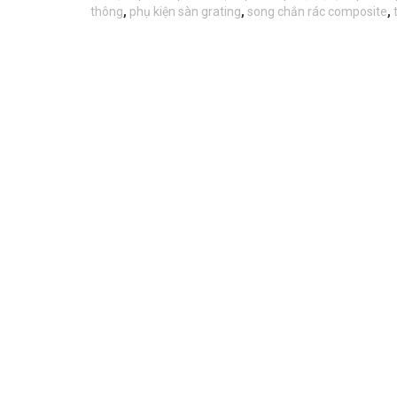
thông
,
phụ kiện sàn grating
,
song chắn rác composite
,