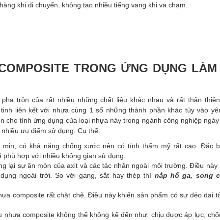
ng khi di chuyển, không tạo nhiều tiếng vang khi va chạm.
U COMPOSITE TRONG ỨNG DỤNG LÀM
pha trộn của rất nhiều những chất liệu khác nhau và rất thân thiện
 tinh liên kết với nhựa cùng 1 số những thành phần khác tùy vào yê
 cho tính ứng dụng của loại nhựa này trong ngành công nghiệp ngày
 nhiều ưu điểm sử dụng. Cụ thể:
t mịn, có khả năng chống xước nên có tính thẩm mỹ rất cao. Đặc b
 phù hợp với nhiều không gian sử dụng.
g lại sự ăn mòn của axit và các tác nhân ngoài môi trường. Điều này
ụng ngoài trời. So với gang, sắt hay thép thì
nắp hố ga, song c
nhựa composite rất chặt chẽ. Điều này khiến sản phẩm có sự dẻo dai t
ệu nhựa composite không thể không kể đến như: chịu được áp lực, chố