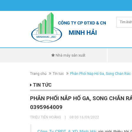
Nhà máy sản xuất
Trang chủ
Tin tức
Phân Phối Nắp Hố Ga, Song Chắn Rác
TIN TỨC
PHÂN PHỐI NẮP HỐ GA, SONG CHẮN RÁ
0395964009
TRIỆU TIẾN HOÀNG
|
08:00 16/09/2022
Công Ty CPĐT & XD Minh Hải
xin giới thiệu tớ