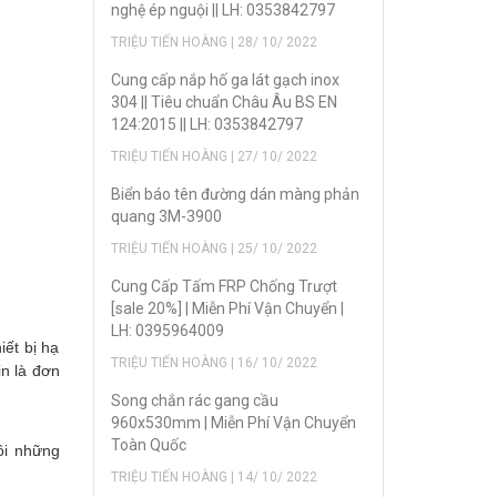
nghệ ép nguội || LH: 0353842797
TRIỆU TIẾN HOÀNG | 28/ 10/ 2022
Cung cấp nắp hố ga lát gạch inox
304 || Tiêu chuẩn Châu Âu BS EN
124:2015 || LH: 0353842797
TRIỆU TIẾN HOÀNG | 27/ 10/ 2022
Biển báo tên đường dán màng phản
quang 3M-3900
TRIỆU TIẾN HOÀNG | 25/ 10/ 2022
Cung Cấp Tấm FRP Chống Trượt
[sale 20%] | Miễn Phí Vận Chuyển |
LH: 0395964009
iết bị hạ
TRIỆU TIẾN HOÀNG | 16/ 10/ 2022
in là đơn
Song chắn rác gang cầu
960x530mm | Miễn Phí Vận Chuyển
Toàn Quốc
ôi những
TRIỆU TIẾN HOÀNG | 14/ 10/ 2022