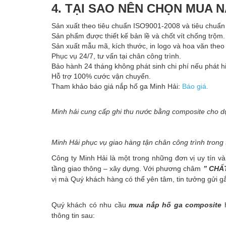
4. TẠI SAO NÊN CHỌN MUA N
Sản xuất theo tiêu chuẩn ISO9001-2008 và tiêu chuẩ
Sản phẩm được thiết kế bản lề và chốt vít chống trộm.
Sản xuất mẫu mã, kích thước, in logo và hoa văn the
Phục vụ 24/7, tư vấn tại chân công trình.
Bảo hành 24 tháng không phát sinh chi phí nếu phát hi
Hỗ trợ 100% cước vận chuyển.
Tham khảo báo giá nắp hố ga Minh Hải:
Báo giá.
Minh hải cung cấp ghi thu nước bằng composite cho dự
Minh Hải phục vụ giao hàng tận chân công trình trong t
Công ty Minh Hải là một trong những đơn vị uy tín và
tầng giao thông – xây dựng. Với phương châm
” CHẤ
vị mà Quý khách hàng có thể yên tâm, tin tưởng gửi g
Quý khách có nhu cầu
mua nắp hố ga composite
thông tin sau: