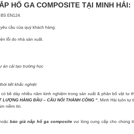
ẮP HỐ GA COMPOSITE TẠI MINH HẢI:
n BS EN124.
o yêu cầu của quý khách hàng.
ện lỗi do nhà sản xuất.
 án cải tạo trường học
hời tiết khắc nghiệt
 có bề dày nhiều năm kinh nghiệm trong sản xuất & phân bố vật tư th
T LƯỢNG HÀNG ĐẦU – CẦU NỐI THÀNH CÔNG “
, Minh Hải luôn tự t
ắm niềm tin.
hoặc
báo giá
nắp hố ga composite
vui lòng cung cấp cho chúng t