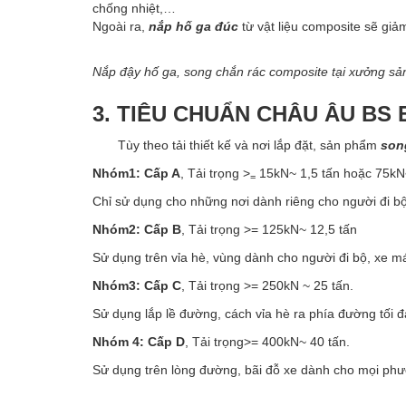
chống nhiệt,…
Ngoài ra,
nắp hố ga đúc
từ vật liệu composite sẽ giả
Nắp đậy hố ga, song chắn rác composite tại xưởng sả
3. TIÊU CHUẨN CHÂU ÂU BS 
Tùy theo tải thiết kế và nơi lắp đặt, sản phẩm
song
Nhóm1:
Cấp A
, Tải trọng >
15kN~ 1,5 tấn hoặc 75kN
=
Chỉ sử dụng cho những nơi dành riêng cho người đi b
Nhóm2:
Cấp B
, Tải trọng >= 125kN~ 12,5 tấn
Sử dụng trên vỉa hè, vùng dành cho người đi bộ, xe má
Nhóm3:
Cấp C
, Tải trọng >= 250kN ~ 25 tấn.
Sử dụng lắp lề đường, cách vỉa hè ra phía đường tối đ
Nhóm 4:
Cấp D
, Tải trọng>= 400kN~ 40 tấn.
Sử dụng trên lòng đường, bãi đỗ xe dành cho mọi phư