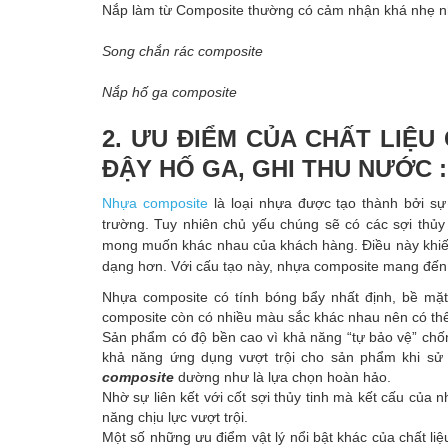
Nắp làm từ Composite thường có cảm nhận khá nhẹ nhà
Song chắn rác composite
Nắp hố ga composite
2. ƯU ĐIỂM CỦA CHẤT LIỆ
ĐẬY HỐ GA, GHI THU NƯỚC :
Nhựa composite
là loại nhựa được tạo thành bởi sự 
trường. Tuy nhiên chủ yếu chúng sẽ có các sợi thủy
mong muốn khác nhau của khách hàng. Điều này khiến
dạng hơn. Với cấu tạo này, nhựa composite mang đến
Nhựa composite có tính bóng bẩy nhất định, bề mặ
composite còn có nhiều màu sắc khác nhau nên có thể
Sản phẩm có độ bền cao vì khả năng “tự bảo vệ” chốn
khả năng ứng dụng vượt trội cho sản phẩm khi sử d
composite
dường như là lựa chọn hoàn hảo.
Nhờ sự liên kết với cốt sợi thủy tinh mà kết cấu của 
năng chịu lực vượt trội.
Một số những ưu điểm vật lý nổi bật khác của chất li