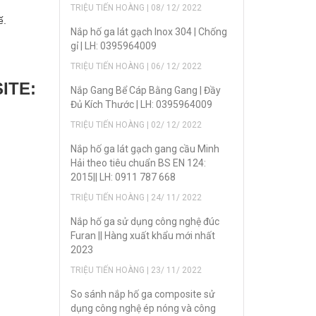
TRIỆU TIẾN HOÀNG | 08/ 12/ 2022
ế.
Nắp hố ga lát gạch Inox 304 | Chống
gỉ | LH: 0395964009
TRIỆU TIẾN HOÀNG | 06/ 12/ 2022
ITE:
Nắp Gang Bể Cáp Bằng Gang | Đầy
Đủ Kích Thước | LH: 0395964009
TRIỆU TIẾN HOÀNG | 02/ 12/ 2022
Nắp hố ga lát gạch gang cầu Minh
Hải theo tiêu chuẩn BS EN 124:
2015|| LH: 0911 787 668
TRIỆU TIẾN HOÀNG | 24/ 11/ 2022
Nắp hố ga sử dụng công nghệ đúc
Furan || Hàng xuất khẩu mới nhất
2023
TRIỆU TIẾN HOÀNG | 23/ 11/ 2022
So sánh nắp hố ga composite sử
dụng công nghệ ép nóng và công