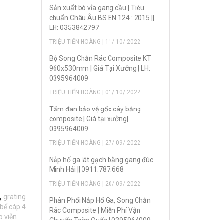
Sản xuẩt bó vỉa gang cầu | Tiêu
chuẩn Châu Âu BS EN 124 : 2015 ||
LH: 0353842797
TRIỆU TIẾN HOÀNG | 11/ 10/ 2022
Bộ Song Chắn Rác Composite KT
960x530mm | Giá Tại Xưởng | LH:
0395964009
TRIỆU TIẾN HOÀNG | 01/ 10/ 2022
Tấm đan bảo vệ gốc cây bằng
composite | Giá tại xưởng|
0395964009
TRIỆU TIẾN HOÀNG | 27/ 09/ 2022
Nắp hố ga lát gạch bằng gang đúc
Minh Hải || 0911.787.668
TRIỆU TIẾN HOÀNG | 20/ 09/ 2022
,
grating
Phân Phối Nắp Hố Ga, Song Chắn
bể cáp 4
Rác Composite | Miễn Phí Vận
p viễn