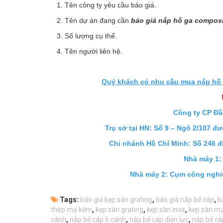
1. Tên công ty yêu cầu báo giá.
2. Tên dự án đang cần
báo giá nắp hố ga compos
3. Số lượng cụ thể.
4. Tên người liên hệ.
Quý khách có nhu cầu mua nắp hố ga
Công ty CP Đầ
Trụ sở tại HN: Số 9 – Ngõ 2/107 đ
Chi nhánh Hồ Chí Minh: Số 246 đ
Nhà máy 1:
Nhà máy 2: Cụm công nghi
Tags:
báo giá kẹp sàn grating
,
báo giá nắp bể cáp
,
b
thép mạ kẽm
,
kẹp sàn grating
,
kẹp sàn inox
,
kẹp sàn m
cánh
,
nắp bể cáp 6 cánh
,
nắp bể cáp điện lực
,
nắp bể cá