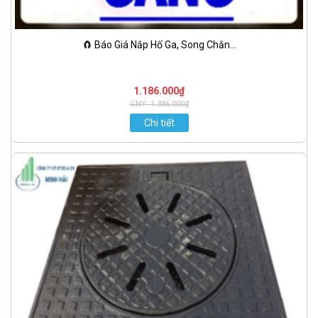
🧲 Báo Giá Nắp Hố Ga, Song Chắn...
1.186.000₫
GNY: 1.386.000₫
Chi tiết