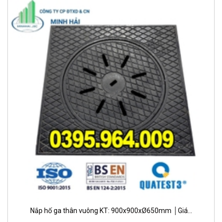
Nắp hố ga thân vuông KT: 900x900xØ650mm │Giá...