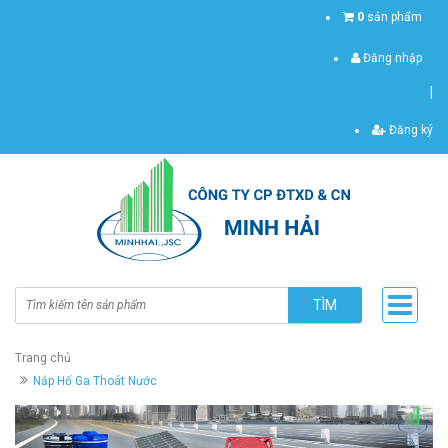
0
sản phẩm
Đăng nhập
|
Đăng ký
TÌM
Trang chủ
Nắp Hố Ga Thoát Nước