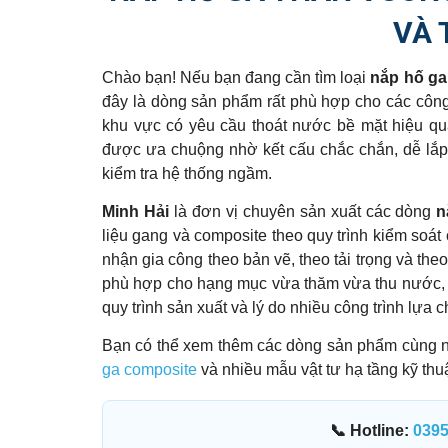
VÀ 
Chào bạn! Nếu bạn đang cần tìm loại
nắp hố ga
đây là dòng sản phẩm rất phù hợp cho các công t
khu vực có yêu cầu thoát nước bề mặt hiệu qu
được ưa chuộng nhờ kết cấu chắc chắn, dễ lắp đ
kiểm tra hệ thống ngầm.
Minh Hải
là đơn vị chuyên sản xuất các dòng
n
liệu gang và composite theo quy trình kiểm soá
nhận gia công theo bản vẽ, theo tải trọng và th
phù hợp cho hạng mục vừa thăm vừa thu nước, bà
quy trình sản xuất và lý do nhiều công trình lựa
Bạn có thể xem thêm các dòng sản phẩm cùng 
ga composite
và nhiều mẫu vật tư hạ tầng kỹ thu
📞 Hotline:
039