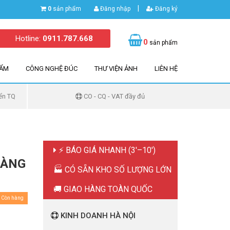
|
0
sản phẩm
Đăng nhập
Đăng ký
Hotline:
0911.787.668
0
sản phẩm
HẨM
CÔNG NGHỆ ĐÚC
THƯ VIỆN ẢNH
LIÊN HỆ
ển TQ
CO - CQ - VAT đầy đủ
⚡ BÁO GIÁ NHANH (3'–10')
HÀNG
🏭 CÓ SẴN KHO SỐ LƯỢNG LỚN
🚚 GIAO HÀNG TOÀN QUỐC
Còn hàng
KINH DOANH HÀ NỘI