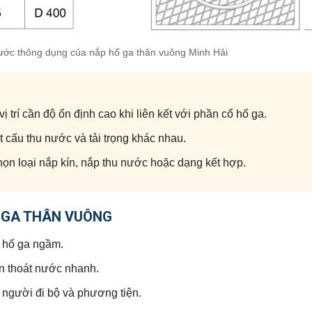
ước thông dụng của nắp hố ga thân vuông Minh Hải
 trí cần độ ổn định cao khi liên kết với phần cổ hố ga.
t cấu thu nước và tải trọng khác nhau.
 chọn loại nắp kín, nắp thu nước hoặc dạng kết hợp.
Ố GA THÂN VUÔNG
g hố ga ngầm.
n thoát nước nhanh.
 người đi bộ và phương tiện.