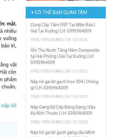
CÓ THỂ BẠN QUAN TÂM
ớc mặt
,
Cung Cấp Tấm FRP Tại Miền Bắc |
Giá Tại Xưởng | LH: 0395964009
và nhiều
n vuông
TRIỆU TIẾN HOÀNG | 14/ 12/ 2022
bảo trì,
Ghi Thu Nước Tầng Hầm Composite
tại Hải Phòng | Giá Tại Xưởng | LH:
0395964009
ằng vật
TRIỆU TIẾN HOÀNG | 08/ 12/ 2022
 Hải còn
sản phẩm
Nắp hố ga lát gạch Inox 304 | Chống
u chuẩn,
gỉ | LH: 0395964009
TRIỆU TIẾN HOÀNG | 06/ 12/ 2022
,
nắp hố
Nắp Gang Bể Cáp Bằng Gang | Đầy
Đủ Kích Thước | LH: 0395964009
TRIỆU TIẾN HOÀNG | 02/ 12/ 2022
Nắp hố ga lát gạch gang cầu Minh