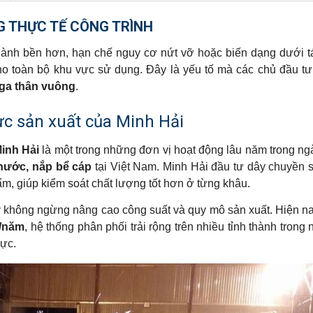
NG THỰC TẾ CÔNG TRÌNH
hành bền hơn, hạn chế nguy cơ nứt vỡ hoặc biến dạng dưới t
ho toàn bộ khu vực sử dụng. Đây là yếu tố mà các chủ đầu tư
ga thân vuông
.
ực sản xuất của Minh Hải
inh Hải
là một trong những đơn vị hoạt động lâu năm trong n
 nước, nắp bể cáp
tại Việt Nam. Minh Hải đầu tư dây chuyền 
m, giúp kiểm soát chất lượng tốt hơn ở từng khâu.
 ty không ngừng nâng cao công suất và quy mô sản xuất. Hiện n
n/năm
, hệ thống phân phối trải rộng trên nhiều tỉnh thành trong
vực.