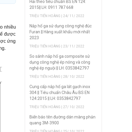
Hải theo tiêu chuẩn BS EN 124:
2015|| LH: 0911 787 668
TRIỆU TIẾN HOÀNG | 24/ 11/ 2022
Nắp hố ga sử dụng công nghệ đúc
ho nhiều
Furan || Hàng xuất khẩu mới nhất
hể được
2023
được ứng
TRIỆU TIẾN HOÀNG | 23/ 11/ 2022
ng.
So sánh nắp hố ga composite sử
dụng công nghệ ép nóng và công
nghệ ép nguội || LH: 0353842797
TRIỆU TIẾN HOÀNG | 28/ 10/ 2022
Cung cấp nắp hố ga lát gạch inox
304 || Tiêu chuẩn Châu Âu BS EN
124:2015 || LH: 0353842797
TRIỆU TIẾN HOÀNG | 27/ 10/ 2022
Biển báo tên đường dán màng phản
quang 3M-3900
TRIỆU TIẾN HOÀNG | 25/ 10/ 2022