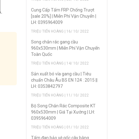
Cung Cấp Tấm FRP Chống Trượt
[sale 20%] | Miễn Phí Vận Chuyển |
LH: 0395964009
TRIỆU TIẾN HOÀNG | 16/ 10/ 2022
Song chắn rác gang cầu
960x530mm | Miễn Phí Vận Chuyển
Toàn Quốc
TRIỆU TIẾN HOÀNG | 14/ 10/ 2022
Sản xuẩt bó vỉa gang cầu | Tiêu
chuẩn Châu Âu BS EN 124 : 2015 ||
LH: 0353842797
TRIỆU TIẾN HOÀNG | 11/ 10/ 2022
Bộ Song Chắn Rác Composite KT
960x530mm | Giá Tại Xưởng | LH:
0395964009
TRIỆU TIẾN HOÀNG | 01/ 10/ 2022
Tấm đan bảo vệ gốc cây bằng