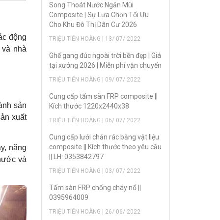
Song Thoát Nước Ngăn Mùi
Composite | Sự Lựa Chọn Tối Ưu
Cho Khu Đô Thị Dân Cư 2026
ác động
TRIỆU TIẾN HOÀNG | 13/ 07/ 2022
 và nhà
Ghế gang đúc ngoài trời bền đẹp | Giá
tại xưởng 2026 | Miễn phí vận chuyển
TRIỆU TIẾN HOÀNG | 09/ 07/ 2022
Cung cấp tấm sàn FRP composite ||
gành sản
Kích thước 1220x2440x38
sản xuất
TRIỆU TIẾN HOÀNG | 06/ 07/ 2022
Cung cấp lưới chắn rác bằng vật liệu
composite || Kích thước theo yêu cầu
ay, năng
|| LH: 0353842797
 nước và
TRIỆU TIẾN HOÀNG | 03/ 07/ 2022
Tấm sàn FRP chống cháy nổ ||
0395964009
TRIỆU TIẾN HOÀNG | 26/ 06/ 2022