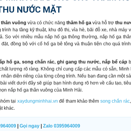
THU NƯỚC MẶT
 thân vuông
vừa có chức năng
thăm hố ga
vừa hỗ trợ
thu nư
rình hạ tầng kỹ thuật, khu đô thị, vỉa hè, bãi đỗ xe, nhà máy 
ả. So với nhiều mẫu nắp hố ga thông thường, nắp hố ga thâ
ặt, đồng bộ với cổ hố ga bê tông và thuận tiện cho quá trình 
ắp hố ga, song chắn rác, ghi gang thu nước, nắp bể cáp
b
t chất lượng rõ ràng. Không chỉ cung cấp các mẫu có sẵn, Minh
eo nhận diện riêng của từng công trình. Nếu bạn đang cần một 
i viết dưới đây sẽ giúp bạn hình dung rõ hơn về cấu tạo, tiê
 chọn nắp hố ga thân vuông của Minh Hải.
nhóm tại
xaydungminhhai.vn
để tham khảo thêm
song chắn rác
ật khác.
5964009
|
Gọi ngay
|
Zalo 0395964009