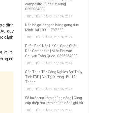
composite | Giá tại xưởng|
0395964009
TRIỆU TIẾN HOÀNG | 27/ 09/ 2022
Nắp hố ga lát gạch bằng gang đúc
ợc định
Minh Hải || 0911.787.668
u Âu quy
vực dành
TRIỆU TIẾN HOÀNG | 20/ 09/ 2022
Phân Phối Nắp Hố Ga, Song Chắn
Rác Composite | Miễn Phí Vận
B, C, D.
Chuyển Toàn Quốc | 0395964009
đường có
TRIỆU TIẾN HOÀNG | 16/ 09/ 2022
Sàn Thao Tác Công Nghiệp Sợi Thủy
Tinh FRP | Giá Tại Xưởng | BH 12
Tháng
TRIỆU TIẾN HOÀNG | 09/ 08/ 2022
08 bước mạ kẽm nhúng nóng | Cung
cấp thép mạ kẽm nhúng nóng giá tốt
TRIỆU TIẾN HOÀNG | 29/ 07/ 2022