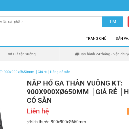
TÌM
TRANG CHỦ
SẢN P
Giá tận xưởng
Bảo hành 24 tháng - Vận chuy
 KT: 900x900xØ650mm │Giá rẻ │Hàng có sẵn
NẮP HỐ GA THÂN VUÔNG KT:
900X900XØ650MM │GIÁ RẺ │
CÓ SẴN
Liên hệ
✅Kích thước: 900x900xØ650mm