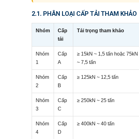
2.1. PHÂN LOẠI CẤP TẢI THAM KHẢO
Nhóm
Cấp
Tải trọng tham khảo
tải
Nhóm
Cấp
≥ 15kN ~ 1,5 tấn hoặc 75kN
1
A
~ 7,5 tấn
Nhóm
Cấp
≥ 125kN ~ 12,5 tấn
2
B
Nhóm
Cấp
≥ 250kN ~ 25 tấn
3
C
Nhóm
Cấp
≥ 400kN ~ 40 tấn
4
D