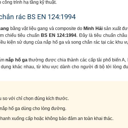
công trình hạ tầng kỹ thuật.
 chắn rác BS EN 124:1994
gang
bằng vật liệu gang và composite do
Minh Hải
sản xuất đư
am chiếu tiêu chuẩn
BS EN 124:1994
. Đây là tiêu chuẩn châ
à điều kiện sử dụng của nắp hố ga và song chắn rác tại các khu 
hẩm
nắp hố ga
thường được chia thành các cấp tải phổ biến A, 
ử dụng khác nhau, từ khu vực dành cho người đi bộ tới lòng 
 so với chỉ chọn đúng kích thước.
 nắp hố ga dùng cho lòng đường.
 nhanh xuống cấp hoặc không bảo đảm an toàn khai thác.