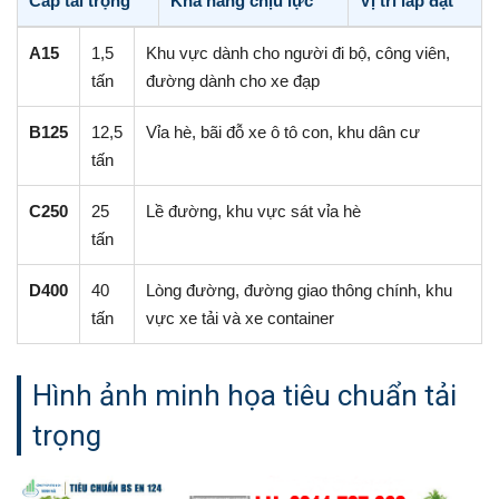
Cấp tải trọng
Khả năng chịu lực
Vị trí lắp đặt
A15
1,5
Khu vực dành cho người đi bộ, công viên,
tấn
đường dành cho xe đạp
B125
12,5
Vỉa hè, bãi đỗ xe ô tô con, khu dân cư
tấn
C250
25
Lề đường, khu vực sát vỉa hè
tấn
D400
40
Lòng đường, đường giao thông chính, khu
tấn
vực xe tải và xe container
Hình ảnh minh họa tiêu chuẩn tải
trọng