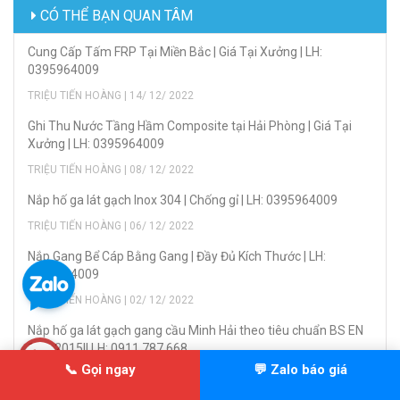
CÓ THỂ BẠN QUAN TÂM
Cung Cấp Tấm FRP Tại Miền Bắc | Giá Tại Xưởng | LH:
0395964009
TRIỆU TIẾN HOÀNG | 14/ 12/ 2022
Ghi Thu Nước Tầng Hầm Composite tại Hải Phòng | Giá Tại
Xưởng | LH: 0395964009
TRIỆU TIẾN HOÀNG | 08/ 12/ 2022
Nắp hố ga lát gạch Inox 304 | Chống gỉ | LH: 0395964009
TRIỆU TIẾN HOÀNG | 06/ 12/ 2022
Nắp Gang Bể Cáp Bằng Gang | Đầy Đủ Kích Thước | LH:
0395964009
TRIỆU TIẾN HOÀNG | 02/ 12/ 2022
Nắp hố ga lát gạch gang cầu Minh Hải theo tiêu chuẩn BS EN
124: 2015|| LH: 0911 787 668
📞 Gọi ngay
💬 Zalo báo giá
TRIỆU TIẾN HOÀNG | 24/ 11/ 2022