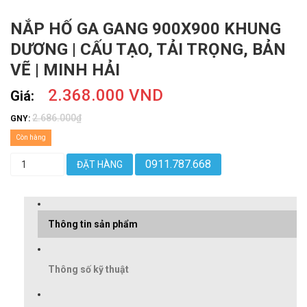
NẮP HỐ GA GANG 900X900 KHUNG
DƯƠNG | CẤU TẠO, TẢI TRỌNG, BẢN
VẼ | MINH HẢI
2.368.000 VND
Giá:
2.686.000₫
GNY:
Còn hàng
0911.787.668
ĐẶT HÀNG
Thông tin sản phẩm
Thông số kỹ thuật