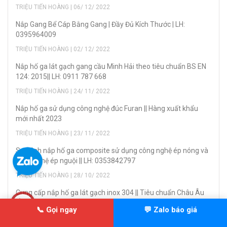
TRIỆU TIẾN HOÀNG | 06/ 12/ 2022
Nắp Gang Bể Cáp Bằng Gang | Đầy Đủ Kích Thước | LH:
0395964009
TRIỆU TIẾN HOÀNG | 02/ 12/ 2022
Nắp hố ga lát gạch gang cầu Minh Hải theo tiêu chuẩn BS EN
124: 2015|| LH: 0911 787 668
TRIỆU TIẾN HOÀNG | 24/ 11/ 2022
Nắp hố ga sử dụng công nghệ đúc Furan || Hàng xuất khẩu
mới nhất 2023
TRIỆU TIẾN HOÀNG | 23/ 11/ 2022
So sánh nắp hố ga composite sử dụng công nghệ ép nóng và
công nghệ ép nguội || LH: 0353842797
TRIỆU TIẾN HOÀNG | 28/ 10/ 2022
Cung cấp nắp hố ga lát gạch inox 304 || Tiêu chuẩn Châu Âu
BS EN 124:2015 || LH: 0353842797
📞 Gọi ngay
💬 Zalo báo giá
TRIỆU TIẾN HOÀNG | 27/ 10/ 2022