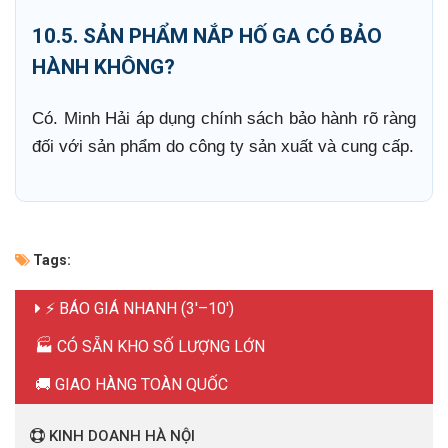
10.5. SẢN PHẨM NẮP HỐ GA CÓ BẢO
HÀNH KHÔNG?
Có. Minh Hải áp dụng chính sách bảo hành rõ ràng
đối với sản phẩm do công ty sản xuất và cung cấp.
Tags:
⚡ BÁO GIÁ NHANH (3'–10')
🏭 CÓ SẴN KHO SỐ LƯỢNG LỚN
🚚 GIAO HÀNG TOÀN QUỐC
KINH DOANH HÀ NỘI