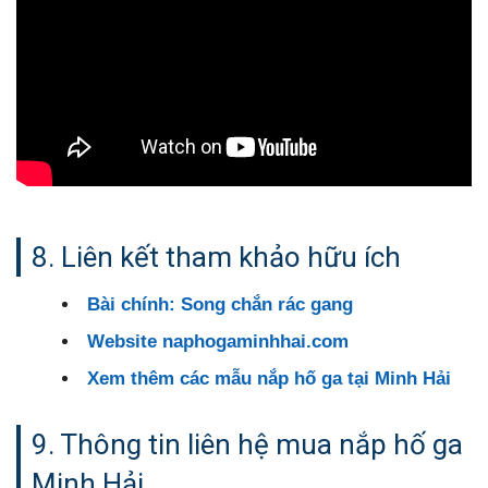
8. Liên kết tham khảo hữu ích
Bài chính: Song chắn rác gang
Website naphogaminhhai.com
Xem thêm các mẫu nắp hố ga tại Minh Hải
9. Thông tin liên hệ mua nắp hố ga
Minh Hải