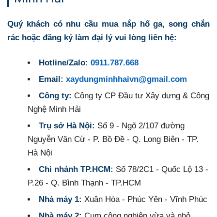
Quý khách có nhu cầu mua nắp hố ga, song chắn
rác hoặc đăng ký làm đại lý vui lòng liên hệ:
Hotline/Zalo:
0911.787.668
Email:
xaydungminhhaivn@gmail.com
Công ty:
Công ty CP Đầu tư Xây dựng & Công
Nghệ Minh Hải
Trụ sở Hà Nội:
Số 9 - Ngõ 2/107 đường
Nguyễn Văn Cừ - P. Bồ Đề - Q. Long Biên - TP.
Hà Nội
Chi nhánh TP.HCM:
Số 78/2C1 - Quốc Lộ 13 -
P.26 - Q. Bình Thạnh - TP.HCM
Nhà máy 1:
Xuân Hòa - Phúc Yên - Vĩnh Phúc
Nhà máy 2:
Cụm công nghiệp vừa và nhỏ,