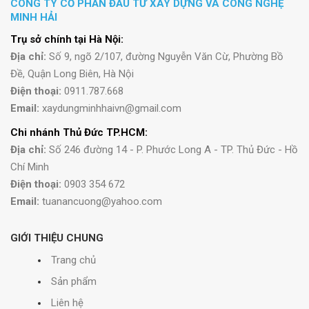
CÔNG TY CỔ PHẦN ĐẦU TƯ XÂY DỰNG VÀ CÔNG NGHỆ
MINH HẢI
Trụ sở chính tại Hà Nội:
Địa chỉ:
Số 9, ngõ 2/107, đường Nguyễn Văn Cừ, Phường Bồ
Đề, Quận Long Biên, Hà Nội
Điện thoại:
0911.787.668
Email:
xaydungminhhaivn@gmail.com
Chi nhánh Thủ Đức TP.HCM:
Địa chỉ:
Số 246 đường 14 - P. Phước Long A - TP. Thủ Đức - Hồ
Chí Minh
Điện thoại:
0903 354 672
Email:
tuanancuong@yahoo.com
GIỚI THIỆU CHUNG
Trang chủ
Sản phẩm
Liên hệ