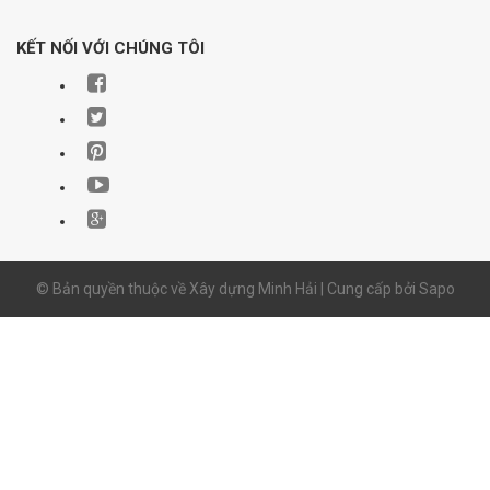
KẾT NỐI VỚI CHÚNG TÔI
© Bản quyền thuộc về Xây dựng Minh Hải | Cung cấp bởi
Sapo