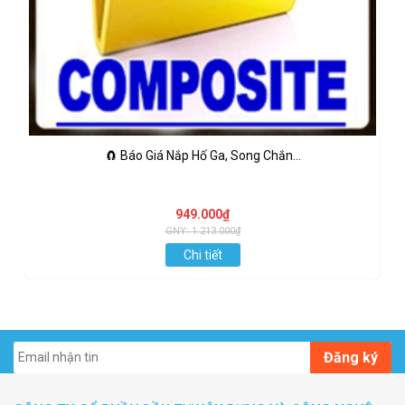
🧲 Báo Giá Nắp Hố Ga, Song Chắn...
949.000₫
GNY: 1.213.000₫
Chi tiết
Đăng ký