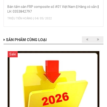
Bán tấm sàn FRP composite số #01 Việt Nam || Hàng có sẵn ||
LH: 0353842797
TRIỆU TIẾN HOÀNG | 04/ 05/ 2022
SẢN PHẨM CÙNG LOẠI
Sale