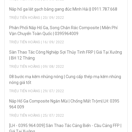
Nắp hố ga lát gạch bằng gang đúc Minh Hải || 0911.787.668
TRIỆU TIẾN HOÀNG | 20/ 09/ 2022
Phân Phối Nắp Hố Ga, Song Chắn Rác Composite | Miễn Phí
Vận Chuyển Toàn Quốc | 0395964009
TRIỆU TIẾN HOÀNG | 16/ 09/ 2022
Sàn Thao Tác Công Nghiệp Sợi Thủy Tinh FRP | Giá Tại Xưởng
| BH 12 Tháng
TRIỆU TIẾN HOÀNG | 09/ 08/ 2022
08 bước mạ kẽm nhúng nóng | Cung cấp thép mạ kẽm nhúng
nóng giá tốt
TRIỆU TIẾN HOÀNG | 29/ 07/ 2022
Nắp Hố Ga Composite Ngăn Mùi | Chống Mất Trộm| LH: 0395
964 009
TRIỆU TIẾN HOÀNG | 25/ 07/ 2022
[LH - 0395.964.009] Sàn Thao Tác Cảng Biển - Cầu Cảng FFP |
Giá Tại Xưởng