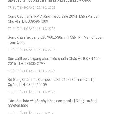
Biển báo tên đường dán màng phản quang 3M-3900
TRIỆU TIẾN HOÀNG | 25/ 10/ 2022
Cung Cấp Tấm FRP Chống Trượt [sale 20%] | Miễn Phí Vận
Chuyển | LH: 0395964009
TRIỆU TIẾN HOÀNG | 16/ 10/ 2022
Song chắn rác gang cầu 960x530mm | Miễn Phí Vận Chuyển
Toàn Quốc
TRIỆU TIẾN HOÀNG | 14/ 10/ 2022
Sản xuẩt bó vỉa gang cầu | Tiêu chuẩn Châu Âu BS EN 124 :
2015 || LH: 0353842797
TRIỆU TIẾN HOÀNG | 11/ 10/ 2022
Bộ Song Chắn Rác Composite KT 960x530mm | Giá Tại
Xưởng | LH: 0395964009
TRIỆU TIẾN HOÀNG | 01/ 10/ 2022
Tấm đan bảo vệ gốc cây bằng composite | Giá tại xưởng|
0395964009
TRIỆU TIẾN HOÀNG | 27/ 09/ 2022