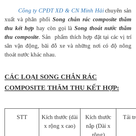
Công ty CPĐT XD & CN Minh Hải
chuyên sản
xuất và phân phối
Song chắn rác composite
thăm
thu
kết hợp
hay còn gọi là
Song thoát nước thăm
thu composite
. Sản phẩm thích hợp đặt tại các vị trí
sân vận động, bãi đỗ xe và những nơi có độ nông
thoát nước khác nhau.
CÁC LOẠI SONG CHẮN RÁC
COMPOSITE THĂM THU KẾT HỢP:
STT
Kích thước (dài
Kích thước
Tải t
x rộng x cao)
nắp (Dài x
rộng)