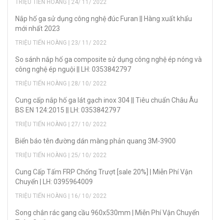
TRIỆU TIẾN HOÀNG | 24/ 11/ 2022
Nắp hố ga sử dụng công nghệ đúc Furan || Hàng xuất khẩu
mới nhất 2023
TRIỆU TIẾN HOÀNG | 23/ 11/ 2022
So sánh nắp hố ga composite sử dụng công nghệ ép nóng và
công nghệ ép nguội || LH: 0353842797
TRIỆU TIẾN HOÀNG | 28/ 10/ 2022
Cung cấp nắp hố ga lát gạch inox 304 || Tiêu chuẩn Châu Âu
BS EN 124:2015 || LH: 0353842797
TRIỆU TIẾN HOÀNG | 27/ 10/ 2022
Biển báo tên đường dán màng phản quang 3M-3900
TRIỆU TIẾN HOÀNG | 25/ 10/ 2022
Cung Cấp Tấm FRP Chống Trượt [sale 20%] | Miễn Phí Vận
Chuyển | LH: 0395964009
TRIỆU TIẾN HOÀNG | 16/ 10/ 2022
Song chắn rác gang cầu 960x530mm | Miễn Phí Vận Chuyển