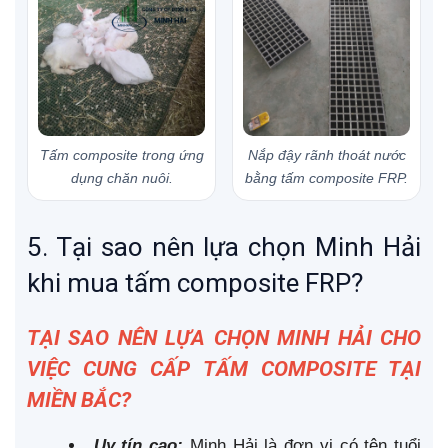
Tấm composite trong ứng
Nắp đậy rãnh thoát nước
dụng chăn nuôi.
bằng tấm composite FRP.
5. Tại sao nên lựa chọn Minh Hải
khi mua tấm composite FRP?
TẠI SAO NÊN LỰA CHỌN MINH HẢI CHO
VIỆC CUNG CẤP
TẤM COMPOSITE
TẠI
MIỀN BẮC?
Uy tín cao:
Minh Hải là đơn vị có tên tuổi