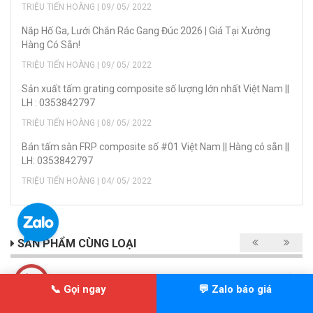
TRIỆU TIẾN HOÀNG | 09/ 05/ 2022
Nắp Hố Ga, Lưới Chắn Rác Gang Đúc 2026 | Giá Tại Xưởng
Hàng Có Sẵn!
TRIỆU TIẾN HOÀNG | 09/ 05/ 2022
Sản xuất tấm grating composite số lượng lớn nhất Việt Nam ||
LH : 0353842797
TRIỆU TIẾN HOÀNG | 08/ 05/ 2022
Bán tấm sàn FRP composite số #01 Việt Nam || Hàng có sẵn ||
LH: 0353842797
TRIỆU TIẾN HOÀNG | 04/ 05/ 2022
SẢN PHẨM CÙNG LOẠI
Sale
📞 Gọi ngay
💬 Zalo báo giá