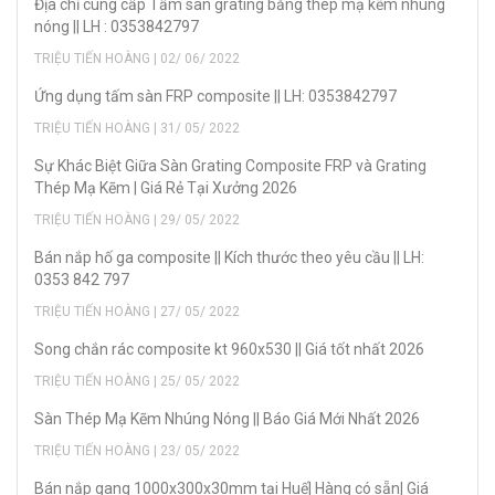
Địa chỉ cung cấp Tấm sàn grating bằng thép mạ kẽm nhúng
nóng || LH : 0353842797
TRIỆU TIẾN HOÀNG | 02/ 06/ 2022
Ứng dụng tấm sàn FRP composite || LH: 0353842797
TRIỆU TIẾN HOÀNG | 31/ 05/ 2022
Sự Khác Biệt Giữa Sàn Grating Composite FRP và Grating
Thép Mạ Kẽm | Giá Rẻ Tại Xưởng 2026
TRIỆU TIẾN HOÀNG | 29/ 05/ 2022
Bán nắp hố ga composite || Kích thước theo yêu cầu || LH:
0353 842 797
TRIỆU TIẾN HOÀNG | 27/ 05/ 2022
Song chắn rác composite kt 960x530 || Giá tốt nhất 2026
TRIỆU TIẾN HOÀNG | 25/ 05/ 2022
Sàn Thép Mạ Kẽm Nhúng Nóng || Báo Giá Mới Nhất 2026
TRIỆU TIẾN HOÀNG | 23/ 05/ 2022
Bán nắp gang 1000x300x30mm tại Huế| Hàng có sẵn| Giá