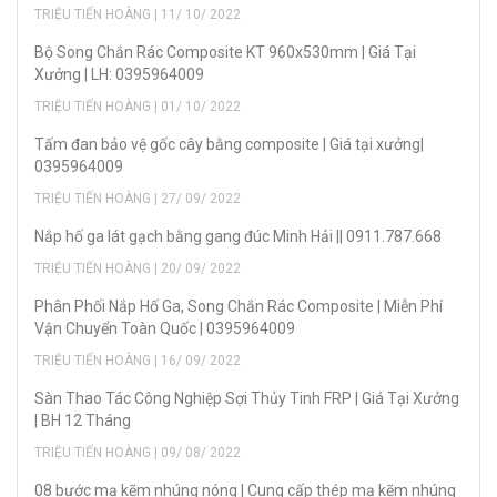
TRIỆU TIẾN HOÀNG | 11/ 10/ 2022
Bộ Song Chắn Rác Composite KT 960x530mm | Giá Tại
Xưởng | LH: 0395964009
TRIỆU TIẾN HOÀNG | 01/ 10/ 2022
Tấm đan bảo vệ gốc cây bằng composite | Giá tại xưởng|
0395964009
TRIỆU TIẾN HOÀNG | 27/ 09/ 2022
Nắp hố ga lát gạch bằng gang đúc Minh Hải || 0911.787.668
TRIỆU TIẾN HOÀNG | 20/ 09/ 2022
Phân Phối Nắp Hố Ga, Song Chắn Rác Composite | Miễn Phí
Vận Chuyển Toàn Quốc | 0395964009
TRIỆU TIẾN HOÀNG | 16/ 09/ 2022
Sàn Thao Tác Công Nghiệp Sợi Thủy Tinh FRP | Giá Tại Xưởng
| BH 12 Tháng
TRIỆU TIẾN HOÀNG | 09/ 08/ 2022
08 bước mạ kẽm nhúng nóng | Cung cấp thép mạ kẽm nhúng