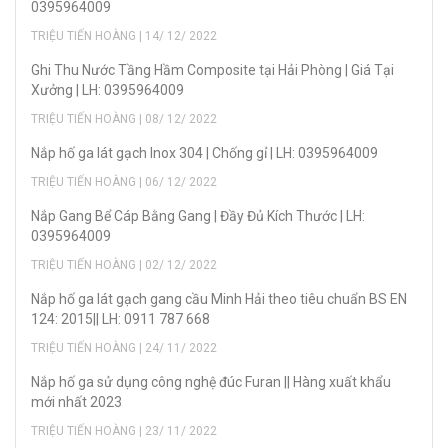
0395964009
TRIỆU TIẾN HOÀNG | 14/ 12/ 2022
Ghi Thu Nước Tầng Hầm Composite tại Hải Phòng | Giá Tại
Xưởng | LH: 0395964009
TRIỆU TIẾN HOÀNG | 08/ 12/ 2022
Nắp hố ga lát gạch Inox 304 | Chống gỉ | LH: 0395964009
TRIỆU TIẾN HOÀNG | 06/ 12/ 2022
Nắp Gang Bể Cáp Bằng Gang | Đầy Đủ Kích Thước | LH:
0395964009
TRIỆU TIẾN HOÀNG | 02/ 12/ 2022
Nắp hố ga lát gạch gang cầu Minh Hải theo tiêu chuẩn BS EN
124: 2015|| LH: 0911 787 668
TRIỆU TIẾN HOÀNG | 24/ 11/ 2022
Nắp hố ga sử dụng công nghệ đúc Furan || Hàng xuất khẩu
mới nhất 2023
TRIỆU TIẾN HOÀNG | 23/ 11/ 2022