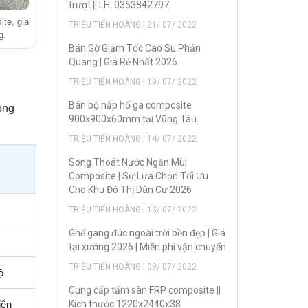
trượt || LH: 0353842797
te, gia
TRIỆU TIẾN HOÀNG | 21/ 07/ 2022
g.
Bán Gờ Giảm Tốc Cao Su Phản
Quang | Giá Rẻ Nhất 2026
TRIỆU TIẾN HOÀNG | 19/ 07/ 2022
Bán bộ nắp hố ga composite
rọng
900x900x60mm tại Vũng Tàu
TRIỆU TIẾN HOÀNG | 14/ 07/ 2022
Song Thoát Nước Ngăn Mùi
Composite | Sự Lựa Chọn Tối Ưu
Cho Khu Đô Thị Dân Cư 2026
TRIỆU TIẾN HOÀNG | 13/ 07/ 2022
Ghế gang đúc ngoài trời bền đẹp | Giá
tại xưởng 2026 | Miễn phí vận chuyển
TRIỆU TIẾN HOÀNG | 09/ 07/ 2022
ộ
Cung cấp tấm sàn FRP composite ||
Kích thước 1220x2440x38
iện