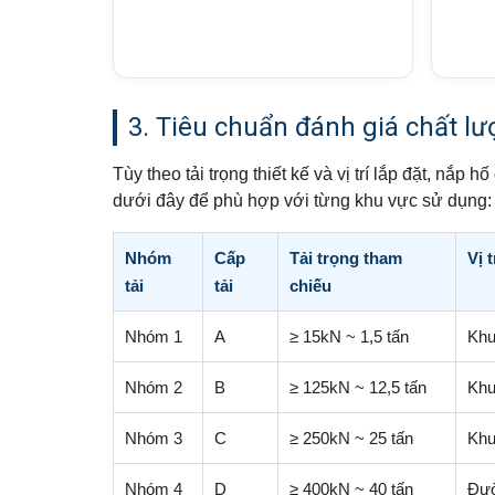
3. Tiêu chuẩn đánh giá chất l
Tùy theo tải trọng thiết kế và vị trí lắp đặt, nắp
dưới đây để phù hợp với từng khu vực sử dụng:
Nhóm
Cấp
Tải trọng tham
Vị 
tải
tải
chiếu
Nhóm 1
A
≥ 15kN ~ 1,5 tấn
Khu
Nhóm 2
B
≥ 125kN ~ 12,5 tấn
Khu
Nhóm 3
C
≥ 250kN ~ 25 tấn
Khu
Nhóm 4
D
≥ 400kN ~ 40 tấn
Đườ