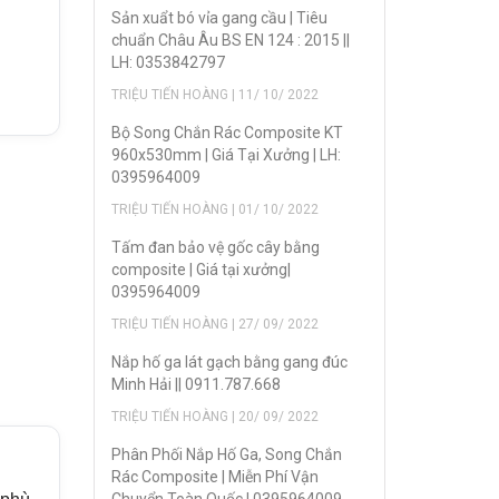
Sản xuẩt bó vỉa gang cầu | Tiêu
chuẩn Châu Âu BS EN 124 : 2015 ||
LH: 0353842797
TRIỆU TIẾN HOÀNG | 11/ 10/ 2022
Bộ Song Chắn Rác Composite KT
960x530mm | Giá Tại Xưởng | LH:
0395964009
TRIỆU TIẾN HOÀNG | 01/ 10/ 2022
Tấm đan bảo vệ gốc cây bằng
composite | Giá tại xưởng|
0395964009
TRIỆU TIẾN HOÀNG | 27/ 09/ 2022
Nắp hố ga lát gạch bằng gang đúc
Minh Hải || 0911.787.668
TRIỆU TIẾN HOÀNG | 20/ 09/ 2022
Phân Phối Nắp Hố Ga, Song Chắn
Rác Composite | Miễn Phí Vận