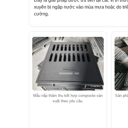
Đây là giải pháp được ưu tiên tại các vị trí th
xuyên bị ngập nước vào mùa mưa hoặc do tri
cường.
Mẫu nắp thăm thu kết hợp composite sản
Sản ph
xuất theo yêu cầu.