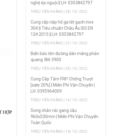
nghệ ép nguội || LH: 0353842797
TRIỆU TIẾN HOÀNG | 28/ 10/ 2022
Cung cấp nắp hố ga lát gạch inox
304 || Tiêu chuẩn Châu Âu BS EN
124:2015 || LH: 0353842797
TRIỆU TIẾN HOÀNG | 27/ 10/ 2022
Biển báo tên đường dán màng phản
quang 3M-3900
TRIỆU TIẾN HOÀNG | 25/ 10/ 2022
Cung Cấp Tấm FRP Chống Trượt
[sale 20%] | Miễn Phí Vận Chuyển |
LH: 0395964009
TRIỆU TIẾN HOÀNG | 16/ 10/ 2022
Song chắn rác gang cầu
960x530mm | Miễn Phí Vận Chuyển
Toàn Quốc
TRIỆU TIẾN HOÀNG | 14/ 10/ 2022