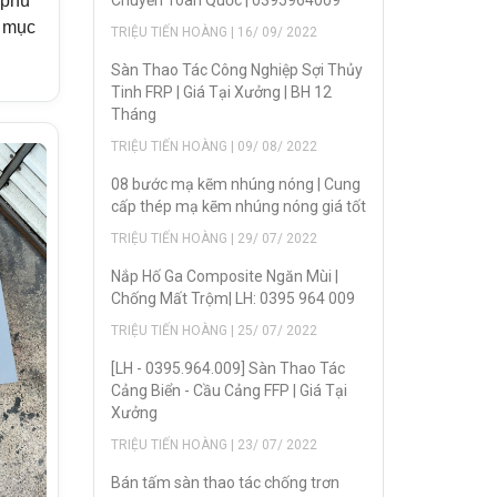
Chuyển Toàn Quốc | 0395964009
 phù
g mục
TRIỆU TIẾN HOÀNG | 16/ 09/ 2022
Sàn Thao Tác Công Nghiệp Sợi Thủy
Tinh FRP | Giá Tại Xưởng | BH 12
Tháng
TRIỆU TIẾN HOÀNG | 09/ 08/ 2022
08 bước mạ kẽm nhúng nóng | Cung
cấp thép mạ kẽm nhúng nóng giá tốt
TRIỆU TIẾN HOÀNG | 29/ 07/ 2022
Nắp Hố Ga Composite Ngăn Mùi |
Chống Mất Trộm| LH: 0395 964 009
TRIỆU TIẾN HOÀNG | 25/ 07/ 2022
[LH - 0395.964.009] Sàn Thao Tác
Cảng Biển - Cầu Cảng FFP | Giá Tại
Xưởng
TRIỆU TIẾN HOÀNG | 23/ 07/ 2022
Bán tấm sàn thao tác chống trơn