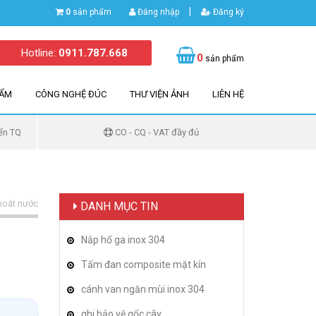
|
0
sản phẩm
Đăng nhập
Đăng ký
Hotline:
0911.787.668
0
sản phẩm
HẨM
CÔNG NGHỆ ĐÚC
THƯ VIỆN ẢNH
LIÊN HỆ
ển TQ
CO - CQ - VAT đầy đủ
thoát nước
DANH MỤC TIN
Nắp hố ga inox 304
Tấm đan composite mặt kín
cánh van ngăn mùi inox 304
ghi bảo vệ gốc cây