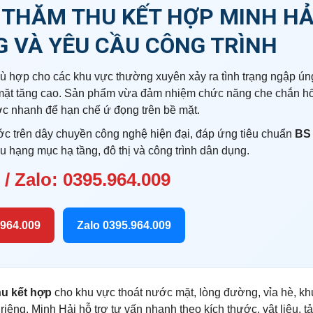
 THĂM THU KẾT HỢP MINH HẢ
G VÀ YÊU CẦU CÔNG TRÌNH
hù hợp cho các khu vực thường xuyên xảy ra tình trạng ngập ún
mặt tăng cao. Sản phẩm vừa đảm nhiệm chức năng che chắn hố
ớc nhanh để hạn chế ứ đọng trên bề mặt.
c trên dây chuyền công nghệ hiện đại, đáp ứng tiêu chuẩn
BS
u hạng mục hạ tầng, đô thị và công trình dân dụng.
 / Zalo: 0395.964.009
.964.009
Zalo 0395.964.009
hu kết hợp
cho khu vực thoát nước mặt, lòng đường, vỉa hè, khu
iêng, Minh Hải hỗ trợ tư vấn nhanh theo kích thước, vật liệu, tả