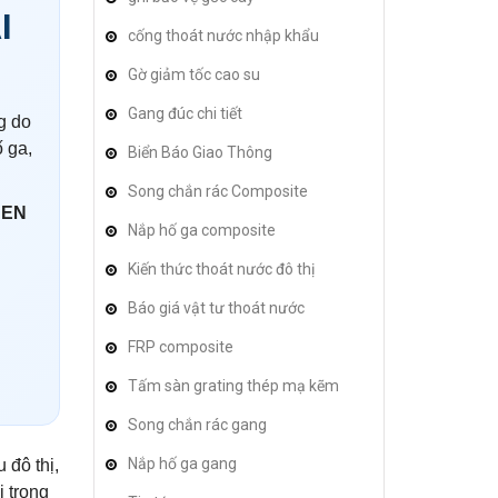
I
cống thoát nước nhập khẩu
Gờ giảm tốc cao su
Gang đúc chi tiết
g do
 ga,
Biển Báo Giao Thông
Song chắn rác Composite
 EN
Nắp hố ga composite
Kiến thức thoát nước đô thị
Báo giá vật tư thoát nước
FRP composite
Tấm sàn grating thép mạ kẽm
Song chắn rác gang
Nắp hố ga gang
 đô thị,
i trọng