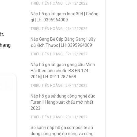
TRIỆU TIẾN HOÀNG | 08/ 12/ 2022
Nắp hố ga lát gạch Inox 304 | Chống
gỉ | LH: 0395964009
TRIỆU TIẾN HOÀNG | 06/ 12/ 2022
t.
Nắp Gang Bể Cáp Bằng Gang | Đầy
 hạng
Đủ Kích Thước | LH: 0395964009
TRIỆU TIẾN HOÀNG | 02/ 12/ 2022
Nắp hố ga lát gạch gang cầu Minh
Hải theo tiêu chuẩn BS EN 124:
2015|| LH: 0911 787 668
TRIỆU TIẾN HOÀNG | 24/ 11/ 2022
Nắp hố ga sử dụng công nghệ đúc
Furan || Hàng xuất khẩu mới nhất
2023
TRIỆU TIẾN HOÀNG | 23/ 11/ 2022
So sánh nắp hố ga composite sử
dụng công nghệ ép nóng và công