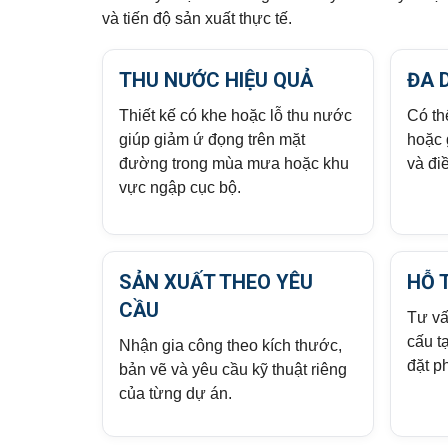
và tiến độ sản xuất thực tế.
THU NƯỚC HIỆU QUẢ
ĐA 
Thiết kế có khe hoặc lỗ thu nước
Có th
giúp giảm ứ đọng trên mặt
hoặc 
đường trong mùa mưa hoặc khu
và điề
vực ngập cục bộ.
SẢN XUẤT THEO YÊU
HỖ 
CẦU
Tư vấn
cấu t
Nhận gia công theo kích thước,
đặt p
bản vẽ và yêu cầu kỹ thuật riêng
của từng dự án.