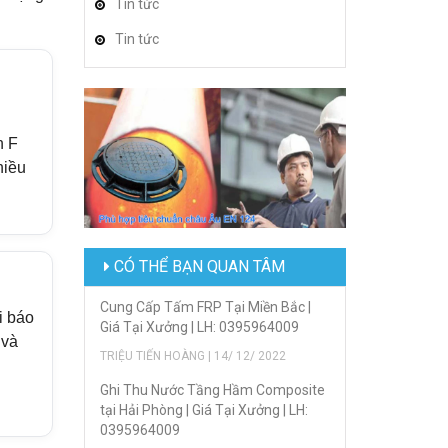
Tin tức
Tin tức
n F
hiều
CÓ THỂ BẠN QUAN TÂM
Cung Cấp Tấm FRP Tại Miền Bắc |
i báo
Giá Tại Xưởng | LH: 0395964009
 và
TRIỆU TIẾN HOÀNG | 14/ 12/ 2022
Ghi Thu Nước Tầng Hầm Composite
tại Hải Phòng | Giá Tại Xưởng | LH:
0395964009