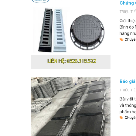
Chứng 
TRIỆU TI
Giới thi
Bình do 
hàng nha
Chuyê
Báo giá
TRIỆU TI
Bài viết
và thông
phẩm hạ 
Chuyê