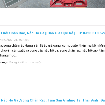
 Lưới Chắn Rác, Nắp Hố Ga || Báo Giá Cực Rẻ || LH: 0326.518.52
ẾN HOÀNG | 21/ 07/ 2021
a, song chắn rác Hưng Yên | Báo giá gang, composite, thép mạ kẽm Min
 chuyên sản xuất và cung cấp nắp hố ga, song chắn rác, nắp bể cáp, tấm
 hạng mục...
n mục:
Báo giá vật tư thoát nước
 Nắp Hố Ga ,Song Chắn Rác, Tấm Sàn Grating Tại Thái Bình | Đầ