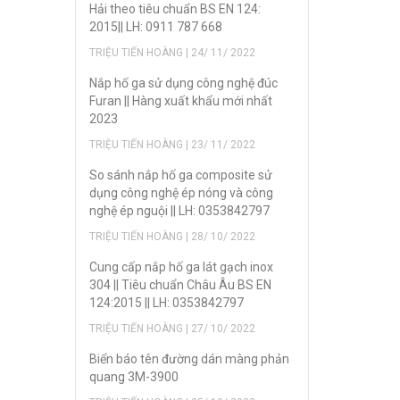
Hải theo tiêu chuẩn BS EN 124:
2015|| LH: 0911 787 668
TRIỆU TIẾN HOÀNG | 24/ 11/ 2022
Nắp hố ga sử dụng công nghệ đúc
Furan || Hàng xuất khẩu mới nhất
2023
TRIỆU TIẾN HOÀNG | 23/ 11/ 2022
So sánh nắp hố ga composite sử
dụng công nghệ ép nóng và công
nghệ ép nguội || LH: 0353842797
TRIỆU TIẾN HOÀNG | 28/ 10/ 2022
Cung cấp nắp hố ga lát gạch inox
304 || Tiêu chuẩn Châu Âu BS EN
124:2015 || LH: 0353842797
TRIỆU TIẾN HOÀNG | 27/ 10/ 2022
Biển báo tên đường dán màng phản
quang 3M-3900