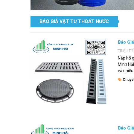
BÁO GIÁ VẬT TƯ THOÁT NƯỚC
Báo Giá
TRIỆU TI
Nắp hố g
Minh Hải
và nhiều
Chuyê
Báo Giá