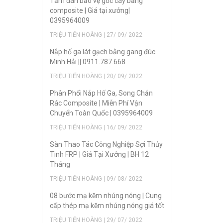
Tấm đan bảo vệ gốc cây bằng
composite | Giá tại xưởng|
0395964009
TRIỆU TIẾN HOÀNG | 27/ 09/ 2022
Nắp hố ga lát gạch bằng gang đúc
Minh Hải || 0911.787.668
TRIỆU TIẾN HOÀNG | 20/ 09/ 2022
Phân Phối Nắp Hố Ga, Song Chắn
Rác Composite | Miễn Phí Vận
Chuyển Toàn Quốc | 0395964009
TRIỆU TIẾN HOÀNG | 16/ 09/ 2022
Sàn Thao Tác Công Nghiệp Sợi Thủy
Tinh FRP | Giá Tại Xưởng | BH 12
Tháng
TRIỆU TIẾN HOÀNG | 09/ 08/ 2022
08 bước mạ kẽm nhúng nóng | Cung
cấp thép mạ kẽm nhúng nóng giá tốt
TRIỆU TIẾN HOÀNG | 29/ 07/ 2022