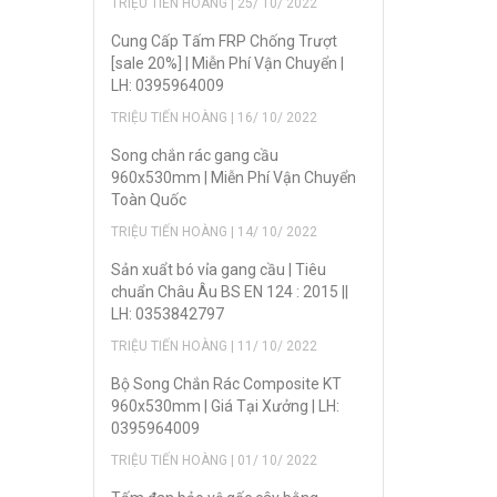
TRIỆU TIẾN HOÀNG | 25/ 10/ 2022
Cung Cấp Tấm FRP Chống Trượt
[sale 20%] | Miễn Phí Vận Chuyển |
LH: 0395964009
TRIỆU TIẾN HOÀNG | 16/ 10/ 2022
Song chắn rác gang cầu
960x530mm | Miễn Phí Vận Chuyển
Toàn Quốc
TRIỆU TIẾN HOÀNG | 14/ 10/ 2022
Sản xuẩt bó vỉa gang cầu | Tiêu
chuẩn Châu Âu BS EN 124 : 2015 ||
LH: 0353842797
TRIỆU TIẾN HOÀNG | 11/ 10/ 2022
Bộ Song Chắn Rác Composite KT
960x530mm | Giá Tại Xưởng | LH:
0395964009
TRIỆU TIẾN HOÀNG | 01/ 10/ 2022