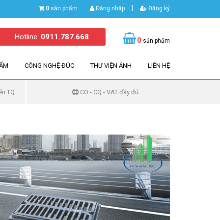
|
0
sản phẩm
Đăng nhập
Đăng ký
Hotline:
0911.787.668
0
sản phẩm
HẨM
CÔNG NGHỆ ĐÚC
THƯ VIỆN ẢNH
LIÊN HỆ
ển TQ
CO - CQ - VAT đầy đủ