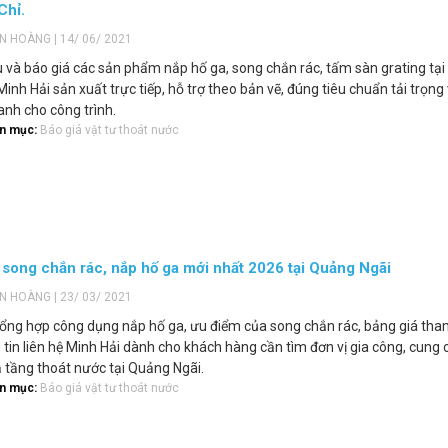
Chỉ.
ẾN HOÀNG | 14/ 06/ 2021
ệu và báo giá các sản phẩm nắp hố ga, song chắn rác, tấm sàn grating tại
Minh Hải sản xuất trực tiếp, hỗ trợ theo bản vẽ, đúng tiêu chuẩn tải trọng
nh cho công trình.
n mục:
Báo giá vật tư thoát nước
 song chắn rác, nắp hố ga mới nhất 2026 tại Quảng Ngãi
ẾN HOÀNG | 23/ 03/ 2021
 tổng hợp công dụng nắp hố ga, ưu điểm của song chắn rác, bảng giá th
 tin liên hệ Minh Hải dành cho khách hàng cần tìm đơn vị gia công, cung
tầng thoát nước tại Quảng Ngãi.
n mục:
Báo giá vật tư thoát nước