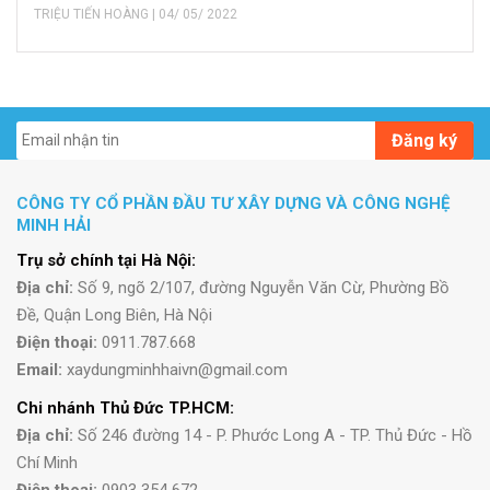
TRIỆU TIẾN HOÀNG | 04/ 05/ 2022
Đăng ký
CÔNG TY CỔ PHẦN ĐẦU TƯ XÂY DỰNG VÀ CÔNG NGHỆ
MINH HẢI
Trụ sở chính tại Hà Nội:
Địa chỉ:
Số 9, ngõ 2/107, đường Nguyễn Văn Cừ, Phường Bồ
Đề, Quận Long Biên, Hà Nội
Điện thoại:
0911.787.668
Email:
xaydungminhhaivn@gmail.com
Chi nhánh Thủ Đức TP.HCM:
Địa chỉ:
Số 246 đường 14 - P. Phước Long A - TP. Thủ Đức - Hồ
Chí Minh
Điện thoại:
0903 354 672