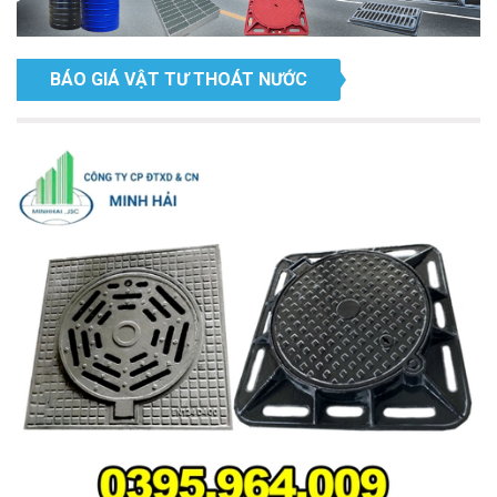
BÁO GIÁ VẬT TƯ THOÁT NƯỚC