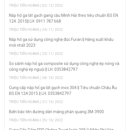
TRIỆU TIẾN HOÀNG | 02/ 12/ 2022
Nắp hố ga lát gạch gang cầu Minh Hải theo tiêu chuẩn BS EN
124: 2015|| LH: 0911 787 668
TRIỆU TIẾN HOÀNG | 24/ 11/ 2022
Nắp hố ga sử dụng công nghệ đúc Furan || Hàng xuất khẩu
mới nhất 2023
TRIỆU TIẾN HOÀNG | 23/ 11/ 2022
So sánh nắp hố ga composite sử dụng công nghệ ép nóng và
công nghệ ép nguội || LH: 0353842797
TRIỆU TIẾN HOÀNG | 28/ 10/ 2022
Cung cấp nắp hố ga lát gạch inox 304 || Tiêu chuẩn Châu Âu
BS EN 124:2015 || LH: 0353842797
TRIỆU TIẾN HOÀNG | 27/ 10/ 2022
Biển báo tên đường dán màng phản quang 3M-3900
TRIỆU TIẾN HOÀNG | 25/ 10/ 2022
Cung Cấp Tấm FRP Chống Trượt [sale 20%] | Miễn Phí Vận