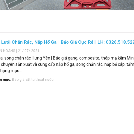
 Lưới Chắn Rác, Nắp Hố Ga || Báo Giá Cực Rẻ || LH: 0326.518.52
ẾN HOÀNG | 21/ 07/ 2021
a, song chắn rác Hưng Yên | Báo giá gang, composite, thép mạ kẽm Min
 chuyên sản xuất và cung cấp nắp hố ga, song chắn rác, nắp bể cáp, tấm
 hạng mục...
n mục:
Báo giá vật tư thoát nước