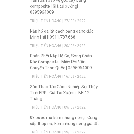
Tấm đan bảo vệ gốc cây bằng
composite | Giá tại xưởng|
0395964009
TRIỆU TIẾN HOÀNG | 27/ 09/ 2022
Nắp hố ga lát gạch bằng gang đúc
Minh Hải || 0911.787.668
TRIỆU TIẾN HOÀNG | 20/ 09/ 2022
Phân Phối Nắp Hố Ga, Song Chắn
Rác Composite | Miễn Phí Vận
Chuyển Toàn Quốc | 0395964009
TRIỆU TIẾN HOÀNG | 16/ 09/ 2022
Sàn Thao Tác Công Nghiệp Sợi Thủy
Tinh FRP | Giá Tại Xưởng | BH 12
Tháng
TRIỆU TIẾN HOÀNG | 09/ 08/ 2022
08 bước mạ kẽm nhúng nóng | Cung
cấp thép mạ kẽm nhúng nóng giá tốt
TRIỆU TIẾN HOÀNG | 29/ 07/ 2022