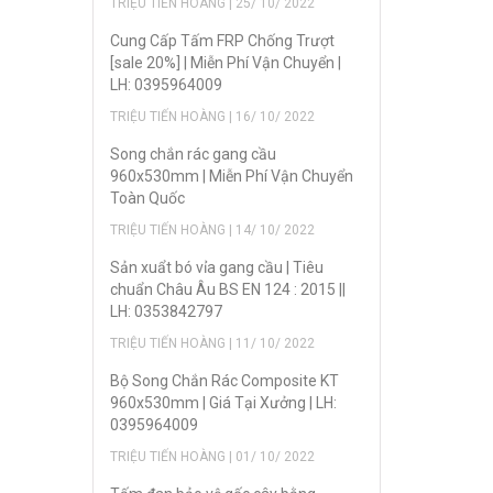
TRIỆU TIẾN HOÀNG | 25/ 10/ 2022
Cung Cấp Tấm FRP Chống Trượt
[sale 20%] | Miễn Phí Vận Chuyển |
LH: 0395964009
TRIỆU TIẾN HOÀNG | 16/ 10/ 2022
Song chắn rác gang cầu
960x530mm | Miễn Phí Vận Chuyển
Toàn Quốc
TRIỆU TIẾN HOÀNG | 14/ 10/ 2022
Sản xuẩt bó vỉa gang cầu | Tiêu
chuẩn Châu Âu BS EN 124 : 2015 ||
LH: 0353842797
TRIỆU TIẾN HOÀNG | 11/ 10/ 2022
Bộ Song Chắn Rác Composite KT
960x530mm | Giá Tại Xưởng | LH:
0395964009
TRIỆU TIẾN HOÀNG | 01/ 10/ 2022