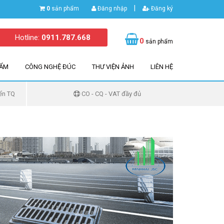
|
0
sản phẩm
Đăng nhập
Đăng ký
Hotline:
0911.787.668
0
sản phẩm
HẨM
CÔNG NGHỆ ĐÚC
THƯ VIỆN ẢNH
LIÊN HỆ
ển TQ
CO - CQ - VAT đầy đủ