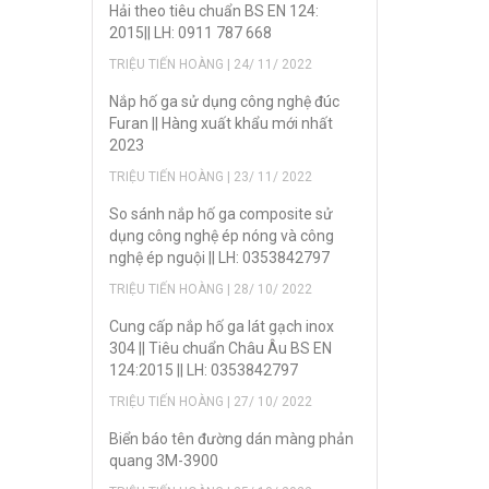
Hải theo tiêu chuẩn BS EN 124:
2015|| LH: 0911 787 668
TRIỆU TIẾN HOÀNG | 24/ 11/ 2022
Nắp hố ga sử dụng công nghệ đúc
Furan || Hàng xuất khẩu mới nhất
2023
TRIỆU TIẾN HOÀNG | 23/ 11/ 2022
So sánh nắp hố ga composite sử
dụng công nghệ ép nóng và công
nghệ ép nguội || LH: 0353842797
TRIỆU TIẾN HOÀNG | 28/ 10/ 2022
Cung cấp nắp hố ga lát gạch inox
304 || Tiêu chuẩn Châu Âu BS EN
124:2015 || LH: 0353842797
TRIỆU TIẾN HOÀNG | 27/ 10/ 2022
Biển báo tên đường dán màng phản
quang 3M-3900