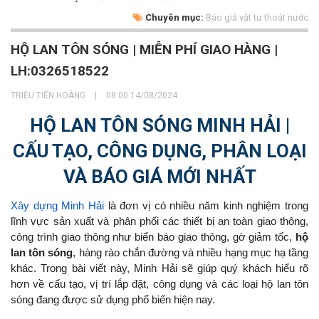
Chuyên mục:
Báo giá vật tư thoát nước
HỘ LAN TÔN SÓNG | MIỄN PHÍ GIAO HÀNG |
LH:0326518522
TRIỆU TIẾN HOÀNG
|
08:00 14/08/2024
HỘ LAN TÔN SÓNG MINH HẢI |
CẤU TẠO, CÔNG DỤNG, PHÂN LOẠI
VÀ BÁO GIÁ MỚI NHẤT
Xây dựng Minh Hải
là đơn vị có nhiều năm kinh nghiệm trong
lĩnh vực sản xuất và phân phối các thiết bị an toàn giao thông,
công trình giao thông như biển báo giao thông, gờ giảm tốc,
hộ
lan tôn sóng
, hàng rào chắn đường và nhiều hạng mục hạ tầng
khác. Trong bài viết này, Minh Hải sẽ giúp quý khách hiểu rõ
hơn về cấu tạo, vị trí lắp đặt, công dụng và các loại hộ lan tôn
sóng đang được sử dụng phổ biến hiện nay.