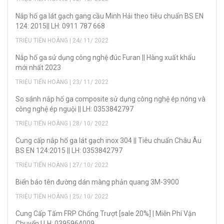
Nắp hố ga lát gạch gang cầu Minh Hải theo tiêu chuẩn BS EN
124: 2015|| LH: 0911 787 668
TRIỆU TIẾN HOÀNG | 24/ 11/ 2022
Nắp hố ga sử dụng công nghệ đúc Furan || Hàng xuất khẩu
mới nhất 2023
TRIỆU TIẾN HOÀNG | 23/ 11/ 2022
So sánh nắp hố ga composite sử dụng công nghệ ép nóng và
công nghệ ép nguội || LH: 0353842797
TRIỆU TIẾN HOÀNG | 28/ 10/ 2022
Cung cấp nắp hố ga lát gạch inox 304 || Tiêu chuẩn Châu Âu
BS EN 124:2015 || LH: 0353842797
TRIỆU TIẾN HOÀNG | 27/ 10/ 2022
Biển báo tên đường dán màng phản quang 3M-3900
TRIỆU TIẾN HOÀNG | 25/ 10/ 2022
Cung Cấp Tấm FRP Chống Trượt [sale 20%] | Miễn Phí Vận
Chuyển | LH: 0395964009