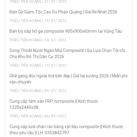
TRIỆU TIẾN HOÀNG | 21/ 07/ 2022
Bán Gờ Giảm Tốc Cao Su Phản Quang | Giá Rẻ Nhất 2026
TRIỆU TIẾN HOÀNG | 19/ 07/ 2022
Bán bộ nắp hố ga composite 900x900x60mm tại Vũng Tàu
TRIỆU TIẾN HOÀNG | 14/ 07/ 2022
Song Thoát Nước Ngăn Mùi Composite | Sự Lựa Chọn Tối Ưu
Cho Khu Đô Thị Dân Cư 2026
TRIỆU TIẾN HOÀNG | 13/ 07/ 2022
Ghế gang đúc ngoài trời bền đẹp | Giá tại xưởng 2026 | Miễn phí
vận chuyển
TRIỆU TIẾN HOÀNG | 09/ 07/ 2022
Cung cấp tấm sàn FRP composite || Kích thước
1220x2440x38
TRIỆU TIẾN HOÀNG | 06/ 07/ 2022
Cung cấp lưới chắn rác bằng vật liệu composite || Kích thước
theo yêu cầu || LH: 0353842797