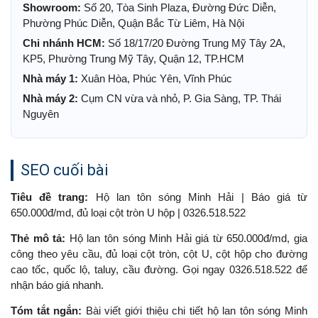
Showroom:
Số 20, Tòa Sinh Plaza, Đường Đức Diễn,
Phường Phúc Diễn, Quận Bắc Từ Liêm, Hà Nội
Chi nhánh HCM:
Số 18/17/20 Đường Trung Mỹ Tây 2A,
KP5, Phường Trung Mỹ Tây, Quận 12, TP.HCM
Nhà máy 1:
Xuân Hòa, Phúc Yên, Vĩnh Phúc
Nhà máy 2:
Cụm CN vừa và nhỏ, P. Gia Sàng, TP. Thái
Nguyên
SEO cuối bài
Tiêu đề trang:
Hộ lan tôn sóng Minh Hải | Báo giá từ
650.000đ/md, đủ loại cột tròn U hộp | 0326.518.522
Thẻ mô tả:
Hộ lan tôn sóng Minh Hải giá từ 650.000đ/md, gia
công theo yêu cầu, đủ loại cột tròn, cột U, cột hộp cho đường
cao tốc, quốc lộ, taluy, cầu đường. Gọi ngay 0326.518.522 để
nhận báo giá nhanh.
Tóm tắt ngắn:
Bài viết giới thiệu chi tiết hộ lan tôn sóng Minh