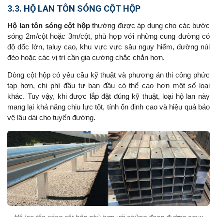
3.3. HỘ LAN TÔN SÓNG CỘT HỘP
Hộ lan tôn sóng cột hộp
thường được áp dụng cho các bước
sóng 2m/cột hoặc 3m/cột, phù hợp với những cung đường có
độ dốc lớn, taluy cao, khu vực vực sâu nguy hiểm, đường núi
đèo hoặc các vị trí cần gia cường chắc chắn hơn.
Dòng cột hộp có yêu cầu kỹ thuật và phương án thi công phức
tạp hơn, chi phí đầu tư ban đầu có thể cao hơn một số loại
khác. Tuy vậy, khi được lắp đặt đúng kỹ thuật, loại hộ lan này
mang lại khả năng chịu lực tốt, tính ổn định cao và hiệu quả bảo
vệ lâu dài cho tuyến đường.
Hộ lan tôn sóng cột hộp phù hợp với những đoạn đường nguy