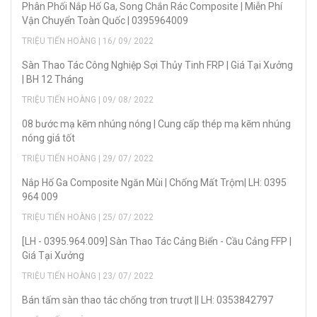
Phân Phối Nắp Hố Ga, Song Chắn Rác Composite | Miễn Phí
Vận Chuyển Toàn Quốc | 0395964009
TRIỆU TIẾN HOÀNG | 16/ 09/ 2022
Sàn Thao Tác Công Nghiệp Sợi Thủy Tinh FRP | Giá Tại Xưởng
| BH 12 Tháng
TRIỆU TIẾN HOÀNG | 09/ 08/ 2022
08 bước mạ kẽm nhúng nóng | Cung cấp thép mạ kẽm nhúng
nóng giá tốt
TRIỆU TIẾN HOÀNG | 29/ 07/ 2022
Nắp Hố Ga Composite Ngăn Mùi | Chống Mất Trộm| LH: 0395
964 009
TRIỆU TIẾN HOÀNG | 25/ 07/ 2022
[LH - 0395.964.009] Sàn Thao Tác Cảng Biển - Cầu Cảng FFP |
Giá Tại Xưởng
TRIỆU TIẾN HOÀNG | 23/ 07/ 2022
Bán tấm sàn thao tác chống trơn trượt || LH: 0353842797