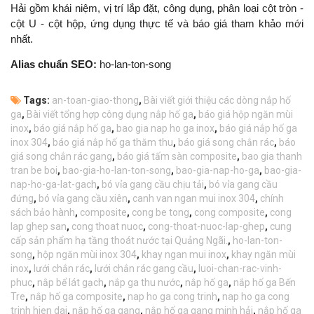
Hải gồm khái niệm, vị trí lắp đặt, công dụng, phân loại cột tròn -
cột U - cột hộp, ứng dụng thực tế và báo giá tham khảo mới
nhất.
Alias chuẩn SEO:
ho-lan-ton-song
Tags:
an-toan-giao-thong
,
Bài viết giới thiệu các dòng nắp hố
ga
,
Bài viết tổng hợp công dụng nắp hố ga
,
báo giá hộp ngăn mùi
inox
,
báo giá nắp hố ga
,
bao gia nap ho ga inox
,
báo giá nắp hố ga
inox 304
,
báo giá nắp hố ga thăm thu
,
báo giá song chắn rác
,
báo
giá song chắn rác gang
,
báo giá tấm sàn composite
,
bao gia thanh
tran be boi
,
bao-gia-ho-lan-ton-song
,
bao-gia-nap-ho-ga
,
bao-gia-
nap-ho-ga-lat-gach
,
bó vỉa gang cầu chịu tải
,
bó vỉa gang cầu
đứng
,
bó vỉa gang cầu xiên
,
canh van ngan mui inox 304
,
chính
sách bảo hành
,
composite
,
cong be tong
,
cong composite
,
cong
lap ghep san
,
cong thoat nuoc
,
cong-thoat-nuoc-lap-ghep
,
cung
cấp sản phẩm hạ tầng thoát nước tại Quảng Ngãi.
,
ho-lan-ton-
song
,
hộp ngăn mùi inox 304
,
khay ngan mui inox
,
khay ngăn mùi
inox
,
lưới chắn rác
,
lưới chắn rác gang cầu
,
luoi-chan-rac-vinh-
phuc
,
nắp bể lát gạch
,
nắp ga thu nước
,
nắp hố ga
,
nắp hố ga Bến
Tre
,
nắp hố ga composite
,
nap ho ga cong trinh
,
nap ho ga cong
trinh hien dai
,
nắp hố ga gang
,
nắp hố ga gang minh hải
,
nắp hố ga