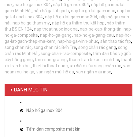
inox
,
nap ho ga inox 304
,
nắp hố ga inox 304
,
nắp hố ga inox lát
gạch Minh Hải
,
nắp hố ga lát gạch
,
nap ho ga lat gach inox
,
nap ho
ga lat gach inox 304
,
nắp hố ga lát gạch inox 304
,
nắp hố ga minh
hải
,
nap ho ga tham my
,
nắp hố ga thăm thu kết hợp
,
nắp thăm
thu BS EN 124
,
nap thoat nuoc inox na
,
nap-be-cap-thong-tin
,
nap-
ho-ga-composite
,
nap-ho-ga-gang
,
nap-ho-ga-gang-cau
,
nap-ho-
ga-lat-gach-thep-ma-kem
,
nap-ho-ga-vinh-phuc
,
sàn thao tác frp
,
song chắn rác
,
song chắn rác Bến Tre
,
song chắn rác gang
,
song
chắn rác Minh Hải
,
song-chan-rac-composite
,
tấm đan bảo vệ gốc
cây bằng gang
,
tam-san-grating
,
thanh tran be boi minh hai
,
thanh
xa tran ho boi
,
thiet bi thoat nuoc
,
ưu điểm của song chắn rác
,
van
ngan mui ho ga
,
van ngăn mùi hố ga
,
van ngăn mùi inox
,
DANH MỤC TIN
Nắp hố ga inox 304
Tấm đan composite mặt kín