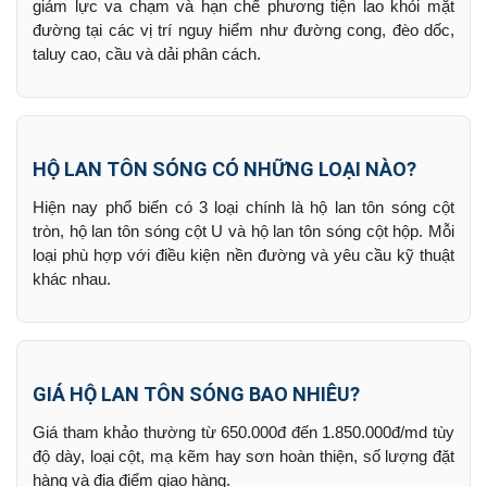
giảm lực va chạm và hạn chế phương tiện lao khỏi mặt
đường tại các vị trí nguy hiểm như đường cong, đèo dốc,
taluy cao, cầu và dải phân cách.
HỘ LAN TÔN SÓNG CÓ NHỮNG LOẠI NÀO?
Hiện nay phổ biến có 3 loại chính là hộ lan tôn sóng cột
tròn, hộ lan tôn sóng cột U và hộ lan tôn sóng cột hộp. Mỗi
loại phù hợp với điều kiện nền đường và yêu cầu kỹ thuật
khác nhau.
GIÁ HỘ LAN TÔN SÓNG BAO NHIÊU?
Giá tham khảo thường từ 650.000đ đến 1.850.000đ/md tùy
độ dày, loại cột, mạ kẽm hay sơn hoàn thiện, số lượng đặt
hàng và địa điểm giao hàng.