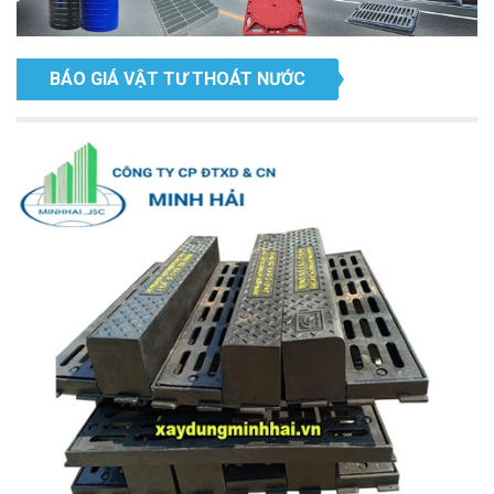
BÁO GIÁ VẬT TƯ THOÁT NƯỚC