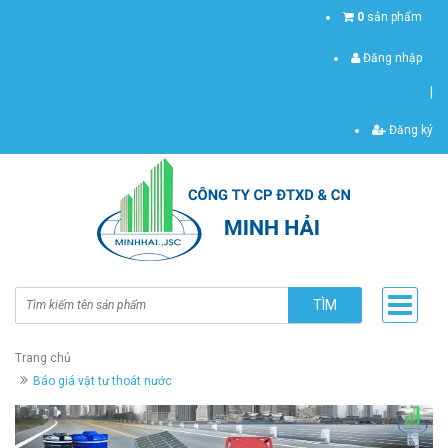
0
sản phẩm
Đăng nhập
|
Đăng ký
TÌM
Trang chủ
Báo giá vật tư thoát nước