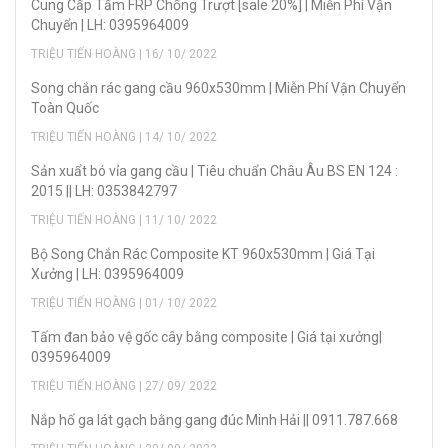
Cung Cấp Tấm FRP Chống Trượt [sale 20%] | Miễn Phí Vận
Chuyển | LH: 0395964009
TRIỆU TIẾN HOÀNG | 16/ 10/ 2022
Song chắn rác gang cầu 960x530mm | Miễn Phí Vận Chuyển
Toàn Quốc
TRIỆU TIẾN HOÀNG | 14/ 10/ 2022
Sản xuẩt bó vỉa gang cầu | Tiêu chuẩn Châu Âu BS EN 124 :
2015 || LH: 0353842797
TRIỆU TIẾN HOÀNG | 11/ 10/ 2022
Bộ Song Chắn Rác Composite KT 960x530mm | Giá Tại
Xưởng | LH: 0395964009
TRIỆU TIẾN HOÀNG | 01/ 10/ 2022
Tấm đan bảo vệ gốc cây bằng composite | Giá tại xưởng|
0395964009
TRIỆU TIẾN HOÀNG | 27/ 09/ 2022
Nắp hố ga lát gạch bằng gang đúc Minh Hải || 0911.787.668