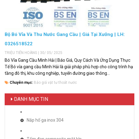
Bộ Bó Vỉa Và Thu Nước Gang Cầu || Giá Tại Xưởng || LH:
0326518522
TRIỆU TIẾN HOÀNG | 30/ 05/ 2025
Bó Vỉa Gang Cầu Minh Hải | Báo Giá, Quy Cách Và Ứng Dụng Thực
Tế Bó vỉa gang cầu Minh Hải là giải pháp phù hợp cho công trình hạ
tầng đô thị, khu công nghiệp, tuyến đường giao thông...
Chuyên mục:
Báo giá vật tư thoát nước
DANH MỤC TIN
Nắp hố ga inox 304
Tấm đan composite mặt kín