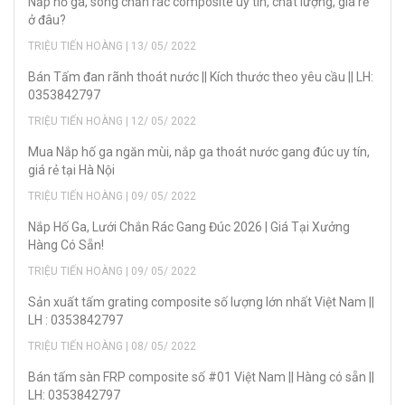
Nắp hố ga, song chắn rác composite uy tín, chất lượng, giá rẻ
ở đâu?
TRIỆU TIẾN HOÀNG | 13/ 05/ 2022
Bán Tấm đan rãnh thoát nước || Kích thước theo yêu cầu || LH:
0353842797
TRIỆU TIẾN HOÀNG | 12/ 05/ 2022
Mua Nắp hố ga ngăn mùi, nắp ga thoát nước gang đúc uy tín,
giá rẻ tại Hà Nội
TRIỆU TIẾN HOÀNG | 09/ 05/ 2022
Nắp Hố Ga, Lưới Chắn Rác Gang Đúc 2026 | Giá Tại Xưởng
Hàng Có Sẵn!
TRIỆU TIẾN HOÀNG | 09/ 05/ 2022
Sản xuất tấm grating composite số lượng lớn nhất Việt Nam ||
LH : 0353842797
TRIỆU TIẾN HOÀNG | 08/ 05/ 2022
Bán tấm sàn FRP composite số #01 Việt Nam || Hàng có sẵn ||
LH: 0353842797