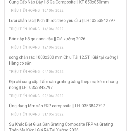
Cung Cấp Nắp Đậy Hố Ga Composite || KT 850x850mm
TRIỆU TIẾN HOÀNG | 16/ 06/ 2022
Lưới chắn rác || Kích thước theo yêu cầu || LH : 0353842797
TRIỆU TIẾN HOÀNG | 14/ 06/ 2022
Bán nắp hố ga gang cầu || Giá xưởng 2026
TRIỆU TIẾN HOÀNG | 12/ 06/ 2022
song chắn rác 1000x300 mm Chịu Tải 12,5T | Giá tại xưởng |
Hàng có sẵn
TRIỆU TIẾN HOÀNG | 04/ 06/ 2022
Địa chỉ cung cấp Tấm sàn grating bằng thép mạ kẽm nhúng
nóng || LH : 0353842797
TRIỆU TIẾN HOÀNG | 02/ 06/ 2022
Ứng dụng tấm sàn FRP composite || LH: 0353842797
TRIỆU TIẾN HOÀNG | 31/ 05/ 2022
Sự Khác Biệt Giữa Sàn Grating Composite FRP và Grating
Thép Mạ Kẽm | Giá Rẻ Tại Xưởng 2026