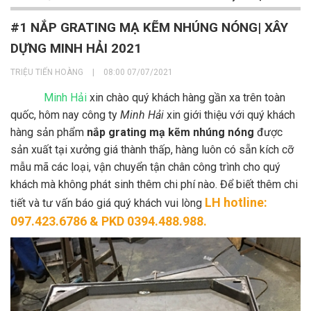
#1 NẮP GRATING MẠ KẼM NHÚNG NÓNG| XÂY
DỰNG MINH HẢI 2021
TRIỆU TIẾN HOÀNG
|
08:00 07/07/2021
Minh Hải
xin chào quý khách hàng gần xa trên toàn
quốc, hôm nay công ty
Minh Hải
xin giới thiệu với quý khách
hàng sản phẩm
nắp grating mạ kẽm nhúng nóng
được
sản xuất tại xưởng giá thành thấp, hàng luôn có sẵn kích cỡ
mẫu mã các loại, vận chuyển tận chân công trình cho quý
khách mà không phát sinh thêm chi phí nào. Để biết thêm chi
LH hotline:
tiết và tư vấn báo giá quý khách vui lòng
097.423.6786 & PKD 0394.488.988.