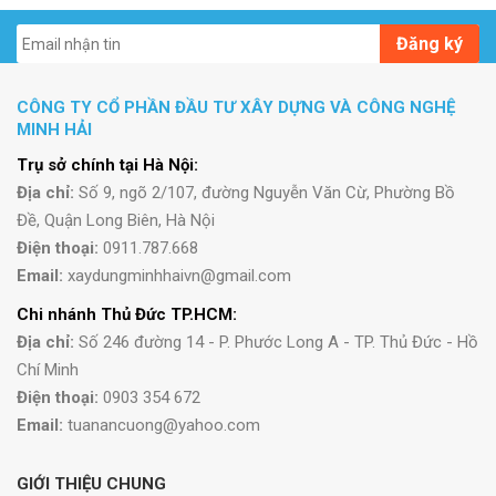
Đăng ký
CÔNG TY CỔ PHẦN ĐẦU TƯ XÂY DỰNG VÀ CÔNG NGHỆ
MINH HẢI
Trụ sở chính tại Hà Nội:
Địa chỉ:
Số 9, ngõ 2/107, đường Nguyễn Văn Cừ, Phường Bồ
Đề, Quận Long Biên, Hà Nội
Điện thoại:
0911.787.668
Email:
xaydungminhhaivn@gmail.com
Chi nhánh Thủ Đức TP.HCM:
Địa chỉ:
Số 246 đường 14 - P. Phước Long A - TP. Thủ Đức - Hồ
Chí Minh
Điện thoại:
0903 354 672
Email:
tuanancuong@yahoo.com
GIỚI THIỆU CHUNG