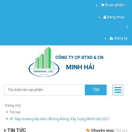
0
sản phẩm
Đăng nhập
|
Đăng ký
TÌM
Trang chủ
Tin tức
#1 Nắp Grating Mạ Kẽm Nhúng Nóng| Xây Dựng Minh Hải 2021
TIN TỨC
Chuyên mục:
Tin tức