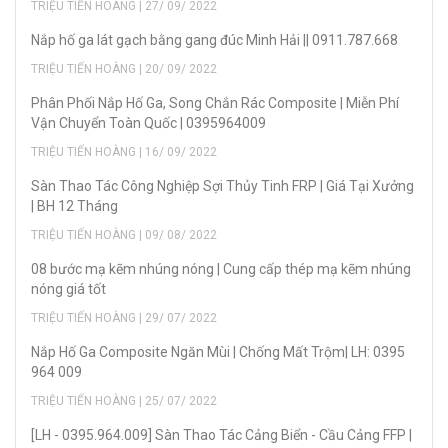
TRIỆU TIẾN HOÀNG | 27/ 09/ 2022
Nắp hố ga lát gạch bằng gang đúc Minh Hải || 0911.787.668
TRIỆU TIẾN HOÀNG | 20/ 09/ 2022
Phân Phối Nắp Hố Ga, Song Chắn Rác Composite | Miễn Phí
Vận Chuyển Toàn Quốc | 0395964009
TRIỆU TIẾN HOÀNG | 16/ 09/ 2022
Sàn Thao Tác Công Nghiệp Sợi Thủy Tinh FRP | Giá Tại Xưởng
| BH 12 Tháng
TRIỆU TIẾN HOÀNG | 09/ 08/ 2022
08 bước mạ kẽm nhúng nóng | Cung cấp thép mạ kẽm nhúng
nóng giá tốt
TRIỆU TIẾN HOÀNG | 29/ 07/ 2022
Nắp Hố Ga Composite Ngăn Mùi | Chống Mất Trộm| LH: 0395
964 009
TRIỆU TIẾN HOÀNG | 25/ 07/ 2022
[LH - 0395.964.009] Sàn Thao Tác Cảng Biển - Cầu Cảng FFP |