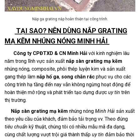
Nắp ga grating nắp hoàn thiện tại công trình.
TẠI SAO? NÊN DÙNG NẮP GRATING
MẠ KẼM NHÚNG NÓNG MINH HẢI
Công ty CPĐTXD & CN Minh Hải
với kinh nghiệm lâu
năm trong lĩnh vực sản xuất
nắp sàn grating mạ kẽm
nhúng nóng, composite, phôi thép luyện kim và sản xuất
gang thép làm
nắp hố ga
,
song chắn rác
phục vụ cho các
công trình hạ tầng đến nay vẫn không ngừng hoạt động để
hoàn thiện mở rộng và phát triển tạo dựng được
uy tín
trên
thị trường.
Nắp sàn grating mạ kẽm
nhúng nóng
Minh Hải
sản xuất
theo yêu cầu của khách, đảm bảo tải trọng vv. Theo đúng
tiêu chuẩn
kỹ thuật, chúng tôi có nhiều mẫu mã đa dạng,
cùng chất lượng vượt trội giá thành thấp
uy tín
đảm bảo thời