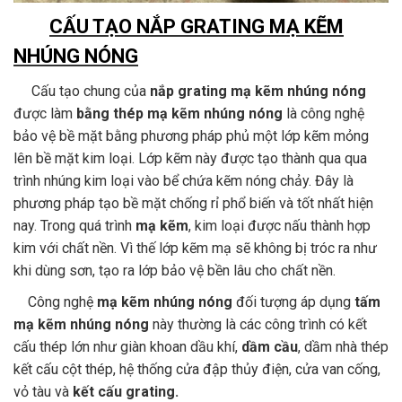
CẤU TẠO NẮP GRATING MẠ KẼM
NHÚNG NÓNG
Cấu tạo chung của
nắp grating mạ kẽm nhúng nóng
được làm
bằng thép mạ kẽm nhúng nóng
là công nghệ
bảo vệ bề mặt bằng phương pháp phủ một lớp kẽm mỏng
lên bề mặt kim loại. Lớp kẽm này được tạo thành qua qua
trình nhúng kim loại vào bể chứa kẽm nóng chảy. Đây là
phương pháp tạo bề mặt chống rỉ phổ biến và tốt nhất hiện
nay. Trong quá trình
mạ kẽm
, kim loại được nấu thành hợp
kim với chất nền. Vì thế lớp kẽm mạ sẽ không bị tróc ra như
khi dùng sơn, tạo ra lớp bảo vệ bền lâu cho chất nền.
Công nghệ
mạ kẽm nhúng nóng
đối tượng áp dụng
tấm
mạ kẽm nhúng nóng
này thường là các công trình có kết
cấu thép lớn như giàn khoan dầu khí,
dầm cầu
, dầm nhà thép
kết cấu cột thép, hệ thống cửa đập thủy điện, cửa van cống,
vỏ tàu và
kết cấu grating.