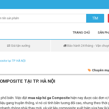
TÌM
TRANG CHỦ
SẢN P
Giá tận xưởng
Bảo hành 24 tháng - Vận chuy
site tại TP. HÀ NỘI
Chuyên mụ
OMPOSITE TẠI TP. HÀ NỘI
phổ biến. Việc đặt
mua nắp hố ga Composite
hiện nay được các đơn vị 
liệu gang truyền thống, vì nó có tính bền tương đối cao, nhưng theo thời 
nhanh chóng phải thay mới, và vật liệu compoisite xuất hiện vừa hay là l