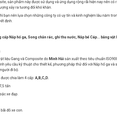
site, sản phẩm này được sử dụng và ứng dụng rộng rãi hiện nay nên có r
ượng xảy ra tương đối khó khăn.
ì bạn nên lựa chọn những công ty có uy tín và kinh nghiệm lâu năm tron
ết định.
cấp Nắp hố ga, Song chắn rác, ghi thu nước, Nắp bể Cáp... bằng vật 
4
ật liệu Gang và Composite do
Minh Hải
sản xuất theo tiêu chuẩn ISO9
ịnh yêu cầu kỹ thuật cho thiết kế, phương pháp thử đối với Nắp hố ga và 
người đi bộ.
a được chia làm 4 cấp:
A,B,C,D.
,5 tấn
oặc xe đạp.
 bãi đỗ xe con.