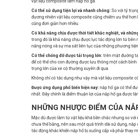
vật liệu composite làm nắp hố ga.
Có thể sử dụng tiện lợi và nhanh chóng:
So với tỷ trọ
đương nhiên vật liệu composite cũng chiếm ưu thế hơn h
cũng đơn giản hơn nhiều.
Có khả năng chịu được thời tiết khắc nghiệt, và nhữn
trong đó là khả năng chịu được lực tác động lớn từ bên 
nắng nóng và sự ma sát liên tục của những phương tiện
Có thể chống đỡ được tải trọng lớn:
trên mặt đường ta 
để có thể cho con đường được lưu thông một cách bình t
trọng lớn của xe cộ thường xuyên đi qua.
Không chỉ có tác dụng như vậy mà vật liệu composite còn
Được ứng dụng phổ biến hiện nay:
nắp hố ga có thể đượ
nhất. Đây chính là điểm thuận lợi của nắp hố ga được l
NHỮNG NHƯỢC ĐIỂM CỦA NẮP
Mặc dù được làm từ vật liệu khá bền chắc nhưng so với n
chưa thể bằng, nên sau một quá trình dài sử dụng, nắp c
tác động khác khiến nắp hố bị xuống cấp và phải thay m