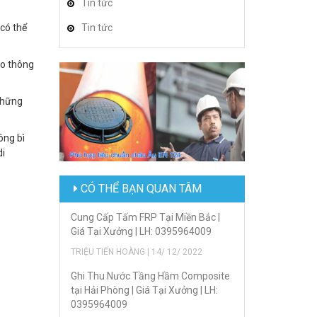
Tin tức
có thể
Tin tức
ao thông
những
ông bì
di
CÓ THỂ BẠN QUAN TÂM
Cung Cấp Tấm FRP Tại Miền Bắc |
Giá Tại Xưởng | LH: 0395964009
TRIỆU TIẾN HOÀNG | 14/ 12/ 2022
Ghi Thu Nước Tầng Hầm Composite
tại Hải Phòng | Giá Tại Xưởng | LH:
0395964009