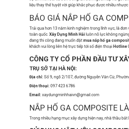
liệu thay thế tuyệt vời giúp khắc phục được nhiều nhượ
BÁO GIÁ NẮP HỐ GA COMP
Trải qua hơn 13 năm kinh nghiệm trong lĩnh vực, là đơn 
toàn quốc.
Xây Dựng Minh Hải
luôn nỗ lực không ngừng 
đang thi công đang muốn đặt
mua nắp hố ga composi
khách vui lòng liên hệ trực tiếp tới số điện thoại
Hotline
CÔNG TY CỔ PHẦN ĐẦU TƯ XÂ
TRỤ SỞ TẠI HÀ NỘI:
Địa chỉ:
Số 9, ngõ 2/107, đường Nguyễn Văn Cừ, Phường
Điện thoại:
097 423 6786
Email:
xaydungminhhaivn@gmail.com
NẮP HỐ GA COMPOSITE LÀ
Trong nhiều hạng mục xây dựng hiện nay, nhà thầu bắt