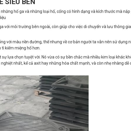
E SIÊU BỀN
 những hố ga và những loại hố, cống có hình dạng và kích thước mà nắp 
liệu
 với môi trường bên ngoài, còn giúp cho việc di chuyển và lưu thông gi
giống với màu nền đường, thế nhưng về cơ bản người ta vẫn nên sử dụng 
h tì kiếm miệng hố hơn.
 sự lựa chọn tuyệt vời. Nó vừa có sự bền chắc mà nhiều kim loại khác kh
c nghiệt nhất, kể cả axit hay những hóa chất mạnh, và còn nhẹ nhàng dễ 