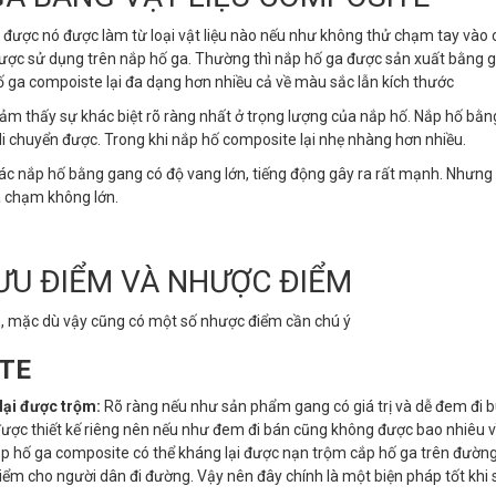
t được nó được làm từ loại vật liệu nào nếu như không thử chạm tay vào
ược sử dụng trên nắp hố ga. Thường thì nắp hố ga được sản xuất bằng 
 ga compoiste lại đa dạng hơn nhiều cả về màu sắc lẫn kích thước
ảm thấy sự khác biệt rõ ràng nhất ở trọng lượng của nắp hố. Nắp hố bằ
di chuyển được. Trong khi nắp hố composite lại nhẹ nhàng hơn nhiều.
ác nắp hố bằng gang có độ vang lớn, tiếng động gây ra rất mạnh. Nhưng 
va chạm không lớn.
ƯU ĐIỂM VÀ NHƯỢC ĐIỂM
m, mặc dù vậy cũng có một số nhược điểm cần chú ý
ITE
lại được trộm:
Rõ ràng nếu như sản phẩm gang có giá trị và dễ đem đi 
được thiết kế riêng nên nếu như đem đi bán cũng không được bao nhiêu v
nắp hố ga composite có thể kháng lại được nạn trộm cắp hố ga trên đườn
hiểm cho người dân đi đường. Vậy nên đây chính là một biện pháp tốt khi