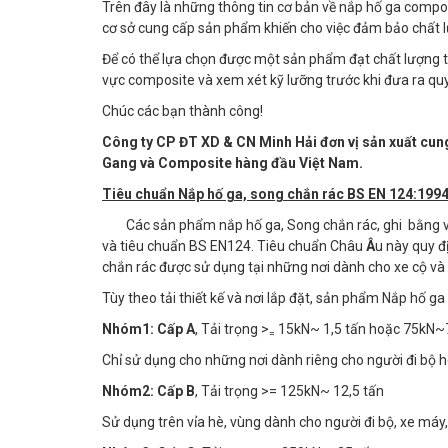
Trên đây là những thông tin cơ bản về nắp hố ga compo
cơ sở cung cấp sản phẩm khiến cho việc đảm bảo chất l
Để có thể lựa chọn được một sản phẩm đạt chất lượng th
vực composite và xem xét kỹ lưỡng trước khi đưa ra quy
Chúc các bạn thành công!
Công ty CP ĐT XD & CN Minh Hải đơn vị sản xuất cung 
Gang và Composite hàng đầu Việt Nam.
Tiêu chuẩn Nắp hố ga, song chắn rác BS EN 124:199
Các sản phẩm nắp hố ga, Song chắn rác, ghi bằng v
và tiêu chuẩn BS EN124. Tiêu chuẩn Châu
Â
u này quy đ
chắn rác được sử dụng tại những nơi dành cho xe cộ và 
Tùy theo tải thiết kế và nơi lắp đặt, sản phẩm Nắp hố g
Nhóm1:
Cấp A
, Tải trọng >
15kN~ 1,5 tấn hoặc 75kN~7
=
Chỉ sử dụng cho những nơi dành riêng cho người đi bộ h
Nhóm2:
Cấp B
, Tải trọng >= 125kN~ 12,5 tấn
Sử dụng trên vỉa hè, vùng dành cho người đi bộ, xe máy,