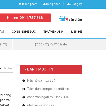
|
0
sản phẩm
Đăng nhập
Đăng ký
Hotline:
0911.787.668
0
sản phẩm
HẨM
CÔNG NGHỆ ĐÚC
THƯ VIỆN ẢNH
LIÊN HỆ
ển TQ
CO - CQ - VAT đầy đủ
c:
Tin tức
DANH MỤC TIN
Nắp hố ga inox 304
Tấm đan composite mặt kín
thi công
cánh van ngăn mùi inox 304
gian và
oại vật
ghi bảo vệ gốc cây