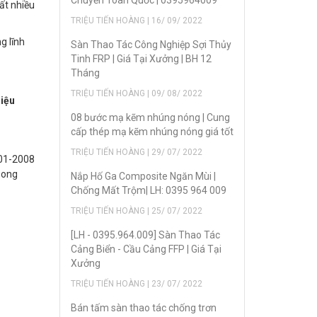
Chuyển Toàn Quốc | 0395964009
ất nhiều
TRIỆU TIẾN HOÀNG | 16/ 09/ 2022
g lĩnh
Sàn Thao Tác Công Nghiệp Sợi Thủy
Tinh FRP | Giá Tại Xưởng | BH 12
Tháng
TRIỆU TIẾN HOÀNG | 09/ 08/ 2022
liệu
08 bước mạ kẽm nhúng nóng | Cung
cấp thép mạ kẽm nhúng nóng giá tốt
TRIỆU TIẾN HOÀNG | 29/ 07/ 2022
001-2008
song
Nắp Hố Ga Composite Ngăn Mùi |
Chống Mất Trộm| LH: 0395 964 009
TRIỆU TIẾN HOÀNG | 25/ 07/ 2022
[LH - 0395.964.009] Sàn Thao Tác
Cảng Biển - Cầu Cảng FFP | Giá Tại
Xưởng
TRIỆU TIẾN HOÀNG | 23/ 07/ 2022
Bán tấm sàn thao tác chống trơn