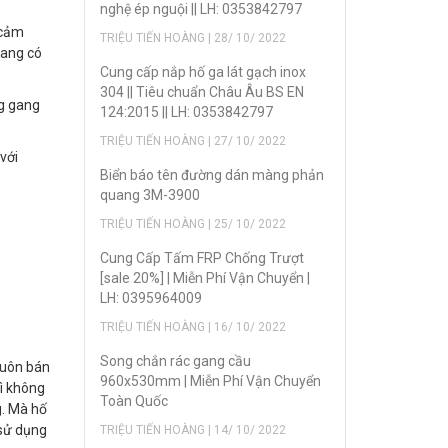
nghệ ép nguội || LH: 0353842797
 cảm
TRIỆU TIẾN HOÀNG | 28/ 10/ 2022
gang có
Cung cấp nắp hố ga lát gạch inox
304 || Tiêu chuẩn Châu Âu BS EN
ng gang
124:2015 || LH: 0353842797
TRIỆU TIẾN HOÀNG | 27/ 10/ 2022
với
Biển báo tên đường dán màng phản
quang 3M-3900
TRIỆU TIẾN HOÀNG | 25/ 10/ 2022
Cung Cấp Tấm FRP Chống Trượt
[sale 20%] | Miễn Phí Vận Chuyển |
LH: 0395964009
TRIỆU TIẾN HOÀNG | 16/ 10/ 2022
Song chắn rác gang cầu
buôn bán
960x530mm | Miễn Phí Vận Chuyển
ì không
Toàn Quốc
g. Mà hố
 sử dụng
TRIỆU TIẾN HOÀNG | 14/ 10/ 2022