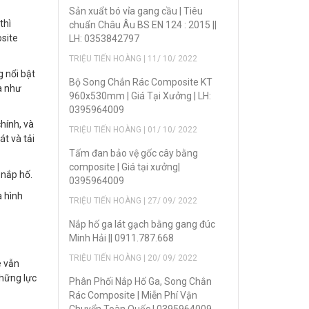
Sản xuẩt bó vỉa gang cầu | Tiêu
thì
chuẩn Châu Âu BS EN 124 : 2015 ||
osite
LH: 0353842797
TRIỆU TIẾN HOÀNG | 11/ 10/ 2022
g nổi bật
Bộ Song Chắn Rác Composite KT
a như
960x530mm | Giá Tại Xưởng | LH:
0395964009
hính, và
TRIỆU TIẾN HOÀNG | 01/ 10/ 2022
t và tải
Tấm đan bảo vệ gốc cây bằng
composite | Giá tại xưởng|
 nắp hố.
0395964009
a hình
TRIỆU TIẾN HOÀNG | 27/ 09/ 2022
Nắp hố ga lát gạch bằng gang đúc
Minh Hải || 0911.787.668
TRIỆU TIẾN HOÀNG | 20/ 09/ 2022
e vẫn
những lực
Phân Phối Nắp Hố Ga, Song Chắn
Rác Composite | Miễn Phí Vận