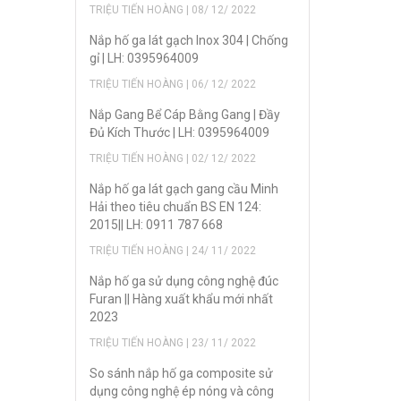
TRIỆU TIẾN HOÀNG | 08/ 12/ 2022
Nắp hố ga lát gạch Inox 304 | Chống
gỉ | LH: 0395964009
TRIỆU TIẾN HOÀNG | 06/ 12/ 2022
Nắp Gang Bể Cáp Bằng Gang | Đầy
Đủ Kích Thước | LH: 0395964009
TRIỆU TIẾN HOÀNG | 02/ 12/ 2022
Nắp hố ga lát gạch gang cầu Minh
Hải theo tiêu chuẩn BS EN 124:
2015|| LH: 0911 787 668
TRIỆU TIẾN HOÀNG | 24/ 11/ 2022
Nắp hố ga sử dụng công nghệ đúc
Furan || Hàng xuất khẩu mới nhất
2023
TRIỆU TIẾN HOÀNG | 23/ 11/ 2022
So sánh nắp hố ga composite sử
dụng công nghệ ép nóng và công