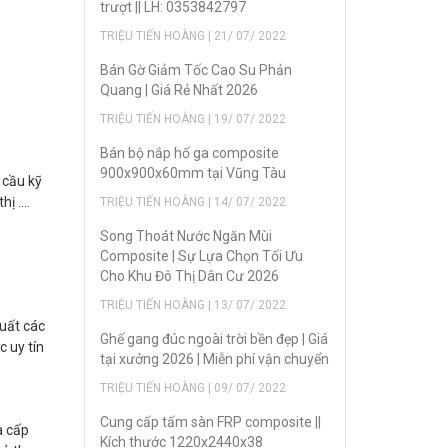
trượt || LH: 0353842797
TRIỆU TIẾN HOÀNG | 21/ 07/ 2022
Bán Gờ Giảm Tốc Cao Su Phản
Quang | Giá Rẻ Nhất 2026
TRIỆU TIẾN HOÀNG | 19/ 07/ 2022
Bán bộ nắp hố ga composite
900x900x60mm tại Vũng Tàu
 cầu kỹ
hị ….
TRIỆU TIẾN HOÀNG | 14/ 07/ 2022
Song Thoát Nước Ngăn Mùi
Composite | Sự Lựa Chọn Tối Ưu
Cho Khu Đô Thị Dân Cư 2026
TRIỆU TIẾN HOÀNG | 13/ 07/ 2022
xuất các
Ghế gang đúc ngoài trời bền đẹp | Giá
 uy tín
tại xưởng 2026 | Miễn phí vận chuyển
TRIỆU TIẾN HOÀNG | 09/ 07/ 2022
Cung cấp tấm sàn FRP composite ||
à cấp
Kích thước 1220x2440x38