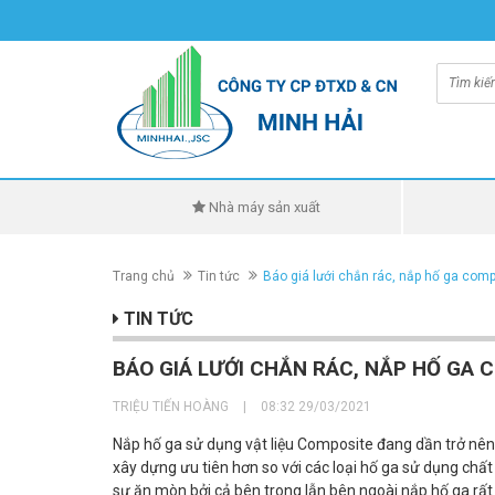
Nhà máy sản xuất
Trang chủ
Tin tức
Báo giá lưới chắn rác, nắp hố ga compo
TIN TỨC
BÁO GIÁ LƯỚI CHẮN RÁC, NẮP HỐ GA C
TRIỆU TIẾN HOÀNG
|
08:32 29/03/2021
Nắp hố ga sử dụng vật liệu Composite đang dần trở nên 
xây dựng ưu tiên hơn so với các loại hố ga sử dụng chất 
sự ăn mòn bởi cả bên trong lẫn bên ngoài nắp hố ga rất 