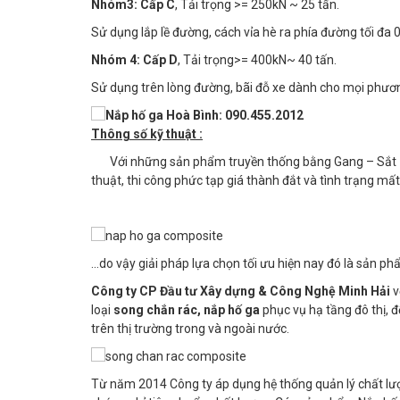
Nhóm3:
Cấp C
, Tải trọng >= 250kN ~ 25 tấn.
Sử dụng lắp lề đường, cách vỉa hè ra phía đường tối đa 
Nhóm 4:
Cấp D
, Tải trọng>= 400kN~ 40 tấn.
Sử dụng trên lòng đường, bãi đỗ xe dành cho mọi phươn
Thông số kỹ thuật :
Với những sản phẩm truyền thống bằng Gang – Sắt – 
thuật, thi công phức tạp giá thành đắt và tình trạng mấ
...do vậy giải pháp lựa chọn tối ưu hiện nay đó là sản p
Công ty CP Đầu tư Xây dựng & Công Nghệ Minh Hải
v
loại
song chắn rác, nắp hố ga
phục vụ hạ tầng đô thị, 
trên thị trường trong và ngoài nước.
Từ năm 2014 Công ty áp dụng hệ thống quản lý chất lư