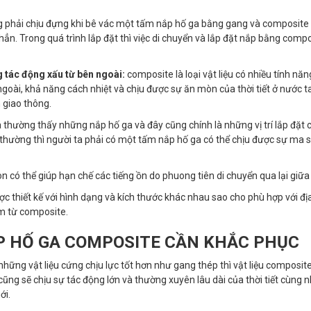
ng phải chịu đựng khi bê vác một tấm nắp hố ga bằng gang và composite 
ẳn. Trong quá trình lắp đặt thì việc di chuyển và lắp đặt nắp bằng comp
g tác động xấu từ bên ngoài:
composite là loại vật liệu có nhiều tính năn
ngoài, khả năng cách nhiệt và chịu được sự ăn mòn của thời tiết ở nước t
 giao thông.
thường thấy những nắp hố ga và đây cũng chính là những vị trí lắp đặt c
hường thì người ta phải có một tấm nắp hố ga có thể chịu được sự ma sá
 có thể giúp hạn chế các tiếng ồn do phuong tiên di chuyển qua lại giữa
c thiết kế với hình dạng và kích thước khác nhau sao cho phù hợp với đị
àm từ composite.
 HỐ GA COMPOSITE CẦN KHẮC PHỤC
hững vật liệu cứng chịu lực tốt hơn như gang thép thì vật liệu composit
ũng sẽ chịu sự tác động lớn và thường xuyên lâu dài của thời tiết cùng 
ới.