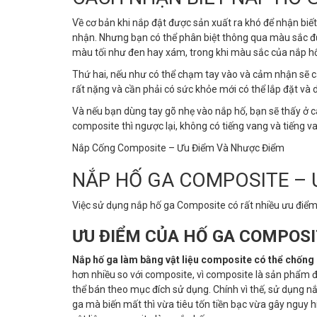
Về cơ bản khi nắp đật được sản xuất ra khó để nhận biế
nhận. Nhưng bạn có thể phân biệt thông qua màu sắc đ
màu tối như đen hay xám, trong khi màu sắc của nắp hố
Thứ hai, nếu như có thể chạm tay vào và cảm nhận sẽ c
rất nặng và cần phải có sức khỏe mới có thể lắp đặt và 
Và nếu bạn dùng tay gõ nhẹ vào nắp hố, bạn sẽ thấy ở c
composite thì ngược lại, không có tiếng vang và tiếng 
Nắp Cống Composite – Ưu Điểm Và Nhược Điểm
NẮP HỐ GA COMPOSITE – 
Việc sử dụng nắp hố ga Composite có rất nhiều ưu điể
ƯU ĐIỂM CỦA HỐ GA COMPOS
Nắp hố ga làm bằng vật liệu composite có thể chống 
hơn nhiều so với composite, vì composite là sản phẩm 
thể bán theo mục đích sử dụng. Chính vì thế, sử dụng 
ga mà biến mất thì vừa tiêu tốn tiền bạc vừa gây nguy 