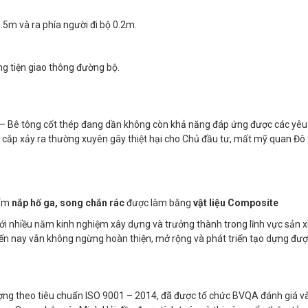
0.5m và ra phía người đi bộ 0.2m.
g tiện giao thông đường bộ.
Bê tông cốt thép đang dần không còn khả năng đáp ứng được các yêu
t cắp xảy ra thường xuyên gây thiệt hại cho Chủ đầu tư, mất mỹ quan Đô t
hẩm
nắp hố ga, song chắn rác
được làm bằng
vật liệu Composite
ới nhiều năm kinh nghiệm xây dựng và trưởng thành trong lĩnh vực sản 
đến nay vẫn không ngừng hoàn thiện, mở rộng và phát triển tạo dựng được
ợng theo tiêu chuẩn ISO 9001 – 2014, đã được tổ chức BVQA đánh giá v