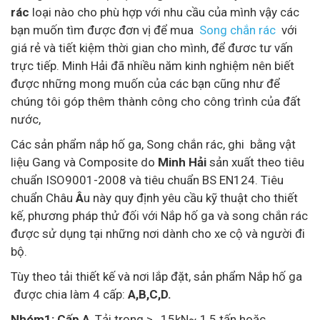
rác
loại nào cho phù hợp với nhu cầu của mình vậy các
bạn muốn tìm được đơn vị để mua
Song chắn rác
với
giá rẻ và tiết kiệm thời gian cho mình, để đươc tư vấn
trực tiếp. Minh Hải đã nhiều năm kinh nghiệm nên biết
được những mong muốn của các bạn cũng như để
chúng tôi góp thêm thành công cho công trình của đất
nước,
Các sản phẩm nắp hố ga, Song chắn rác, ghi bằng vật
liệu Gang và Composite do
Minh Hải
sản xuất theo tiêu
chuẩn ISO9001-2008 và tiêu chuẩn BS EN124. Tiêu
chuẩn Châu
Â
u này quy định yêu cầu kỹ thuật cho thiết
kế, phương pháp thử đối với Nắp hố ga và song chắn rác
được sử dụng tại những nơi dành cho xe cộ và người đi
bộ.
Tùy theo tải thiết kế và nơi lắp đặt, sản phẩm Nắp hố ga
được chia làm 4 cấp:
A,B,C,D.
Nhóm1:
Cấp A
, Tải trọng >
15kN~ 1,5 tấn hoặc