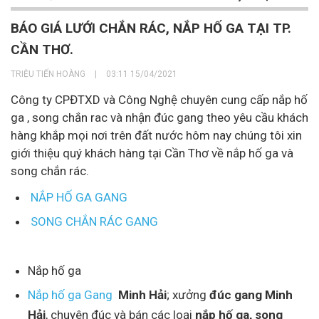
BÁO GIÁ LƯỚI CHẮN RÁC, NẮP HỐ GA TẠI TP.
CẦN THƠ.
TRIỆU TIẾN HOÀNG
|
03:11 15/04/2021
Công ty CPĐTXD và Công Nghệ chuyên cung cấp nắp hố
ga , song chắn rac và nhận đúc gang theo yêu cầu khách
hàng khắp mọi nơi trên đất nước hôm nay chúng tôi xin
giới thiệu quý khách hàng tại Cần Thơ về nắp hố ga và
song chắn rác.
NẮP HỐ GA GANG
SONG CHẮN RÁC GANG
Nắp hố ga
Nắp hố ga Gang
Minh Hải
; xưởng
đúc gang Minh
Hải
, chuyên đúc và bán các loại
nắp hố ga,
song