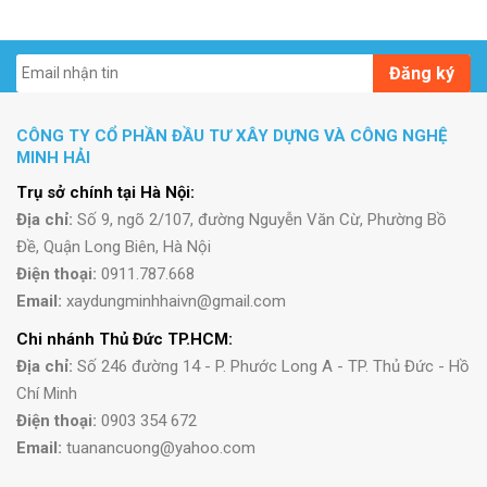
Đăng ký
CÔNG TY CỔ PHẦN ĐẦU TƯ XÂY DỰNG VÀ CÔNG NGHỆ
MINH HẢI
Trụ sở chính tại Hà Nội:
Địa chỉ:
Số 9, ngõ 2/107, đường Nguyễn Văn Cừ, Phường Bồ
Đề, Quận Long Biên, Hà Nội
Điện thoại:
0911.787.668
Email:
xaydungminhhaivn@gmail.com
Chi nhánh Thủ Đức TP.HCM:
Địa chỉ:
Số 246 đường 14 - P. Phước Long A - TP. Thủ Đức - Hồ
Chí Minh
Điện thoại:
0903 354 672
Email:
tuanancuong@yahoo.com