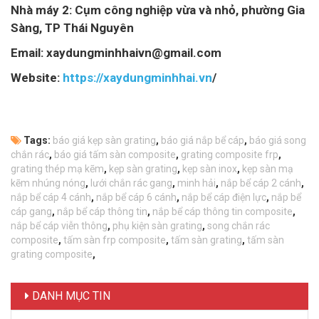
Nhà máy 2: Cụm công nghiệp vừa và nhỏ, phường Gia
Sàng, TP Thái Nguyên
Email: xaydungminhhaivn@gmail.com
Website:
https://xaydungminhhai.vn
/
Tags:
báo giá kẹp sàn grating
,
báo giá nắp bể cáp
,
báo giá song
chắn rác
,
báo giá tấm sàn composite
,
grating composite frp
,
grating thép mạ kẽm
,
kẹp sàn grating
,
kẹp sàn inox
,
kẹp sàn mạ
kẽm nhúng nóng
,
lưới chắn rác gang
,
minh hải
,
nắp bể cáp 2 cánh
,
nắp bể cáp 4 cánh
,
nắp bể cáp 6 cánh
,
nắp bể cáp điện lực
,
nắp bể
cáp gang
,
nắp bể cáp thông tin
,
nắp bể cáp thông tin composite
,
nắp bể cáp viễn thông
,
phụ kiện sàn grating
,
song chắn rác
composite
,
tấm sàn frp composite
,
tấm sàn grating
,
tấm sàn
grating composite
,
DANH MỤC TIN