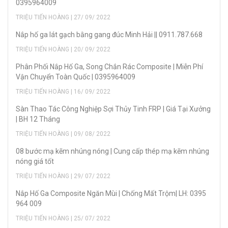
0395964009
TRIỆU TIẾN HOÀNG | 27/ 09/ 2022
Nắp hố ga lát gạch bằng gang đúc Minh Hải || 0911.787.668
TRIỆU TIẾN HOÀNG | 20/ 09/ 2022
Phân Phối Nắp Hố Ga, Song Chắn Rác Composite | Miễn Phí
Vận Chuyển Toàn Quốc | 0395964009
TRIỆU TIẾN HOÀNG | 16/ 09/ 2022
Sàn Thao Tác Công Nghiệp Sợi Thủy Tinh FRP | Giá Tại Xưởng
| BH 12 Tháng
TRIỆU TIẾN HOÀNG | 09/ 08/ 2022
08 bước mạ kẽm nhúng nóng | Cung cấp thép mạ kẽm nhúng
nóng giá tốt
TRIỆU TIẾN HOÀNG | 29/ 07/ 2022
Nắp Hố Ga Composite Ngăn Mùi | Chống Mất Trộm| LH: 0395
964 009
TRIỆU TIẾN HOÀNG | 25/ 07/ 2022