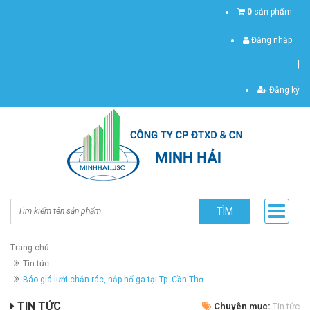
0
sản phẩm
Đăng nhập
|
Đăng ký
TÌM
Trang chủ
Tin tức
Báo giá lưới chắn rác, nắp hố ga tại Tp. Cần Thơ.
TIN TỨC
Chuyên mục:
Tin tức