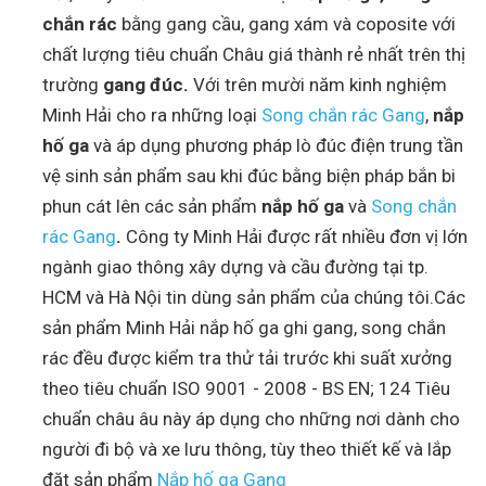
chắn rác
bằng gang cầu, gang xám và coposite với
chất lượng tiêu chuẩn Châu giá thành rẻ nhất trên thị
trường
gang đúc.
Với trên mười năm kinh nghiệm
Minh Hải cho ra những loại
Song chắn rác Gang
,
nắp
hố ga
và áp dụng phương pháp lò đúc điện trung tần
vệ sinh sản phẩm sau khi đúc bằng biện pháp bắn bi
phun cát lên các sản phẩm
nắp hố ga
và
Song chắn
rác Gang
.
Công ty Minh Hải được rất nhiều đơn vị lớn
ngành giao thông xây dựng và cầu đường tại tp.
HCM và Hà Nội tin dùng sản phẩm của chúng tôi.Các
sản phẩm Minh Hải nắp hố ga ghi gang, song chắn
rác đều được kiểm tra thử tải trước khi suất xưởng
theo tiêu chuẩn ISO 9001 - 2008 - BS EN; 124 Tiêu
chuẩn châu âu này áp dụng cho những nơi dành cho
người đi bộ và xe lưu thông, tùy theo thiết kế và lắp
đặt sản phẩm
Nắp hố ga Gang