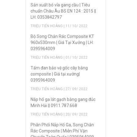
Sản xuẩt bó vỉa gang cầu | Tiêu
chuẩn Châu Âu BS EN 124 : 2015 ||
LH: 0353842797
TRIỆU TIẾN HOÀNG | 11/ 10/ 2022
Bộ Song Chắn Rác Composite KT
960x530mm | Giá Tại Xưởng | LH:
0395964009
TRIỆU TIẾN HOÀNG | 01/ 10/ 2022
Tấm đan bảo vệ gốc cây bằng
composite | Giá tại xưởng|
0395964009
TRIỆU TIẾN HOÀNG | 27/ 09/ 2022
Nắp hố ga lát gạch bằng gang đúc
Minh Hải || 0911.787.668
TRIỆU TIẾN HOÀNG | 20/ 09/ 2022
Phân Phối Nắp Hố Ga, Song Chắn
Rác Composite | Miễn Phí Vận