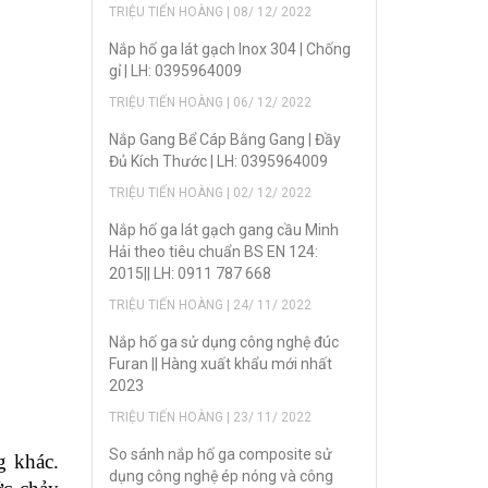
TRIỆU TIẾN HOÀNG | 08/ 12/ 2022
Nắp hố ga lát gạch Inox 304 | Chống
gỉ | LH: 0395964009
TRIỆU TIẾN HOÀNG | 06/ 12/ 2022
Nắp Gang Bể Cáp Bằng Gang | Đầy
Đủ Kích Thước | LH: 0395964009
TRIỆU TIẾN HOÀNG | 02/ 12/ 2022
Nắp hố ga lát gạch gang cầu Minh
Hải theo tiêu chuẩn BS EN 124:
2015|| LH: 0911 787 668
TRIỆU TIẾN HOÀNG | 24/ 11/ 2022
Nắp hố ga sử dụng công nghệ đúc
Furan || Hàng xuất khẩu mới nhất
2023
TRIỆU TIẾN HOÀNG | 23/ 11/ 2022
So sánh nắp hố ga composite sử
g khác.
dụng công nghệ ép nóng và công