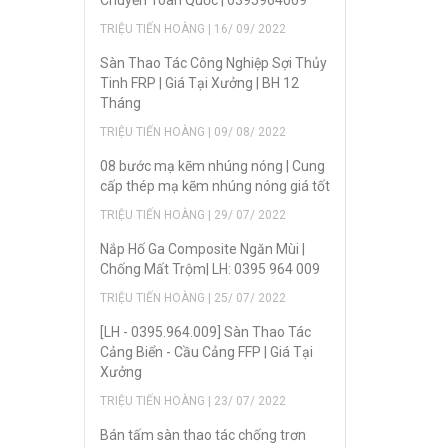
Chuyển Toàn Quốc | 0395964009
TRIỆU TIẾN HOÀNG | 16/ 09/ 2022
Sàn Thao Tác Công Nghiệp Sợi Thủy
Tinh FRP | Giá Tại Xưởng | BH 12
Tháng
TRIỆU TIẾN HOÀNG | 09/ 08/ 2022
08 bước mạ kẽm nhúng nóng | Cung
cấp thép mạ kẽm nhúng nóng giá tốt
TRIỆU TIẾN HOÀNG | 29/ 07/ 2022
Nắp Hố Ga Composite Ngăn Mùi |
Chống Mất Trộm| LH: 0395 964 009
TRIỆU TIẾN HOÀNG | 25/ 07/ 2022
[LH - 0395.964.009] Sàn Thao Tác
Cảng Biển - Cầu Cảng FFP | Giá Tại
Xưởng
TRIỆU TIẾN HOÀNG | 23/ 07/ 2022
Bán tấm sàn thao tác chống trơn