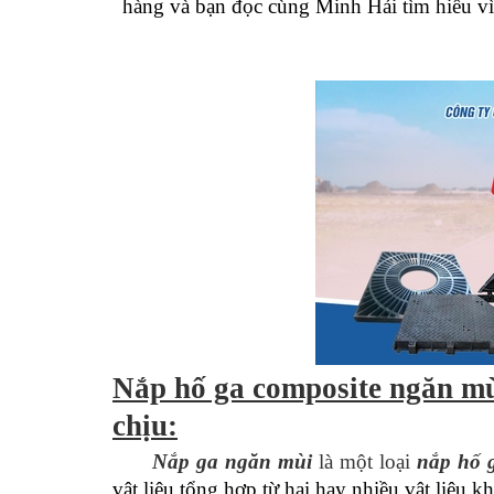
hàng và bạn đọc cùng Minh Hải tìm hiểu v
Nắp hố ga composite ngăn mù
chịu:
Nắp ga ngăn mùi
là một loại
nắp hố 
vật liệu tổng hợp từ hai hay nhiều vật liệu k