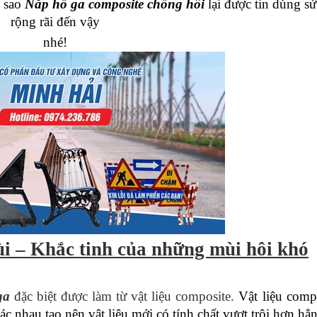
ì sao
Nắp hố ga composite chống hôi
lại được tin dùng s
rộng rãi đến vậy
nhé!
i – Khắc tinh của những mùi hôi khó
ga
đặc biệt được làm từ vật liệu composite.
Vật liệu comp
hác nhau tạo nên vật liệu mới có tính chất vượt trội hơn hẳ