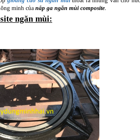
lớp
gioăng cao su ngăn mùi
thoát ra nhưng vẫn cho nư
thông minh của
nắp ga ngăn mùi composite
.
site ngăn mùi: