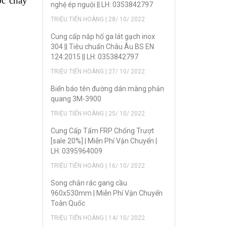
ớc chảy
nghệ ép nguội || LH: 0353842797
TRIỆU TIẾN HOÀNG | 28/ 10/ 2022
Cung cấp nắp hố ga lát gạch inox
304 || Tiêu chuẩn Châu Âu BS EN
124:2015 || LH: 0353842797
TRIỆU TIẾN HOÀNG | 27/ 10/ 2022
Biển báo tên đường dán màng phản
quang 3M-3900
TRIỆU TIẾN HOÀNG | 25/ 10/ 2022
Cung Cấp Tấm FRP Chống Trượt
[sale 20%] | Miễn Phí Vận Chuyển |
LH: 0395964009
TRIỆU TIẾN HOÀNG | 16/ 10/ 2022
Song chắn rác gang cầu
960x530mm | Miễn Phí Vận Chuyển
Toàn Quốc
TRIỆU TIẾN HOÀNG | 14/ 10/ 2022