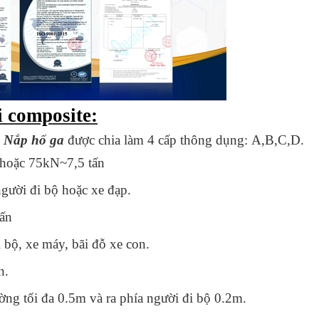
i composite:
m
Nắp hố ga
được chia làm 4 cấp thông dụng: A,B,C,D.
hoặc 75kN~7,5 tấn
gười đi bộ hoặc xe đạp.
ấn
 bộ, xe máy, bãi đỗ xe con.
n.
ờng tối đa 0.5m và ra phía người đi bộ 0.2m.