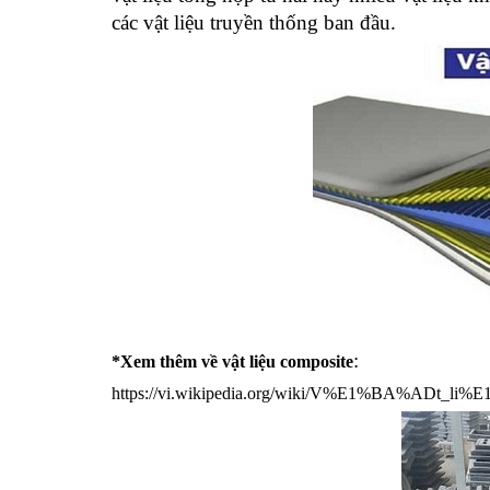
các vật liệu truyền thống ban đầu.
:
*Xem thêm về vật liệu composite
https://vi.wikipedia.org/wiki/V%E1%BA%ADt_li%