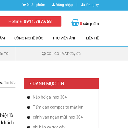
|
0
sản phẩm
Đăng nhập
Đăng ký
Hotline:
0911.787.668
0
sản phẩm
HẨM
CÔNG NGHỆ ĐÚC
THƯ VIỆN ẢNH
LIÊN HỆ
ển TQ
CO - CQ - VAT đầy đủ
c:
Tin tức
DANH MỤC TIN
Nắp hố ga inox 304
Tấm đan composite mặt kín
iệt là
cánh van ngăn mùi inox 304
ý khách
ghi bảo vệ gốc cây