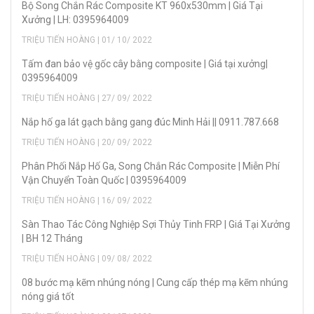
Bộ Song Chắn Rác Composite KT 960x530mm | Giá Tại
Xưởng | LH: 0395964009
TRIỆU TIẾN HOÀNG | 01/ 10/ 2022
Tấm đan bảo vệ gốc cây bằng composite | Giá tại xưởng|
0395964009
TRIỆU TIẾN HOÀNG | 27/ 09/ 2022
Nắp hố ga lát gạch bằng gang đúc Minh Hải || 0911.787.668
TRIỆU TIẾN HOÀNG | 20/ 09/ 2022
Phân Phối Nắp Hố Ga, Song Chắn Rác Composite | Miễn Phí
Vận Chuyển Toàn Quốc | 0395964009
TRIỆU TIẾN HOÀNG | 16/ 09/ 2022
Sàn Thao Tác Công Nghiệp Sợi Thủy Tinh FRP | Giá Tại Xưởng
| BH 12 Tháng
TRIỆU TIẾN HOÀNG | 09/ 08/ 2022
08 bước mạ kẽm nhúng nóng | Cung cấp thép mạ kẽm nhúng
nóng giá tốt