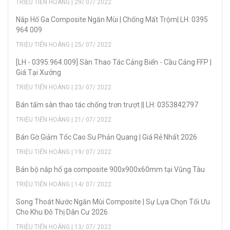
TRIỆU TIẾN HOÀNG | 29/ 07/ 2022
Nắp Hố Ga Composite Ngăn Mùi | Chống Mất Trộm| LH: 0395
964 009
TRIỆU TIẾN HOÀNG | 25/ 07/ 2022
[LH - 0395.964.009] Sàn Thao Tác Cảng Biển - Cầu Cảng FFP |
Giá Tại Xưởng
TRIỆU TIẾN HOÀNG | 23/ 07/ 2022
Bán tấm sàn thao tác chống trơn trượt || LH: 0353842797
TRIỆU TIẾN HOÀNG | 21/ 07/ 2022
Bán Gờ Giảm Tốc Cao Su Phản Quang | Giá Rẻ Nhất 2026
TRIỆU TIẾN HOÀNG | 19/ 07/ 2022
Bán bộ nắp hố ga composite 900x900x60mm tại Vũng Tàu
TRIỆU TIẾN HOÀNG | 14/ 07/ 2022
Song Thoát Nước Ngăn Mùi Composite | Sự Lựa Chọn Tối Ưu
Cho Khu Đô Thị Dân Cư 2026
TRIỆU TIẾN HOÀNG | 13/ 07/ 2022