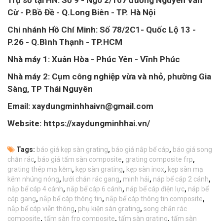
Cừ - P.Bồ Đề - Q.Long Biên - TP. Hà Nội
Chi nhánh Hồ Chí Minh: Số 78/2C1- Quốc Lộ 13 -
P.26 - Q.Bình Thạnh - TP.HCM
Nhà máy 1: Xuân Hòa - Phúc Yên - Vĩnh Phúc
Nhà máy 2: Cụm công nghiệp vừa và nhỏ, phường Gia
Sàng, TP Thái Nguyên
Email: xaydungminhhaivn@gmail.com
Website: https://xaydungminhhai.vn/
Tags:
báo giá kẹp sàn grating
,
báo giá nắp bể cáp
,
báo giá song
chắn rác
,
báo giá tấm sàn composite
,
grating composite frp
,
grating thép mạ kẽm
,
kẹp sàn grating
,
kẹp sàn inox
,
kẹp sàn mạ
kẽm nhúng nóng
,
lưới chắn rác gang
,
minh hải
,
nắp bể cáp 2 cánh
,
nắp bể cáp 4 cánh
,
nắp bể cáp 6 cánh
,
nắp bể cáp điện lực
,
nắp bể
cáp gang
,
nắp bể cáp thông tin
,
nắp bể cáp thông tin composite
,
nắp bể cáp viễn thông
,
phụ kiện sàn grating
,
song chắn rác
composite
,
tấm sàn frp composite
,
tấm sàn grating
,
tấm sàn