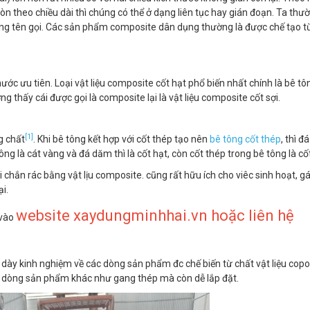
òn theo chiều dài thì chúng có thể ở dạng liên tục hay gián đoạn. Ta thư
trong tên gọi. Các sản phẩm composite dân dụng thường là được chế tạo từ
thước ưu tiên. Loại vật liệu composite cốt hạt phổ biến nhất chính là bê tô
g thấy cái được gọi là composite lại là vật liệu composite cốt sợi.
[1]
g chất
. Khi bê tông kết hợp với cốt thép tạo nên
bê tông cốt thép
, thì đ
 tông là cát vàng và đá dăm thì là cốt hạt, còn cốt thép trong bê tông là cốt
 chắn rác bằng vật lịu composite. cũng rất hữu ích cho viêc sinh hoạt, gá
ại.
website xaydungminhhai.vn hoặc liên hệ
 vào
 dày kinh nghiệm về các dòng sản phẩm đc chế biến từ chất vật liệu copo
ác dòng sản phẩm khác như gang thép mà còn dễ lắp đặt.