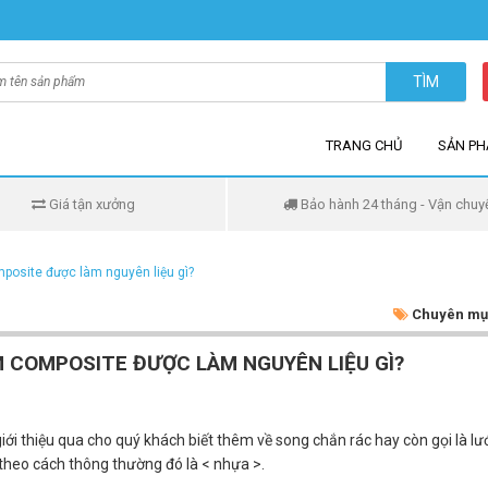
TÌM
TRANG CHỦ
SẢN P
Giá tận xưởng
Bảo hành 24 tháng - Vận chuy
posite được làm nguyên liệu gì?
Chuyên mụ
 COMPOSITE ĐƯỢC LÀM NGUYÊN LIỆU GÌ?
giới thiệu qua cho quý khách biết thêm về song chắn rác hay còn gọi là lư
theo cách thông thường đó là < nhựa >.