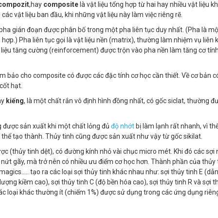
 compozit
,hay
composite
là vật liệu tổng hợp từ hai hay nhiều vật liệu 
 các vật liệu ban đầu, khi những vật liệu này làm việc riêng rẽ.
ha gián đoạn được phân bố trong một pha liên tục duy nhất. (Pha là một
hợp.) Pha liên tục gọi là vật liệu nền (matrix), thường làm nhiệm vụ liên 
t liệu tăng cường (reinforcement) được trộn vào pha nền làm tăng cơ tính
ò đảm bảo cho composite có được các đặc tính cơ học cần thiết. Về cơ bản c
cốt hạt.
ay
kiếng
, là một chất rắn vô định hình đồng nhất, có gốc siclat, thường 
ng được sản xuất khi một chất lỏng đủ
độ nhớt
bị làm lạnh rất nhanh, vì t
thể tạo thành. Thủy tinh cũng được sản xuất như vậy từ gốc sikilat.
được (thủy tinh dệt), có đường kính nhỏ vài chục micro mét. Khi đó các sợi 
 nứt gãy, mà trở nên có nhiều ưu điểm cơ học hơn. Thành phần của thủy 
ics..... tạo ra các loại sợi thủy tinh khác nhau như: sợi thủy tinh E (dẫn
 lượng kiềm cao), sợi thủy tinh C (độ bền hóa cao), sợi thủy tinh R và sợi t
, các loại khác thường ít (chiếm 1%) được sử dụng trong các ứng dụng riêng