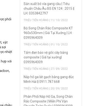
Sản xuẩt bó vỉa gang cầu | Tiêu
chuẩn Châu Âu BS EN 124 : 2015 ||
LH: 0353842797
ược phối
TRIỆU TIẾN HOÀNG | 11/ 10/ 2022
Bộ Song Chắn Rác Composite KT
960x530mm | Giá Tại Xưởng | LH:
0395964009
t, vật
TRIỆU TIẾN HOÀNG | 01/ 10/ 2022
à sợi
ược nhiệt
Tấm đan bảo vệ gốc cây bằng
composite | Giá tại xưởng|
 hợp với
0395964009
TRIỆU TIẾN HOÀNG | 27/ 09/ 2022
(cacbon,
Nắp hố ga lát gạch bằng gang đúc
Minh Hải || 0911.787.668
TRIỆU TIẾN HOÀNG | 20/ 09/ 2022
Phân Phối Nắp Hố Ga, Song Chắn
Rác Composite | Miễn Phí Vận
hai chiều