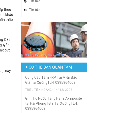
Tin tức
ếp theo
Tin tức
amit khác
uốn thấp
ng 3,35
nguyên
iệt cực
CÓ THỂ BẠN QUAN TÂM
sợi này
Cung Cấp Tấm FRP Tại Miền Bắc |
Giá Tại Xưởng | LH: 0395964009
TRIỆU TIẾN HOÀNG | 14/ 12/ 2022
Ghi Thu Nước Tầng Hầm Composite
tại Hải Phòng | Giá Tại Xưởng | LH:
0395964009