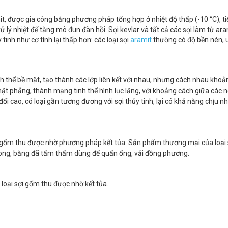
it, được gia công bằng phương pháp tổng hợp ở nhiệt độ thấp (-10 °C), ti
 lý nhiệt để tăng mô đun đàn hồi. Sợi kevlar và tất cả các sợi làm từ ar
tinh như cơ tính lại thấp hơn: các loại sợi
aramit
thường có độ bền nén, 
inh thể bề mặt, tạo thành các lớp liên kết với nhau, nhưng cách nhau khoả
mặt phẳng, thành mạng tinh thể hình lục lăng, với khoảng cách giữa các 
đối cao, có loại gần tương đương với sợi thủy tinh, lại có khả năng chịu nh
ợi gốm thu được nhờ phương pháp kết tủa. Sản phẩm thương mại của loại 
 song, băng đã tẩm thấm dùng để quấn ống, vải đồng phương.
 loại sợi gốm thu được nhờ kết tủa.