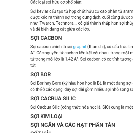
Các loại sợi hữu cơ phổ biến:
Sợi kevlar cấu tạo từ hợp chất hữu cơ cao phân tử aram
được kéo ra thành sợi trong dung dịch, cuối cùng được xử
như: Twaron, Technora,... có giá thành thấp hơn sợi thủy 
và dễ biến dạng cắt giữa các lớp.
SỢI CACBON
Sợi cacbon chính là sợi
graphit
(than chì), có cấu trúc t
A°. Các nguyên tử cacbon liên kết với nhau, trong một 
tử trong mỗi lớp là 1,42 A°. Sợi cacbon có cơ tính tương 
tốt.
SỢI BOR
Sợi Bor hay Bore (ký hiệu hóa học là B), là một dạng s
có thể ở các dạng: dây sợi dài gồm nhiều sợi nhỏ song
SỢI CACBUA SILIC
Sợi Cacbua Silic (công thức hóa học là: SiC) cũng là một
SỢI KIM LOẠI
SỢI NGẮN VÀ CÁC HẠT PHÂN TÁN