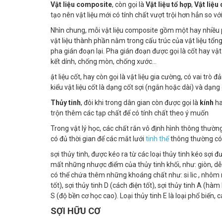
Vật liệu composite
, còn gọi là
Vật liệu tổ hợp
,
Vật liệu
tạo nên vật liệu mới có tính chất vượt trội hơn hẳn so với
Nhìn chung, mỗi vật liệu composite gồm một hay nhiều p
vật liệu thành phần nằm trong cấu trúc của vật liệu tổng 
pha gián đoạn lại. Pha gián đoạn được gọi là cốt hay vậ
kết dính, chống mòn, chống xước...
ật liệu cốt, hay còn gọi là vật liệu gia cường, có vai tr
kiểu vật liệu cốt là dạng cốt sợi (ngắn hoặc dài) và dạng 
Thủy tinh
, đôi khi trong dân gian còn được gọi là
kính
h
trộn thêm các tạp chất để có tính chất theo ý muốn
Trong vật lý học, các chất rắn vô định hình thông thườ
có đủ thời gian để các mắt lưới
tinh thể
thông thường có 
sợi thủy tinh, được kéo ra từ các loại thủy tinh kéo sợi 
mất những nhược điểm của thủy tinh khối, như: giòn, dễ
có thể chứa thêm những khoáng chất như: si lic , nhôm mag
tốt), sợi thủy tinh D (cách điện tốt), sợi thủy tinh A (hàm
S (độ bền cơ học cao). Loại thủy tinh E là loại phổ biến
SỢI HỮU CƠ