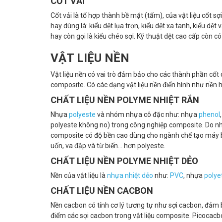
CỐT VẢI
Cốt vải là tổ hợp thành bề mặt (tấm), của vật liệu cốt s
hay dùng là: kiểu dệt lụa trơn, kiểu dệt xa tanh, kiểu dệt
hay còn gọi là kiểu chéo sợi. Kỹ thuật dệt cao cấp còn có
VẬT LIỆU NỀN
Vật liệu nền có vai trò đảm bảo cho các thành phần cốt
composite. Có các dạng vật liệu nền điển hình như nền 
CHẤT LIỆU NỀN POLYME NHIỆT RẮN
Nhựa
polyeste
và nhóm nhựa cô đặc như: nhựa
phenol
polyeste không no) trong công nghiệp composite. Do nh
composite có độ bền cao dùng cho ngành chế tạo máy bay
uốn, va đập và từ biến... hơn polyeste.
CHẤT LIỆU NỀN POLYME NHIỆT DẺO
Nền của vật liệu là
nhựa nhiệt dẻo
như:
PVC
, nhựa
polye
CHẤT LIỆU NỀN CACBON
Nền cacbon có tính cơ lý tương tự như sợi cacbon, đảm 
điểm các sợi cacbon trong vật liệu composite. Picocacbon: