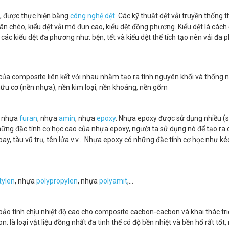
ợi, được thực hiện bằng
công nghệ dệt
. Các kỹ thuật dệt vải truyền thống 
 vân chéo, kiểu dệt vải mô đun cao, kiểu dệt đồng phương. Kiểu dệt là cách 
 các kiểu dệt đa phương như: bện, tết và kiểu dệt thể tích tạo nên vải đa 
 của composite liên kết với nhau nhằm tạo ra tính nguyên khối và thống 
hữu cơ (nền nhựa), nền kim loại, nền khoáng, nền gốm
, nhựa
furan
, nhựa
amin
, nhựa
epoxy
. Nhựa epoxy được sử dụng nhiều (
ững đặc tính cơ học cao của nhựa epoxy, người ta sử dụng nó để tạo ra 
, tàu vũ trụ, tên lửa v.v... Nhựa epoxy có những đặc tính cơ học như ké
tylen
, nhựa
polypropylen
, nhựa
polyamit
,...
bảo tính chịu nhiệt độ cao cho composite cacbon-cacbon và khai thác tri
 là loại vật liệu đồng nhất đa tinh thể có độ bền nhiệt và bền hố rất tốt,