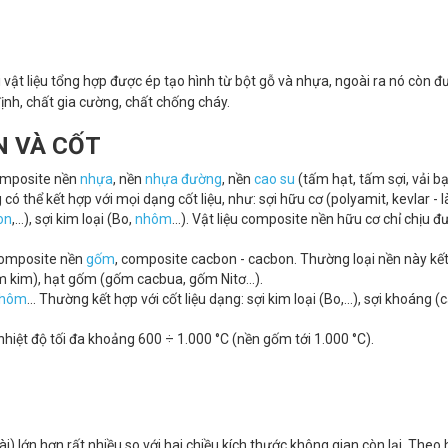
vật liệu tổng hợp được ép tạo hình từ bột gỗ và nhựa, ngoài ra nó còn đ
ịnh, chất gia cường, chất chống cháy.
N VÀ CỐT
omposite nền
nhựa
, nền
nhựa đường
, nền
cao su
(tấm hạt, tấm sợi, vải bạ
có thể kết hợp với mọi dạng cốt liệu, như: sợi hữu cơ (polyamit, kevlar - l
on
,...), sợi kim loại (Bo,
nhôm
...). Vật liệu composite nền hữu cơ chỉ chịu đ
composite nền
gốm
, composite cacbon - cacbon. Thường loại nền này kết
gốm kim), hạt gốm (gốm cacbua, gốm Nitơ...).
nhôm
... Thường kết hợp với cốt liệu dạng: sợi kim loại (Bo,...), sợi khoáng 
hiệt độ tối đa khoảng 600 ÷ 1.000 °C (nền gốm tới 1.000 °C).
 dài) lớn hơn rất nhiều so với hai chiều kích thước không gian còn lại. Theo 