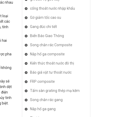
khác nhau
cống thoát nước nhập khẩu
 loại
Gờ giảm tốc cao su
kết các
Gang đúc chi tiết
, tính
Biển Báo Giao Thông
ó hai
Song chắn rác Composite
được pha
Nắp hố ga composite
Kiến thức thoát nước đô thị
hế không
Báo giá vật tư thoát nước
này sẽ
FRP composite
tinh dệt
Tấm sàn grating thép mạ kẽm
 điện
hủy tinh
Song chắn rác gang
 biệt.
Nắp hố ga gang