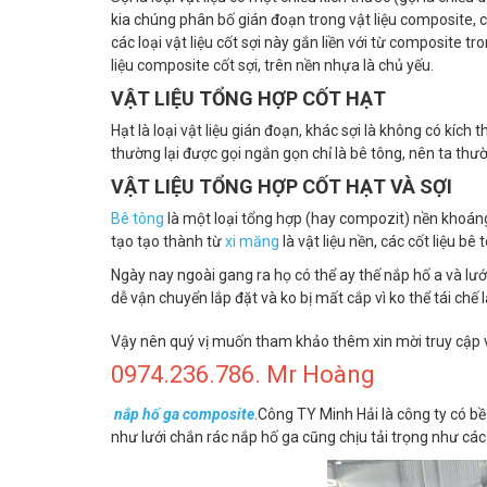
kia chúng phân bố gián đoạn trong vật liệu composite, c
các loại vật liệu cốt sợi này gắn liền với từ composite 
liệu composite cốt sợi, trên nền nhựa là chủ yếu.
VẬT LIỆU TỔNG HỢP CỐT HẠT
Hạt là loại vật liệu gián đoạn, khác sợi là không có kích 
thường lại được gọi ngắn gọn chỉ là bê tông, nên ta thườn
VẬT LIỆU TỔNG HỢP CỐT HẠT VÀ SỢI
Bê tông
là một loại tổng hợp (hay compozit) nền khoán
tạo tạo thành từ
xi măng
là vật liệu nền, các cốt liệu bê
Ngày nay ngoài gang ra họ có thể ay thế nắp hố a và lưới
dễ vận chuyển lắp đặt và ko bị mất cắp vì ko thể tái chế l
Vậy nên quý vị muốn tham khảo thêm xin mời truy cập
0974.236.786. Mr Hoàng
nắp hố ga composite
.Công TY Minh Hải là công ty có bề
như lưới chắn rác nắp hố ga cũng chịu tải trọng như c