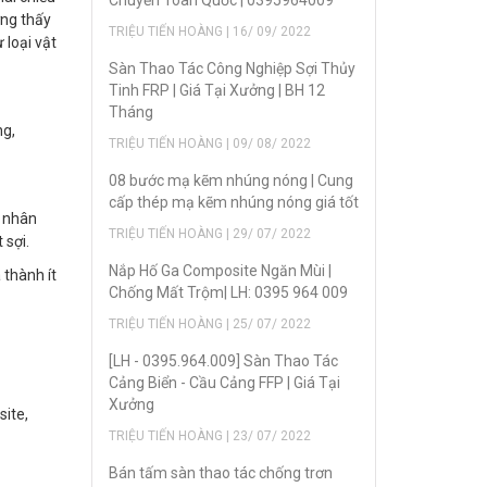
Chuyển Toàn Quốc | 0395964009
ờng thấy
TRIỆU TIẾN HOÀNG | 16/ 09/ 2022
 loại vật
Sàn Thao Tác Công Nghiệp Sợi Thủy
Tinh FRP | Giá Tại Xưởng | BH 12
Tháng
ng,
TRIỆU TIẾN HOÀNG | 09/ 08/ 2022
08 bước mạ kẽm nhúng nóng | Cung
cấp thép mạ kẽm nhúng nóng giá tốt
á nhân
TRIỆU TIẾN HOÀNG | 29/ 07/ 2022
 sợi.
Nắp Hố Ga Composite Ngăn Mùi |
 thành ít
Chống Mất Trộm| LH: 0395 964 009
TRIỆU TIẾN HOÀNG | 25/ 07/ 2022
[LH - 0395.964.009] Sàn Thao Tác
Cảng Biển - Cầu Cảng FFP | Giá Tại
Xưởng
site,
TRIỆU TIẾN HOÀNG | 23/ 07/ 2022
Bán tấm sàn thao tác chống trơn