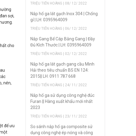
TRIỆU TIẾN HOÀNG | 08/ 12/ 2022
thường
Nắp hố ga lát gạch Inox 304 | Chống
đan sợi,
gỉ | LH: 0395964009
phương.
TRIỆU TIẾN HOÀNG | 06/ 12/ 2022
Nắp Gang Bể Cáp Bằng Gang | Đầy
Đủ Kích Thước | LH: 0395964009
nhất cho
TRIỆU TIẾN HOÀNG | 02/ 12/ 2022
Nắp hố ga lát gạch gang cầu Minh
sau
Hải theo tiêu chuẩn BS EN 124:
2015|| LH: 0911 787 668
các
o, nén,
TRIỆU TIẾN HOÀNG | 24/ 11/ 2022
Nắp hố ga sử dụng công nghệ đúc
Furan || Hàng xuất khẩu mới nhất
2023
TRIỆU TIẾN HOÀNG | 23/ 11/ 2022
ệt để ưu
So sánh nắp hố ga composite sử
 một
dụng công nghệ ép nóng và công