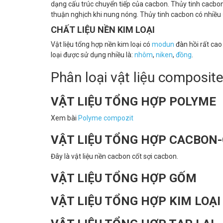
dạng cấu trúc chuyển tiếp của cacbon. Thủy tinh cacbon
thuận nghịch khi nung nóng. Thủy tinh cacbon có nhiều 
CHẤT LIỆU NỀN KIM LOẠI
Vật liệu tổng hợp nền kim loại có
modun
đàn hồi rất cao
loại được sử dụng nhiều là:
nhôm
,
niken
,
đồng
.
Phân loại vật liệu composit
VẬT LIỆU TỔNG HỢP POLYME
Xem bài
Polyme compozit
VẬT LIỆU TỔNG HỢP CACBON
Đây là vật liệu nền cacbon cốt sợi cacbon.
VẬT LIỆU TỔNG HỢP GỐM
VẬT LIỆU TỔNG HỢP KIM LOẠI