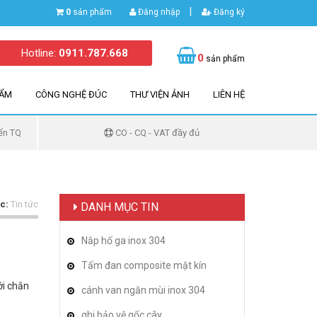
|
0
sản phẩm
Đăng nhập
Đăng ký
Hotline:
0911.787.668
0
sản phẩm
HẨM
CÔNG NGHỆ ĐÚC
THƯ VIỆN ẢNH
LIÊN HỆ
ển TQ
CO - CQ - VAT đầy đủ
c:
Tin tức
DANH MỤC TIN
Nắp hố ga inox 304
Tấm đan composite mặt kín
ới chắn
cánh van ngăn mùi inox 304
ghi bảo vệ gốc cây