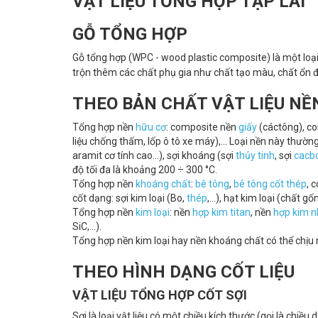
VẬT LIỆU TỔNG HỢP TẠP LAI
GỖ TỔNG HỢP
Gỗ tổng hợp (WPC - wood plastic composite) là một loại 
trộn thêm các chất phụ gia như chất tạo màu, chất ổn đ
THEO BẢN CHẤT VẬT LIỆU NỀ
Tổng hợp nền
hữu cơ
: composite nền
giấy
(cáctông), c
liệu chống thấm, lốp ô tô xe máy),... Loại nền này thường 
aramit cơ tính cao...), sợi khoáng (sợi
thủy tinh
, sợi
cacb
độ tối đa là khoảng 200 ÷ 300 °C.
Tổng hợp nền
khoáng chất
:
bê tông
,
bê tông cốt thép
, 
cốt dạng: sợi kim loại (Bo,
thép
,...), hạt kim loại (chất 
Tổng hợp nền
kim loại
: nền
hợp kim titan
, nền
hợp kim 
SiC,...).
Tổng hợp nền kim loại hay nền khoáng chất có thể chịu n
THEO HÌNH DẠNG CỐT LIỆU
VẬT LIỆU TỔNG HỢP CỐT SỢI
Sợi là loại vật liệu có một chiều kích thước (gọi là chiều