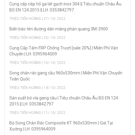
Cung cấp nắp hố ga lát gạch inox 304 || Tiêu chuẩn Châu Âu
BS EN 124:2015 || LH: 0353842797
TRIỆU TIẾN HOÀNG | 27/ 10/ 2022
Biển báo tên đường dán màng phản quang 3M-3900
TRIỆU TIẾN HOÀNG | 25/ 10/ 2022
Cung Cấp Tấm FRP Chống Trượt [sale 20%] | Miễn Phí Vận
Chuyển | LH: 0395964009
TRIỆU TIẾN HOÀNG | 16/ 10/ 2022
Song chắn rác gang cầu 960x530mm | Miễn Phí Vận Chuyển
Toàn Quốc
TRIỆU TIẾN HOÀNG | 14/ 10/ 2022
Sản xuẩt bó vỉa gang cầu | Tiêu chuẩn Châu Âu BS EN 124 :
2015 || LH: 0353842797
TRIỆU TIẾN HOÀNG | 11/ 10/ 2022
Bộ Song Chắn Rác Composite KT 960x530mm | Giá Tại
Xưởng | LH: 0395964009