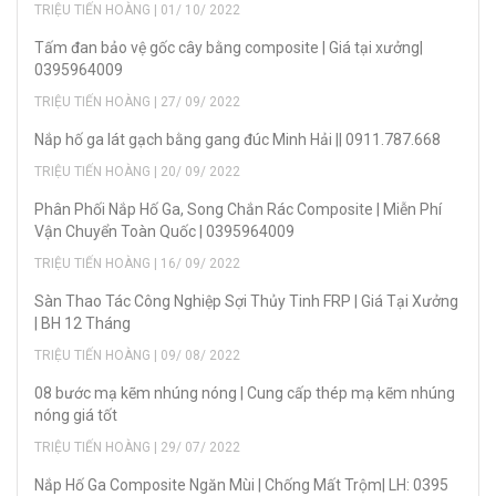
TRIỆU TIẾN HOÀNG | 01/ 10/ 2022
Tấm đan bảo vệ gốc cây bằng composite | Giá tại xưởng|
0395964009
TRIỆU TIẾN HOÀNG | 27/ 09/ 2022
Nắp hố ga lát gạch bằng gang đúc Minh Hải || 0911.787.668
TRIỆU TIẾN HOÀNG | 20/ 09/ 2022
Phân Phối Nắp Hố Ga, Song Chắn Rác Composite | Miễn Phí
Vận Chuyển Toàn Quốc | 0395964009
TRIỆU TIẾN HOÀNG | 16/ 09/ 2022
Sàn Thao Tác Công Nghiệp Sợi Thủy Tinh FRP | Giá Tại Xưởng
| BH 12 Tháng
TRIỆU TIẾN HOÀNG | 09/ 08/ 2022
08 bước mạ kẽm nhúng nóng | Cung cấp thép mạ kẽm nhúng
nóng giá tốt
TRIỆU TIẾN HOÀNG | 29/ 07/ 2022
Nắp Hố Ga Composite Ngăn Mùi | Chống Mất Trộm| LH: 0395