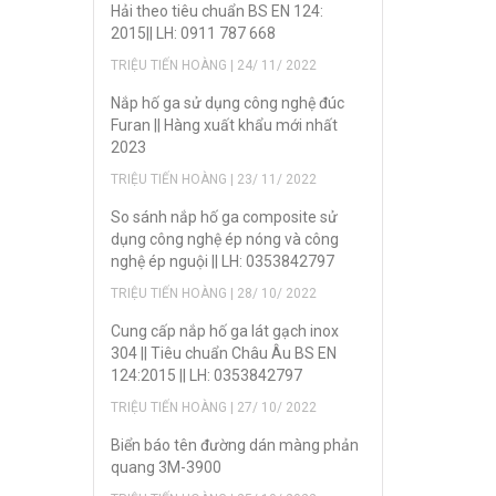
Hải theo tiêu chuẩn BS EN 124:
2015|| LH: 0911 787 668
TRIỆU TIẾN HOÀNG | 24/ 11/ 2022
Nắp hố ga sử dụng công nghệ đúc
Furan || Hàng xuất khẩu mới nhất
2023
TRIỆU TIẾN HOÀNG | 23/ 11/ 2022
So sánh nắp hố ga composite sử
dụng công nghệ ép nóng và công
nghệ ép nguội || LH: 0353842797
TRIỆU TIẾN HOÀNG | 28/ 10/ 2022
Cung cấp nắp hố ga lát gạch inox
304 || Tiêu chuẩn Châu Âu BS EN
124:2015 || LH: 0353842797
TRIỆU TIẾN HOÀNG | 27/ 10/ 2022
Biển báo tên đường dán màng phản
quang 3M-3900