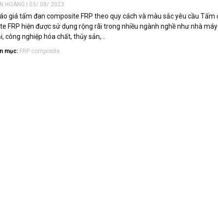
ẾN HOÀNG | 03/ 08/ 2023
 Báo giá tấm đan composite FRP theo quy cách và màu sắc yêu cầu Tấm
e FRP hiện được sử dụng rộng rãi trong nhiều ngành nghề như nhà máy 
i, công nghiệp hóa chất, thủy sản,...
n mục:
FRP composite