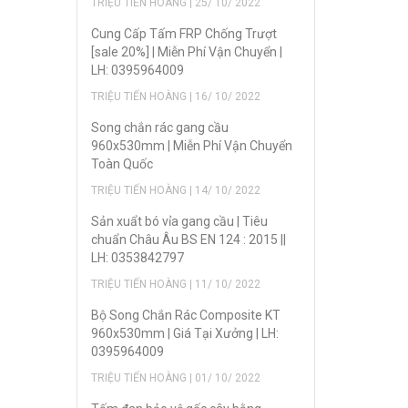
TRIỆU TIẾN HOÀNG | 25/ 10/ 2022
Cung Cấp Tấm FRP Chống Trượt
[sale 20%] | Miễn Phí Vận Chuyển |
LH: 0395964009
TRIỆU TIẾN HOÀNG | 16/ 10/ 2022
Song chắn rác gang cầu
960x530mm | Miễn Phí Vận Chuyển
Toàn Quốc
TRIỆU TIẾN HOÀNG | 14/ 10/ 2022
Sản xuẩt bó vỉa gang cầu | Tiêu
chuẩn Châu Âu BS EN 124 : 2015 ||
LH: 0353842797
TRIỆU TIẾN HOÀNG | 11/ 10/ 2022
Bộ Song Chắn Rác Composite KT
960x530mm | Giá Tại Xưởng | LH:
0395964009
TRIỆU TIẾN HOÀNG | 01/ 10/ 2022