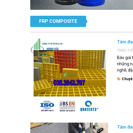
FRP COMPOSITE
Tấm đan
TRIỆU TI
Báo giá 
những n
nghề, đặc
Chuyê
Tấm đa