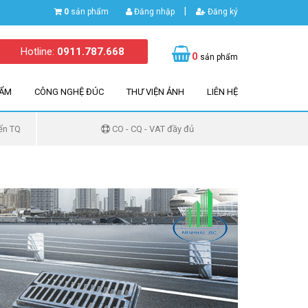
|
0
sản phẩm
Đăng nhập
Đăng ký
Hotline:
0911.787.668
0
sản phẩm
HẨM
CÔNG NGHỆ ĐÚC
THƯ VIỆN ẢNH
LIÊN HỆ
ển TQ
CO - CQ - VAT đầy đủ