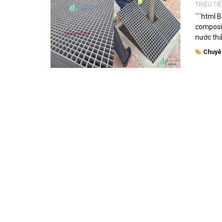
TRIỆU TI
```html
composit
nước thả
Chuyê