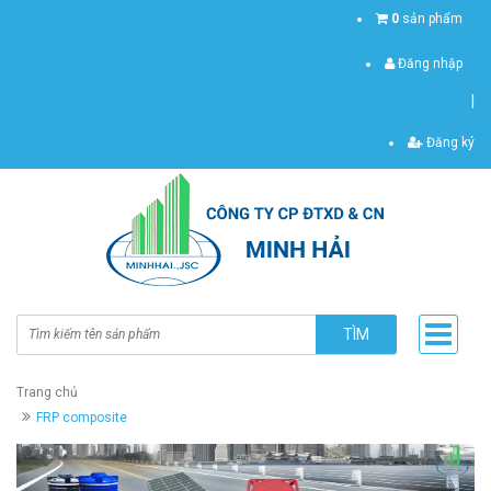
0
sản phẩm
Đăng nhập
|
Đăng ký
TÌM
Trang chủ
FRP composite