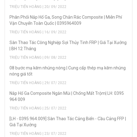
TRIỆU TIẾN HOÀNG | 20/ 09/ 2022
Phân Phối Nắp Hố Ga, Song Chắn Rác Composite | Miễn Phí
Vận Chuyển Toàn Quốc | 0395964009
TRIỆU TIẾN HOÀNG | 16/ 09/ 2022
Sàn Thao Tác Công Nghiệp Sợi Thủy Tinh FRP | Giá Tại Xưởng
| BH 12 Tháng
TRIỆU TIẾN HOÀNG | 09/ 08/ 2022
08 bước mạ kẽm nhúng nóng | Cung cấp thép mạ kẽm nhúng
nóng giá tốt
TRIỆU TIẾN HOÀNG | 29/ 07/ 2022
Nắp Hố Ga Composite Ngăn Mùi | Chống Mất Trộm| LH: 0395
964 009
TRIỆU TIẾN HOÀNG | 25/ 07/ 2022
[LH - 0395.964.009] Sàn Thao Tác Cảng Biển - Cầu Cảng FFP |
Giá Tại Xưởng
TRIỆU TIẾN HOÀNG | 23/ 07/ 2022