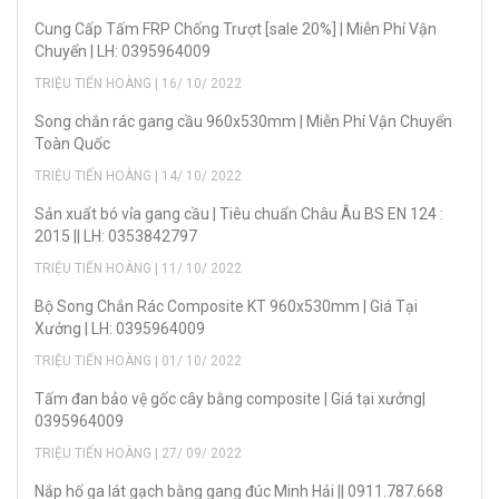
Cung Cấp Tấm FRP Chống Trượt [sale 20%] | Miễn Phí Vận
Chuyển | LH: 0395964009
TRIỆU TIẾN HOÀNG | 16/ 10/ 2022
Song chắn rác gang cầu 960x530mm | Miễn Phí Vận Chuyển
Toàn Quốc
TRIỆU TIẾN HOÀNG | 14/ 10/ 2022
Sản xuẩt bó vỉa gang cầu | Tiêu chuẩn Châu Âu BS EN 124 :
2015 || LH: 0353842797
TRIỆU TIẾN HOÀNG | 11/ 10/ 2022
Bộ Song Chắn Rác Composite KT 960x530mm | Giá Tại
Xưởng | LH: 0395964009
TRIỆU TIẾN HOÀNG | 01/ 10/ 2022
Tấm đan bảo vệ gốc cây bằng composite | Giá tại xưởng|
0395964009
TRIỆU TIẾN HOÀNG | 27/ 09/ 2022
Nắp hố ga lát gạch bằng gang đúc Minh Hải || 0911.787.668