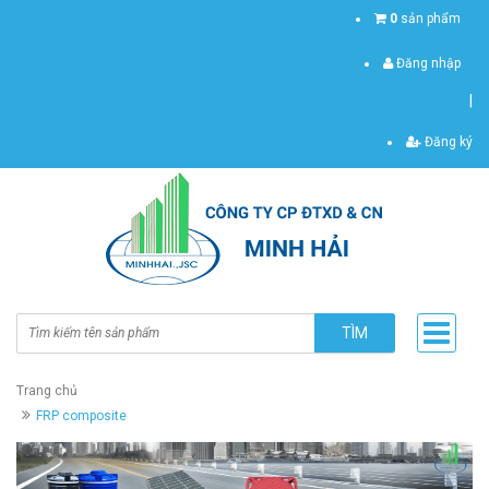
0
sản phẩm
Đăng nhập
|
Đăng ký
TÌM
Trang chủ
FRP composite