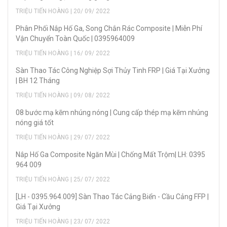
TRIỆU TIẾN HOÀNG | 20/ 09/ 2022
Phân Phối Nắp Hố Ga, Song Chắn Rác Composite | Miễn Phí
Vận Chuyển Toàn Quốc | 0395964009
TRIỆU TIẾN HOÀNG | 16/ 09/ 2022
Sàn Thao Tác Công Nghiệp Sợi Thủy Tinh FRP | Giá Tại Xưởng
| BH 12 Tháng
TRIỆU TIẾN HOÀNG | 09/ 08/ 2022
08 bước mạ kẽm nhúng nóng | Cung cấp thép mạ kẽm nhúng
nóng giá tốt
TRIỆU TIẾN HOÀNG | 29/ 07/ 2022
Nắp Hố Ga Composite Ngăn Mùi | Chống Mất Trộm| LH: 0395
964 009
TRIỆU TIẾN HOÀNG | 25/ 07/ 2022
[LH - 0395.964.009] Sàn Thao Tác Cảng Biển - Cầu Cảng FFP |
Giá Tại Xưởng
TRIỆU TIẾN HOÀNG | 23/ 07/ 2022