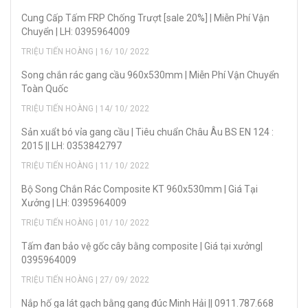
Cung Cấp Tấm FRP Chống Trượt [sale 20%] | Miễn Phí Vận
Chuyển | LH: 0395964009
TRIỆU TIẾN HOÀNG | 16/ 10/ 2022
Song chắn rác gang cầu 960x530mm | Miễn Phí Vận Chuyển
Toàn Quốc
TRIỆU TIẾN HOÀNG | 14/ 10/ 2022
Sản xuẩt bó vỉa gang cầu | Tiêu chuẩn Châu Âu BS EN 124 :
2015 || LH: 0353842797
TRIỆU TIẾN HOÀNG | 11/ 10/ 2022
Bộ Song Chắn Rác Composite KT 960x530mm | Giá Tại
Xưởng | LH: 0395964009
TRIỆU TIẾN HOÀNG | 01/ 10/ 2022
Tấm đan bảo vệ gốc cây bằng composite | Giá tại xưởng|
0395964009
TRIỆU TIẾN HOÀNG | 27/ 09/ 2022
Nắp hố ga lát gạch bằng gang đúc Minh Hải || 0911.787.668