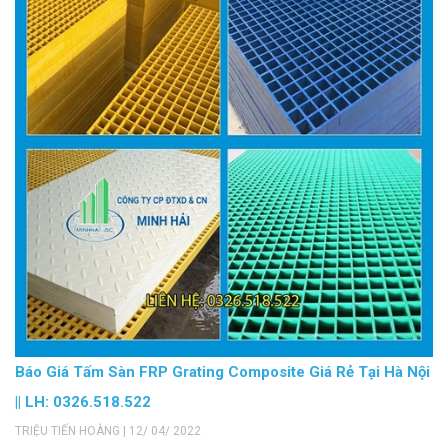
Báo Giá Tấm Sàn FRP Grating Composite Giá Rẻ Tại Hà Nội
|| LH: 0326.518.522
TRIỆU TIẾN HOÀNG | 12/ 04/ 2022