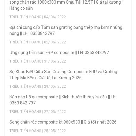
song chắn rác 1000x300 mm Chịu Tải 12,5T | Giá tại xưởng |
Hàng có sẵn
TRIỆU TIẾN HOÀNG | 04/ 06/ 2022
Địa chỉ cung cấp Tấm sàn grating bằng thép mạ kẽm nhúng
nóng || LH : 0353842797
TRIỆU TIẾN HOÀNG | 02/ 06/ 2022
Ứng dụng tấm sàn FRP composite || LH: 0353842797
TRIỆU TIẾN HOÀNG | 31/ 05/ 2022
Sự Khác Biệt Giữa Sàn Grating Composite FRP và Grating
Thép Mạ Kẽm | Giá Rẻ Tại Xưởng 2026
TRIỆU TIẾN HOÀNG | 29/ 05/ 2022
Bán nắp hố ga composite || Kích thước theo yêu cầu || LH:
0353 842 797
TRIỆU TIẾN HOÀNG | 27/ 05/ 2022
Song chắn rác composite kt 960x530 || Giá tốt nhất 2026
TRIỆU TIẾN HOÀNG | 25/ 05/ 2022