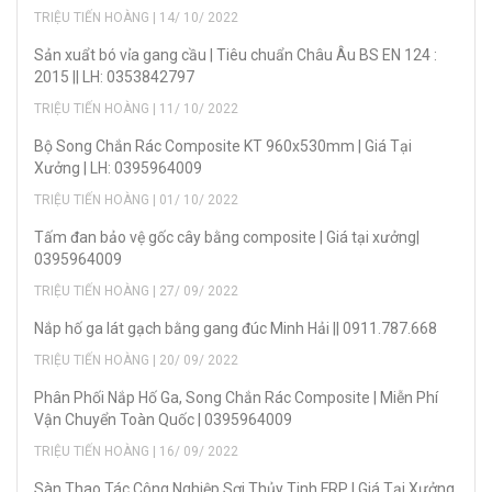
TRIỆU TIẾN HOÀNG | 14/ 10/ 2022
Sản xuẩt bó vỉa gang cầu | Tiêu chuẩn Châu Âu BS EN 124 :
2015 || LH: 0353842797
TRIỆU TIẾN HOÀNG | 11/ 10/ 2022
Bộ Song Chắn Rác Composite KT 960x530mm | Giá Tại
Xưởng | LH: 0395964009
TRIỆU TIẾN HOÀNG | 01/ 10/ 2022
Tấm đan bảo vệ gốc cây bằng composite | Giá tại xưởng|
0395964009
TRIỆU TIẾN HOÀNG | 27/ 09/ 2022
Nắp hố ga lát gạch bằng gang đúc Minh Hải || 0911.787.668
TRIỆU TIẾN HOÀNG | 20/ 09/ 2022
Phân Phối Nắp Hố Ga, Song Chắn Rác Composite | Miễn Phí
Vận Chuyển Toàn Quốc | 0395964009
TRIỆU TIẾN HOÀNG | 16/ 09/ 2022
Sàn Thao Tác Công Nghiệp Sợi Thủy Tinh FRP | Giá Tại Xưởng