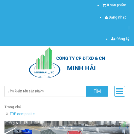
0
sản phẩm
Đăng nhập
|
Đăng ký
TÌM
Trang chủ
FRP composite