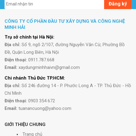
Đăng ký
CÔNG TY CỔ PHẦN ĐẦU TƯ XÂY DỰNG VÀ CÔNG NGHỆ
MINH HẢI
Trụ sở chính tại Hà Nội:
Địa chỉ:
Số 9, ngõ 2/107, đường Nguyễn Văn Cừ, Phường Bồ
Đề, Quận Long Biên, Hà Nội
Điện thoại:
0911.787.668
Email:
xaydungminhhaivn@gmail.com
Chi nhánh Thủ Đức TP.HCM:
Địa chỉ:
Số 246 đường 14 - P. Phước Long A - TP. Thủ Đức - Hồ
Chí Minh
Điện thoại:
0903 354 672
Email:
tuanancuong@yahoo.com
GIỚI THIỆU CHUNG
Trang chủ