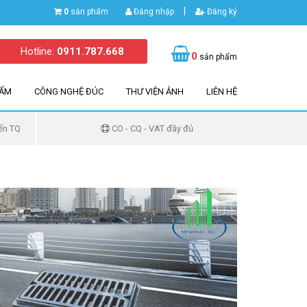
|
0
sản phẩm
Đăng nhập
Đăng ký
Hotline:
0911.787.668
0
sản phẩm
HẨM
CÔNG NGHỆ ĐÚC
THƯ VIỆN ẢNH
LIÊN HỆ
ển TQ
CO - CQ - VAT đầy đủ