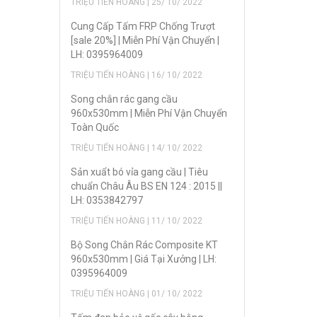
TRIỆU TIẾN HOÀNG | 25/ 10/ 2022
Cung Cấp Tấm FRP Chống Trượt
[sale 20%] | Miễn Phí Vận Chuyển |
LH: 0395964009
TRIỆU TIẾN HOÀNG | 16/ 10/ 2022
Song chắn rác gang cầu
960x530mm | Miễn Phí Vận Chuyển
Toàn Quốc
TRIỆU TIẾN HOÀNG | 14/ 10/ 2022
Sản xuẩt bó vỉa gang cầu | Tiêu
chuẩn Châu Âu BS EN 124 : 2015 ||
LH: 0353842797
TRIỆU TIẾN HOÀNG | 11/ 10/ 2022
Bộ Song Chắn Rác Composite KT
960x530mm | Giá Tại Xưởng | LH:
0395964009
TRIỆU TIẾN HOÀNG | 01/ 10/ 2022