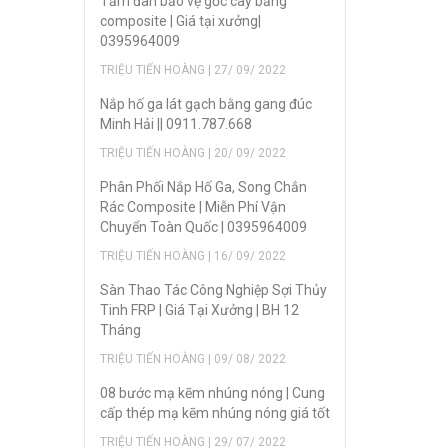
Tấm đan bảo vệ gốc cây bằng
composite | Giá tại xưởng|
0395964009
TRIỆU TIẾN HOÀNG | 27/ 09/ 2022
Nắp hố ga lát gạch bằng gang đúc
Minh Hải || 0911.787.668
TRIỆU TIẾN HOÀNG | 20/ 09/ 2022
Phân Phối Nắp Hố Ga, Song Chắn
Rác Composite | Miễn Phí Vận
Chuyển Toàn Quốc | 0395964009
TRIỆU TIẾN HOÀNG | 16/ 09/ 2022
Sàn Thao Tác Công Nghiệp Sợi Thủy
Tinh FRP | Giá Tại Xưởng | BH 12
Tháng
TRIỆU TIẾN HOÀNG | 09/ 08/ 2022
08 bước mạ kẽm nhúng nóng | Cung
cấp thép mạ kẽm nhúng nóng giá tốt
TRIỆU TIẾN HOÀNG | 29/ 07/ 2022