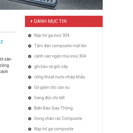
DANH MỤC TIN
Nắp hố ga inox 304
22
Tấm đan composite mặt kín
cánh van ngăn mùi inox 304
lót sàn
 công
ghi bảo vệ gốc cây
 cách
cống thoát nước nhập khẩu
Gờ giảm tốc cao su
Gang đúc chi tiết
Biển Báo Giao Thông
Song chắn rác Composite
Nắp hố ga composite