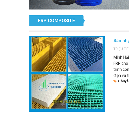
FRP COMPOSITE
Sàn nhự
TRIỆU TI
Minh Hả
FRP cho 
trình cô
điện và 
Chuyê