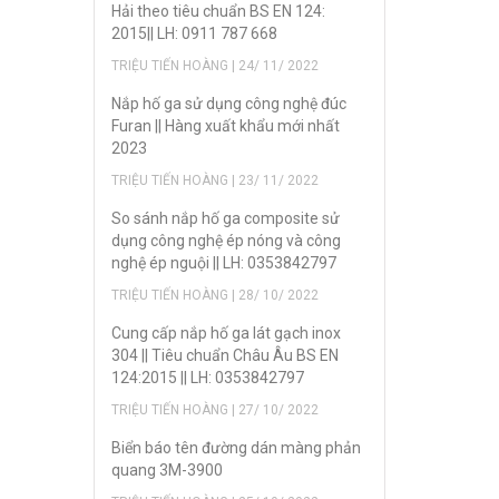
Hải theo tiêu chuẩn BS EN 124:
2015|| LH: 0911 787 668
TRIỆU TIẾN HOÀNG | 24/ 11/ 2022
Nắp hố ga sử dụng công nghệ đúc
Furan || Hàng xuất khẩu mới nhất
2023
TRIỆU TIẾN HOÀNG | 23/ 11/ 2022
So sánh nắp hố ga composite sử
dụng công nghệ ép nóng và công
nghệ ép nguội || LH: 0353842797
TRIỆU TIẾN HOÀNG | 28/ 10/ 2022
Cung cấp nắp hố ga lát gạch inox
304 || Tiêu chuẩn Châu Âu BS EN
124:2015 || LH: 0353842797
TRIỆU TIẾN HOÀNG | 27/ 10/ 2022
Biển báo tên đường dán màng phản
quang 3M-3900