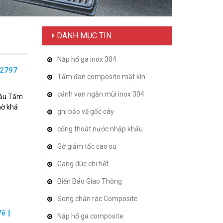
DANH MỤC TIN
Nắp hố ga inox 304
42797
Tấm đan composite mặt kín
cánh van ngăn mùi inox 304
 cầu Tấm
hờ khả
ghi bảo vệ gốc cây
cống thoát nước nhập khẩu
Gờ giảm tốc cao su
Gang đúc chi tiết
Biển Báo Giao Thông
Song chắn rác Composite
 ||
Nắp hố ga composite