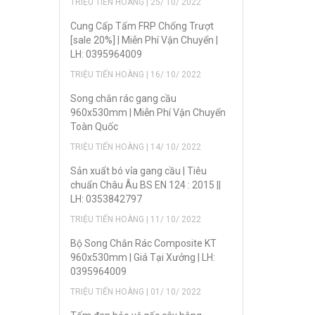
TRIỆU TIẾN HOÀNG | 25/ 10/ 2022
Cung Cấp Tấm FRP Chống Trượt
[sale 20%] | Miễn Phí Vận Chuyển |
LH: 0395964009
TRIỆU TIẾN HOÀNG | 16/ 10/ 2022
Song chắn rác gang cầu
960x530mm | Miễn Phí Vận Chuyển
Toàn Quốc
TRIỆU TIẾN HOÀNG | 14/ 10/ 2022
Sản xuẩt bó vỉa gang cầu | Tiêu
chuẩn Châu Âu BS EN 124 : 2015 ||
LH: 0353842797
TRIỆU TIẾN HOÀNG | 11/ 10/ 2022
Bộ Song Chắn Rác Composite KT
960x530mm | Giá Tại Xưởng | LH:
0395964009
TRIỆU TIẾN HOÀNG | 01/ 10/ 2022