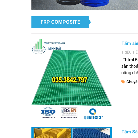
FRP COMPOSITE
Tấm sàn
TRIỆU TI
```html 
sàn thoá
năng chố
Chuyê
Tấm Sàn