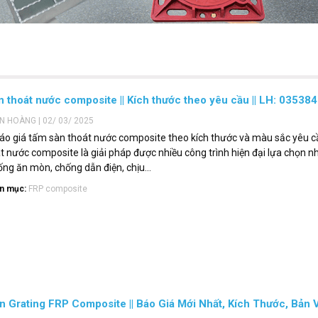
 thoát nước composite || Kích thước theo yêu cầu || LH: 03538
ẾN HOÀNG | 02/ 03/ 2025
Báo giá tấm sàn thoát nước composite theo kích thước và màu sắc yêu
t nước composite là giải pháp được nhiều công trình hiện đại lựa chọn n
ng ăn mòn, chống dẫn điện, chịu...
n mục:
FRP composite
 Grating FRP Composite || Báo Giá Mới Nhất, Kích Thước, Bản Vẽ