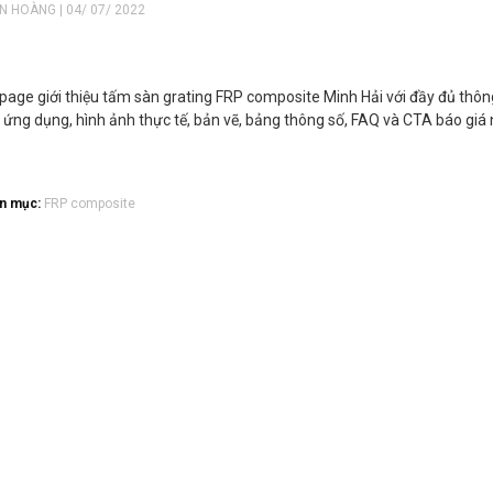
ẾN HOÀNG | 04/ 07/ 2022
page giới thiệu tấm sàn grating FRP composite Minh Hải với đầy đủ thông
 ứng dụng, hình ảnh thực tế, bản vẽ, bảng thông số, FAQ và CTA báo giá
n mục:
FRP composite