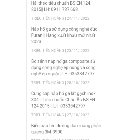
Hải theo tiêu chuẩn BS EN 124:
2015|| LH: 0911 787 668
TRIỆU TIẾN HOÀNG | 24/ 11/ 2022
Nắp hố ga sử dụng công nghệ đúc
Furan || Hàng xuất khẩu mới nhất
2023
TRIỆU TIẾN HOÀNG | 23/ 11/ 2022
So sánh nắp hố ga composite sử
dụng công nghệ ép nóng và công
nghệ ép nguội || LH: 0353842797
TRIỆU TIẾN HOÀNG | 28/ 10/ 2022
Cung cấp nắp hố ga lát gạch inox
304 || Tiêu chuẩn Châu Âu BS EN
124:2015 || LH: 0353842797
TRIỆU TIẾN HOÀNG | 27/ 10/ 2022
Biển báo tên đường dán màng phản
quang 3M-3900