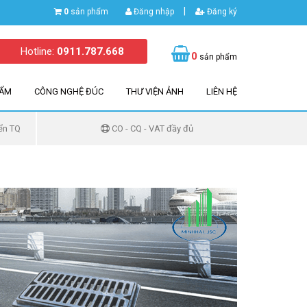
|
0
sản phẩm
Đăng nhập
Đăng ký
Hotline:
0911.787.668
0
sản phẩm
HẨM
CÔNG NGHỆ ĐÚC
THƯ VIỆN ẢNH
LIÊN HỆ
ển TQ
CO - CQ - VAT đầy đủ