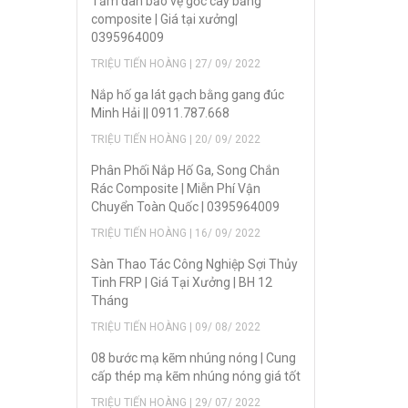
Tấm đan bảo vệ gốc cây bằng
composite | Giá tại xưởng|
0395964009
TRIỆU TIẾN HOÀNG | 27/ 09/ 2022
Nắp hố ga lát gạch bằng gang đúc
Minh Hải || 0911.787.668
TRIỆU TIẾN HOÀNG | 20/ 09/ 2022
Phân Phối Nắp Hố Ga, Song Chắn
Rác Composite | Miễn Phí Vận
Chuyển Toàn Quốc | 0395964009
TRIỆU TIẾN HOÀNG | 16/ 09/ 2022
Sàn Thao Tác Công Nghiệp Sợi Thủy
Tinh FRP | Giá Tại Xưởng | BH 12
Tháng
TRIỆU TIẾN HOÀNG | 09/ 08/ 2022
08 bước mạ kẽm nhúng nóng | Cung
cấp thép mạ kẽm nhúng nóng giá tốt
TRIỆU TIẾN HOÀNG | 29/ 07/ 2022