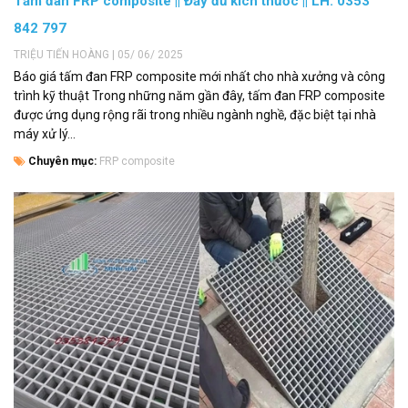
Tấm đan FRP composite || Đầy đủ kích thước || LH: 0353
842 797
TRIỆU TIẾN HOÀNG | 05/ 06/ 2025
Báo giá tấm đan FRP composite mới nhất cho nhà xưởng và công
trình kỹ thuật Trong những năm gần đây, tấm đan FRP composite
được ứng dụng rộng rãi trong nhiều ngành nghề, đặc biệt tại nhà
máy xử lý...
Chuyên mục:
FRP composite