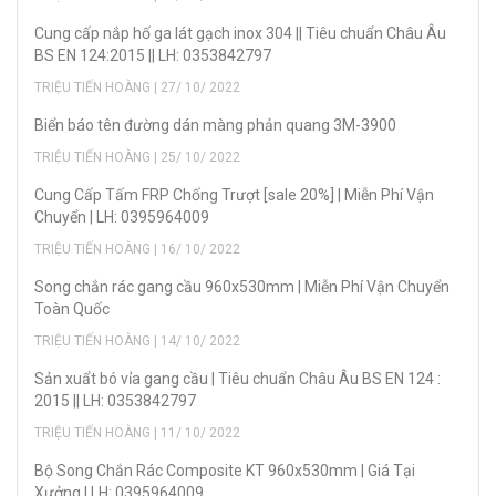
Cung cấp nắp hố ga lát gạch inox 304 || Tiêu chuẩn Châu Âu
BS EN 124:2015 || LH: 0353842797
TRIỆU TIẾN HOÀNG | 27/ 10/ 2022
Biển báo tên đường dán màng phản quang 3M-3900
TRIỆU TIẾN HOÀNG | 25/ 10/ 2022
Cung Cấp Tấm FRP Chống Trượt [sale 20%] | Miễn Phí Vận
Chuyển | LH: 0395964009
TRIỆU TIẾN HOÀNG | 16/ 10/ 2022
Song chắn rác gang cầu 960x530mm | Miễn Phí Vận Chuyển
Toàn Quốc
TRIỆU TIẾN HOÀNG | 14/ 10/ 2022
Sản xuẩt bó vỉa gang cầu | Tiêu chuẩn Châu Âu BS EN 124 :
2015 || LH: 0353842797
TRIỆU TIẾN HOÀNG | 11/ 10/ 2022
Bộ Song Chắn Rác Composite KT 960x530mm | Giá Tại
Xưởng | LH: 0395964009