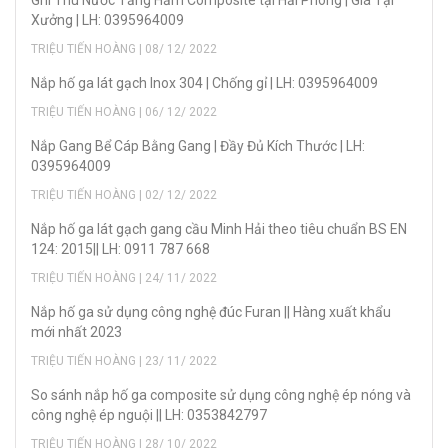
Ghi Thu Nước Tầng Hầm Composite tại Hải Phòng | Giá Tại
Xưởng | LH: 0395964009
TRIỆU TIẾN HOÀNG | 08/ 12/ 2022
Nắp hố ga lát gạch Inox 304 | Chống gỉ | LH: 0395964009
TRIỆU TIẾN HOÀNG | 06/ 12/ 2022
Nắp Gang Bể Cáp Bằng Gang | Đầy Đủ Kích Thước | LH:
0395964009
TRIỆU TIẾN HOÀNG | 02/ 12/ 2022
Nắp hố ga lát gạch gang cầu Minh Hải theo tiêu chuẩn BS EN
124: 2015|| LH: 0911 787 668
TRIỆU TIẾN HOÀNG | 24/ 11/ 2022
Nắp hố ga sử dụng công nghệ đúc Furan || Hàng xuất khẩu
mới nhất 2023
TRIỆU TIẾN HOÀNG | 23/ 11/ 2022
So sánh nắp hố ga composite sử dụng công nghệ ép nóng và
công nghệ ép nguội || LH: 0353842797
TRIỆU TIẾN HOÀNG | 28/ 10/ 2022