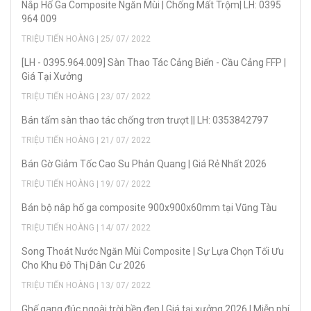
Nắp Hố Ga Composite Ngăn Mùi | Chống Mất Trộm| LH: 0395
964 009
TRIỆU TIẾN HOÀNG | 25/ 07/ 2022
[LH - 0395.964.009] Sàn Thao Tác Cảng Biển - Cầu Cảng FFP |
Giá Tại Xưởng
TRIỆU TIẾN HOÀNG | 23/ 07/ 2022
Bán tấm sàn thao tác chống trơn trượt || LH: 0353842797
TRIỆU TIẾN HOÀNG | 21/ 07/ 2022
Bán Gờ Giảm Tốc Cao Su Phản Quang | Giá Rẻ Nhất 2026
TRIỆU TIẾN HOÀNG | 19/ 07/ 2022
Bán bộ nắp hố ga composite 900x900x60mm tại Vũng Tàu
TRIỆU TIẾN HOÀNG | 14/ 07/ 2022
Song Thoát Nước Ngăn Mùi Composite | Sự Lựa Chọn Tối Ưu
Cho Khu Đô Thị Dân Cư 2026
TRIỆU TIẾN HOÀNG | 13/ 07/ 2022
Ghế gang đúc ngoài trời bền đẹp | Giá tại xưởng 2026 | Miễn phí