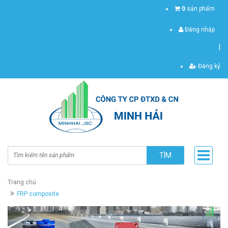
0
sản phẩm
Đăng nhập
|
Đăng ký
TÌM
Trang chủ
FRP composite