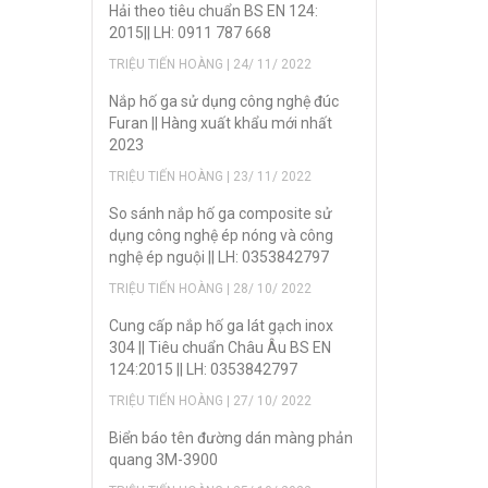
Hải theo tiêu chuẩn BS EN 124:
2015|| LH: 0911 787 668
TRIỆU TIẾN HOÀNG | 24/ 11/ 2022
Nắp hố ga sử dụng công nghệ đúc
Furan || Hàng xuất khẩu mới nhất
2023
TRIỆU TIẾN HOÀNG | 23/ 11/ 2022
So sánh nắp hố ga composite sử
dụng công nghệ ép nóng và công
nghệ ép nguội || LH: 0353842797
TRIỆU TIẾN HOÀNG | 28/ 10/ 2022
Cung cấp nắp hố ga lát gạch inox
304 || Tiêu chuẩn Châu Âu BS EN
124:2015 || LH: 0353842797
TRIỆU TIẾN HOÀNG | 27/ 10/ 2022
Biển báo tên đường dán màng phản
quang 3M-3900