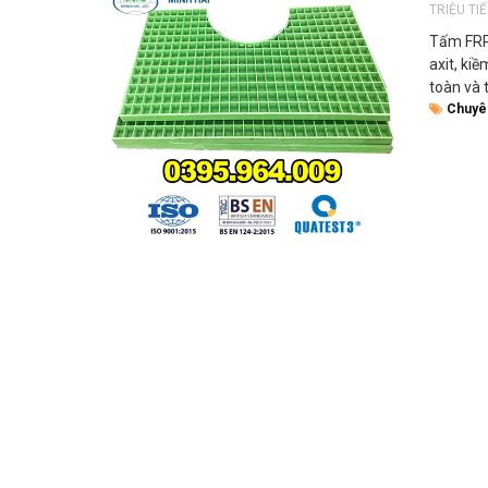
TRIỆU TI
Tấm FRP 
axit, ki
toàn và 
Chuyê