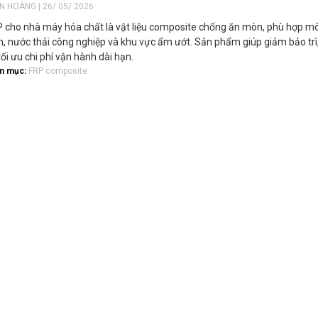
ẾN HOÀNG | 26/ 05/ 2026
cho nhà máy hóa chất là vật liệu composite chống ăn mòn, phù hợp mô
ềm, nước thải công nghiệp và khu vực ẩm ướt. Sản phẩm giúp giảm bảo trì
tối ưu chi phí vận hành dài hạn.
n mục:
FRP composite