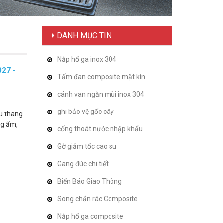
DANH MỤC TIN
Nắp hố ga inox 304
027 -
Tấm đan composite mặt kín
cánh van ngăn mùi inox 304
ghi bảo vệ gốc cây
ầu thang
ng ẩm,
cống thoát nước nhập khẩu
Gờ giảm tốc cao su
Gang đúc chi tiết
Biển Báo Giao Thông
Song chắn rác Composite
Nắp hố ga composite