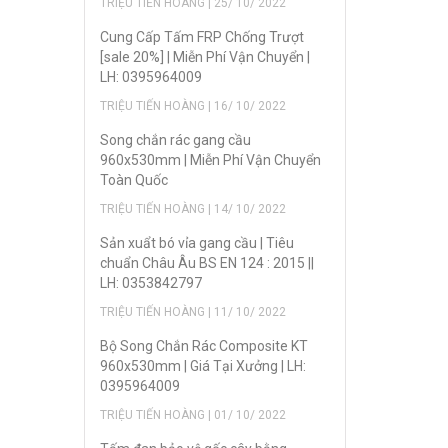
TRIỆU TIẾN HOÀNG | 25/ 10/ 2022
Cung Cấp Tấm FRP Chống Trượt
[sale 20%] | Miễn Phí Vận Chuyển |
LH: 0395964009
TRIỆU TIẾN HOÀNG | 16/ 10/ 2022
Song chắn rác gang cầu
960x530mm | Miễn Phí Vận Chuyển
Toàn Quốc
TRIỆU TIẾN HOÀNG | 14/ 10/ 2022
Sản xuẩt bó vỉa gang cầu | Tiêu
chuẩn Châu Âu BS EN 124 : 2015 ||
LH: 0353842797
TRIỆU TIẾN HOÀNG | 11/ 10/ 2022
Bộ Song Chắn Rác Composite KT
960x530mm | Giá Tại Xưởng | LH:
0395964009
TRIỆU TIẾN HOÀNG | 01/ 10/ 2022