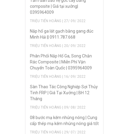
Tấm đan bảo vệ gốc cây bằng
composite | Giá tại xưởng|
0395964009
TRIỆU TIẾN HOÀNG | 27/ 09/ 2022
Nắp hố ga lát gạch bằng gang đúc
Minh Hải || 0911.787.668
TRIỆU TIẾN HOÀNG | 20/ 09/ 2022
Phân Phối Nắp Hố Ga, Song Chắn
Rác Composite | Miễn Phí Vận
Chuyển Toàn Quốc | 0395964009
TRIỆU TIẾN HOÀNG | 16/ 09/ 2022
Sàn Thao Tác Công Nghiệp Sợi Thủy
Tinh FRP | Giá Tại Xưởng | BH 12
Tháng
TRIỆU TIẾN HOÀNG | 09/ 08/ 2022
08 bước mạ kẽm nhúng nóng | Cung
cấp thép mạ kẽm nhúng nóng giá tốt
TRIỆU TIẾN HOÀNG | 29/ 07/ 2022