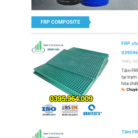
FRP COMPOSITE
FRP cho
03959
TRIỆU TI
Tấm FRP 
tại trạm
hóa chất
Chuyê
Tấm FRP