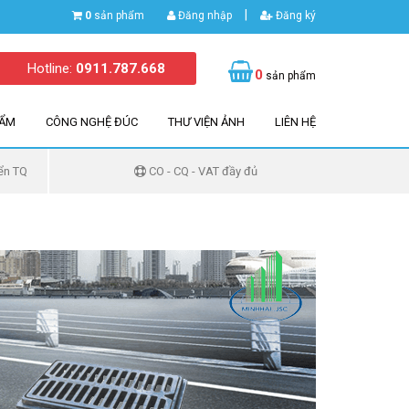
|
0
sản phẩm
Đăng nhập
Đăng ký
Hotline:
0911.787.668
0
sản phẩm
HẨM
CÔNG NGHỆ ĐÚC
THƯ VIỆN ẢNH
LIÊN HỆ
ển TQ
CO - CQ - VAT đầy đủ