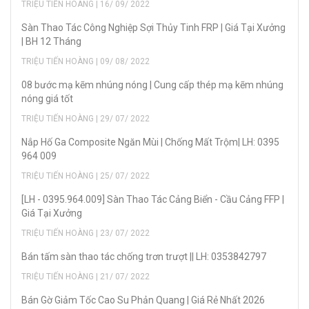
TRIỆU TIẾN HOÀNG | 16/ 09/ 2022
Sàn Thao Tác Công Nghiệp Sợi Thủy Tinh FRP | Giá Tại Xưởng
| BH 12 Tháng
TRIỆU TIẾN HOÀNG | 09/ 08/ 2022
08 bước mạ kẽm nhúng nóng | Cung cấp thép mạ kẽm nhúng
nóng giá tốt
TRIỆU TIẾN HOÀNG | 29/ 07/ 2022
Nắp Hố Ga Composite Ngăn Mùi | Chống Mất Trộm| LH: 0395
964 009
TRIỆU TIẾN HOÀNG | 25/ 07/ 2022
[LH - 0395.964.009] Sàn Thao Tác Cảng Biển - Cầu Cảng FFP |
Giá Tại Xưởng
TRIỆU TIẾN HOÀNG | 23/ 07/ 2022
Bán tấm sàn thao tác chống trơn trượt || LH: 0353842797
TRIỆU TIẾN HOÀNG | 21/ 07/ 2022
Bán Gờ Giảm Tốc Cao Su Phản Quang | Giá Rẻ Nhất 2026