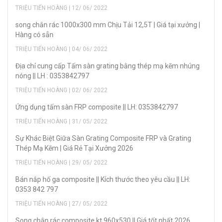
TRIỆU TIẾN HOÀNG | 12/ 06/ 2022
song chắn rác 1000x300 mm Chịu Tải 12,5T | Giá tại xưởng |
Hàng có sẵn
TRIỆU TIẾN HOÀNG | 04/ 06/ 2022
Địa chỉ cung cấp Tấm sàn grating bằng thép mạ kẽm nhúng
nóng || LH : 0353842797
TRIỆU TIẾN HOÀNG | 02/ 06/ 2022
Ứng dụng tấm sàn FRP composite || LH: 0353842797
TRIỆU TIẾN HOÀNG | 31/ 05/ 2022
Sự Khác Biệt Giữa Sàn Grating Composite FRP và Grating
Thép Mạ Kẽm | Giá Rẻ Tại Xưởng 2026
TRIỆU TIẾN HOÀNG | 29/ 05/ 2022
Bán nắp hố ga composite || Kích thước theo yêu cầu || LH:
0353 842 797
TRIỆU TIẾN HOÀNG | 27/ 05/ 2022
Song chắn rác composite kt 960x530 || Giá tốt nhất 2026