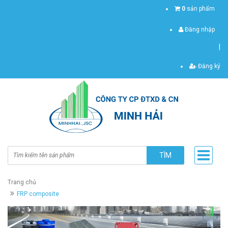
0
sản phẩm
Đăng nhập
|
Đăng ký
TÌM
Trang chủ
FRP composite