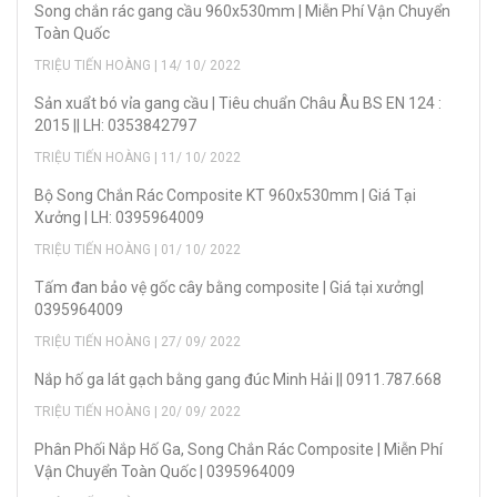
Song chắn rác gang cầu 960x530mm | Miễn Phí Vận Chuyển
Toàn Quốc
TRIỆU TIẾN HOÀNG | 14/ 10/ 2022
Sản xuẩt bó vỉa gang cầu | Tiêu chuẩn Châu Âu BS EN 124 :
2015 || LH: 0353842797
TRIỆU TIẾN HOÀNG | 11/ 10/ 2022
Bộ Song Chắn Rác Composite KT 960x530mm | Giá Tại
Xưởng | LH: 0395964009
TRIỆU TIẾN HOÀNG | 01/ 10/ 2022
Tấm đan bảo vệ gốc cây bằng composite | Giá tại xưởng|
0395964009
TRIỆU TIẾN HOÀNG | 27/ 09/ 2022
Nắp hố ga lát gạch bằng gang đúc Minh Hải || 0911.787.668
TRIỆU TIẾN HOÀNG | 20/ 09/ 2022
Phân Phối Nắp Hố Ga, Song Chắn Rác Composite | Miễn Phí
Vận Chuyển Toàn Quốc | 0395964009