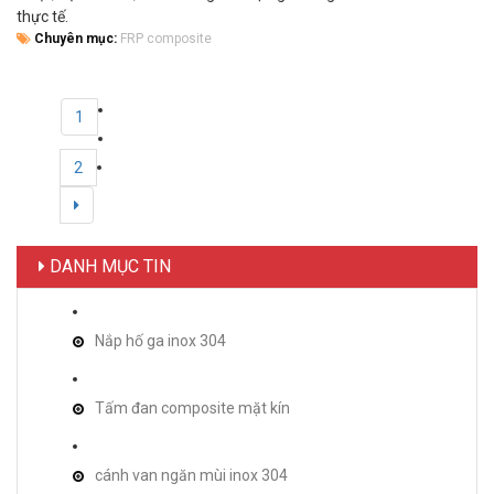
thực tế.
Chuyên mục:
FRP composite
1
2
DANH MỤC TIN
Nắp hố ga inox 304
Tấm đan composite mặt kín
cánh van ngăn mùi inox 304