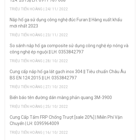
124: 2015|| LH: 0911 787 668
TRIỆU TIẾN HOÀNG | 24/ 11/ 2022
Nắp hố ga sử dụng công nghệ đúc Furan || Hàng xuất khẩu
mới nhất 2023
TRIỆU TIẾN HOÀNG | 23/ 11/ 2022
So sánh nắp hố ga composite sử dụng công nghệ ép nóng và
công nghệ ép nguội || LH: 0353842797
TRIỆU TIẾN HOÀNG | 28/ 10/ 2022
Cung cấp nắp hố ga lát gạch inox 304 || Tiêu chuẩn Châu Âu
BS EN 124:2015 || LH: 0353842797
TRIỆU TIẾN HOÀNG | 27/ 10/ 2022
Biển báo tên đường dán màng phản quang 3M-3900
TRIỆU TIẾN HOÀNG | 25/ 10/ 2022
Cung Cấp Tấm FRP Chống Trượt [sale 20%] | Miễn Phí Vận
Chuyển | LH: 0395964009
TRIỆU TIẾN HOÀNG | 16/ 10/ 2022