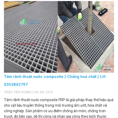
Tấm rãnh thoát nước composite || Chống hoá chất || LH:
0353842797
TRIỆU TIẾN HOÀNG | 04/ 08/ 2023
Tấm rãnh thoát nước composite FRP là giải pháp thay thế hiệu quả
cho vật liệu truyền thống trong môi trường ẩm ướt, hóa chất và
công nghiệp. Sản phẩm có ưu điểm chống ăn mòn, chống trơn
trượt, độ bền cao, dễ thi công và nhận gia công theo kích thước