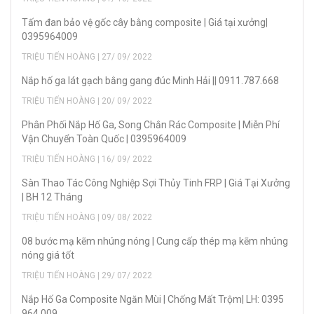
Tấm đan bảo vệ gốc cây bằng composite | Giá tại xưởng|
0395964009
TRIỆU TIẾN HOÀNG | 27/ 09/ 2022
Nắp hố ga lát gạch bằng gang đúc Minh Hải || 0911.787.668
TRIỆU TIẾN HOÀNG | 20/ 09/ 2022
Phân Phối Nắp Hố Ga, Song Chắn Rác Composite | Miễn Phí
Vận Chuyển Toàn Quốc | 0395964009
TRIỆU TIẾN HOÀNG | 16/ 09/ 2022
Sàn Thao Tác Công Nghiệp Sợi Thủy Tinh FRP | Giá Tại Xưởng
| BH 12 Tháng
TRIỆU TIẾN HOÀNG | 09/ 08/ 2022
08 bước mạ kẽm nhúng nóng | Cung cấp thép mạ kẽm nhúng
nóng giá tốt
TRIỆU TIẾN HOÀNG | 29/ 07/ 2022
Nắp Hố Ga Composite Ngăn Mùi | Chống Mất Trộm| LH: 0395
964 009