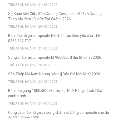
TRIỆU TIẾN HOÀNG | 31/ 05/ 2022
Sự Khác Biệt Giữa Sàn Grating Composite FRP và Grating
Thép Mạ Kẽm | Giá Rẻ Tại Xưởng 2026
TRIỆU TIẾN HOÀNG | 29/ 05/ 2022
Bán nắp hố ga composite || Kích thước theo yêu cầu || LH:
0353 842 797
TRIỆU TIẾN HOÀNG | 27/ 05/ 2022
Song chắn rác composite kt 960x530 || Giá tốt nhất 2026
TRIỆU TIẾN HOÀNG | 25/ 05/ 2022
Sàn Thép Mạ Kẽm Nhúng Nóng || Báo Giá Mới Nhất 2026
TRIỆU TIẾN HOÀNG | 23/ 05/ 2022
Bán nắp gang 1000x300x30mm tại Huế| Hàng có sẵn| Giá
cạnh tranh
TRIỆU TIẾN HOÀNG | 21/ 05/ 2022
Cung cấp nắp hố ga và song chắn rác bằng composite cho dự
án Vĩnh Phúc 2026