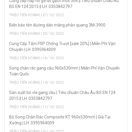
Cung cấp nắp hố ga lát gạch inox 304 || Tiêu chuẩn Châu Âu
BS EN 124:2015 || LH: 0353842797
TRIỆU TIẾN HOÀNG | 27/ 10/ 2022
Biển báo tên đường dán màng phản quang 3M-3900
TRIỆU TIẾN HOÀNG | 25/ 10/ 2022
Cung Cấp Tấm FRP Chống Trượt [sale 20%] | Miễn Phí Vận
Chuyển | LH: 0395964009
TRIỆU TIẾN HOÀNG | 16/ 10/ 2022
Song chắn rác gang cầu 960x530mm | Miễn Phí Vận Chuyển
Toàn Quốc
TRIỆU TIẾN HOÀNG | 14/ 10/ 2022
Sản xuẩt bó vỉa gang cầu | Tiêu chuẩn Châu Âu BS EN 124 :
2015 || LH: 0353842797
TRIỆU TIẾN HOÀNG | 11/ 10/ 2022
Bộ Song Chắn Rác Composite KT 960x530mm | Giá Tại
Xưởng | LH: 0395964009
TRIỆU TIẾN HOÀNG | 01/ 10/ 2022