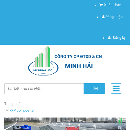
0
sản phẩm
Đăng nhập
|
Đăng ký
TÌM
Trang chủ
FRP composite