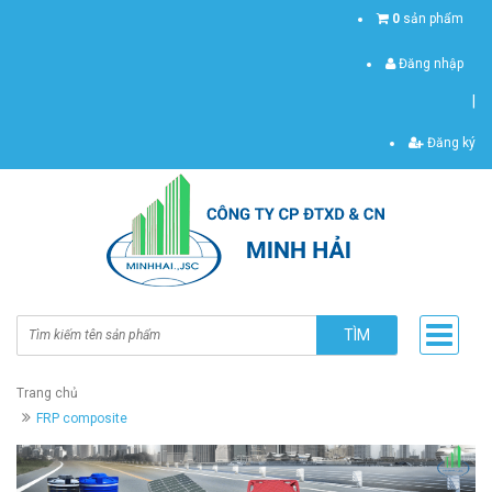
0
sản phẩm
Đăng nhập
|
Đăng ký
TÌM
Trang chủ
FRP composite