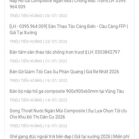
Nắp Hố Ga Composite Ngăn Mùi | Chống Mất Trộm| LH: 0395
964 009
TRIỆU TIẾN HOÀNG | 25/ 07/ 2022
[LH - 0395.964.009] Sàn Thao Tác Cảng Biển - Cầu Cảng FFP |
Giá Tại Xưởng
TRIỆU TIẾN HOÀNG | 23/ 07/ 2022
Bán tấm sàn thao tác chống trơn trượt || LH: 0353842797
TRIỆU TIẾN HOÀNG | 21/ 07/ 2022
Bán Gờ Giảm Tốc Cao Su Phản Quang | Giá Rẻ Nhất 2026
TRIỆU TIẾN HOÀNG | 19/ 07/ 2022
Bán bộ nắp hố ga composite 900x900x60mm tại Vũng Tàu
TRIỆU TIẾN HOÀNG | 14/ 07/ 2022
Song Thoát Nước Ngăn Mùi Composite | Sự Lựa Chọn Tối Ưu
Cho Khu Đô Thị Dân Cư 2026
TRIỆU TIẾN HOÀNG | 13/ 07/ 2022
Ghế gang đúc ngoài trời bền đẹp | Giá tại xưởng 2026 | Miễn phí