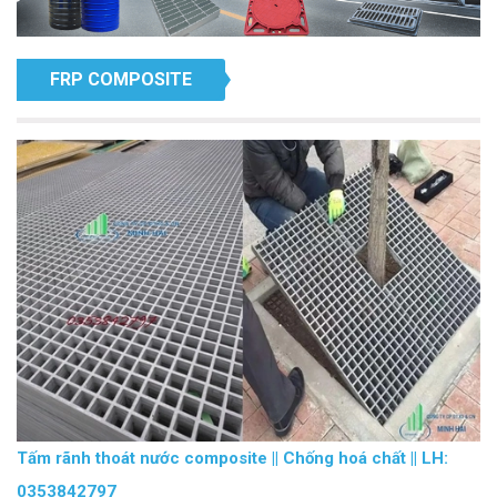
FRP COMPOSITE
Tấm rãnh thoát nước composite || Chống hoá chất || LH:
0353842797