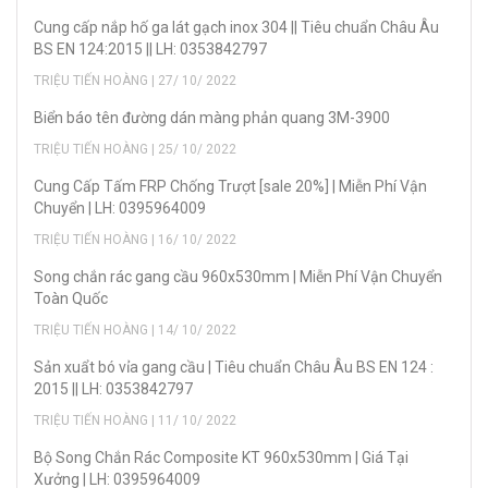
Cung cấp nắp hố ga lát gạch inox 304 || Tiêu chuẩn Châu Âu
BS EN 124:2015 || LH: 0353842797
TRIỆU TIẾN HOÀNG | 27/ 10/ 2022
Biển báo tên đường dán màng phản quang 3M-3900
TRIỆU TIẾN HOÀNG | 25/ 10/ 2022
Cung Cấp Tấm FRP Chống Trượt [sale 20%] | Miễn Phí Vận
Chuyển | LH: 0395964009
TRIỆU TIẾN HOÀNG | 16/ 10/ 2022
Song chắn rác gang cầu 960x530mm | Miễn Phí Vận Chuyển
Toàn Quốc
TRIỆU TIẾN HOÀNG | 14/ 10/ 2022
Sản xuẩt bó vỉa gang cầu | Tiêu chuẩn Châu Âu BS EN 124 :
2015 || LH: 0353842797
TRIỆU TIẾN HOÀNG | 11/ 10/ 2022
Bộ Song Chắn Rác Composite KT 960x530mm | Giá Tại
Xưởng | LH: 0395964009