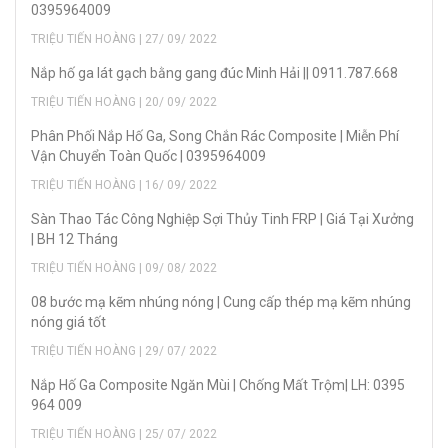
0395964009
TRIỆU TIẾN HOÀNG | 27/ 09/ 2022
Nắp hố ga lát gạch bằng gang đúc Minh Hải || 0911.787.668
TRIỆU TIẾN HOÀNG | 20/ 09/ 2022
Phân Phối Nắp Hố Ga, Song Chắn Rác Composite | Miễn Phí
Vận Chuyển Toàn Quốc | 0395964009
TRIỆU TIẾN HOÀNG | 16/ 09/ 2022
Sàn Thao Tác Công Nghiệp Sợi Thủy Tinh FRP | Giá Tại Xưởng
| BH 12 Tháng
TRIỆU TIẾN HOÀNG | 09/ 08/ 2022
08 bước mạ kẽm nhúng nóng | Cung cấp thép mạ kẽm nhúng
nóng giá tốt
TRIỆU TIẾN HOÀNG | 29/ 07/ 2022
Nắp Hố Ga Composite Ngăn Mùi | Chống Mất Trộm| LH: 0395
964 009
TRIỆU TIẾN HOÀNG | 25/ 07/ 2022