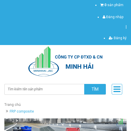
0
sản phẩm
Đăng nhập
|
Đăng ký
TÌM
Trang chủ
FRP composite