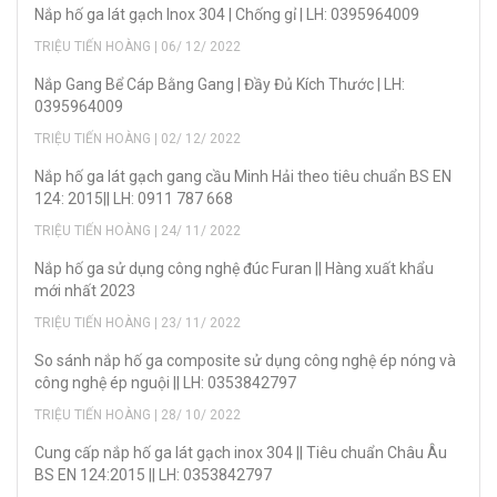
Nắp hố ga lát gạch Inox 304 | Chống gỉ | LH: 0395964009
TRIỆU TIẾN HOÀNG | 06/ 12/ 2022
Nắp Gang Bể Cáp Bằng Gang | Đầy Đủ Kích Thước | LH:
0395964009
TRIỆU TIẾN HOÀNG | 02/ 12/ 2022
Nắp hố ga lát gạch gang cầu Minh Hải theo tiêu chuẩn BS EN
124: 2015|| LH: 0911 787 668
TRIỆU TIẾN HOÀNG | 24/ 11/ 2022
Nắp hố ga sử dụng công nghệ đúc Furan || Hàng xuất khẩu
mới nhất 2023
TRIỆU TIẾN HOÀNG | 23/ 11/ 2022
So sánh nắp hố ga composite sử dụng công nghệ ép nóng và
công nghệ ép nguội || LH: 0353842797
TRIỆU TIẾN HOÀNG | 28/ 10/ 2022
Cung cấp nắp hố ga lát gạch inox 304 || Tiêu chuẩn Châu Âu
BS EN 124:2015 || LH: 0353842797