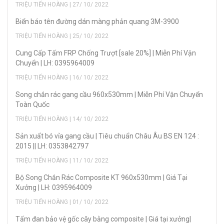
TRIỆU TIẾN HOÀNG | 27/ 10/ 2022
Biển báo tên đường dán màng phản quang 3M-3900
TRIỆU TIẾN HOÀNG | 25/ 10/ 2022
Cung Cấp Tấm FRP Chống Trượt [sale 20%] | Miễn Phí Vận
Chuyển | LH: 0395964009
TRIỆU TIẾN HOÀNG | 16/ 10/ 2022
Song chắn rác gang cầu 960x530mm | Miễn Phí Vận Chuyển
Toàn Quốc
TRIỆU TIẾN HOÀNG | 14/ 10/ 2022
Sản xuẩt bó vỉa gang cầu | Tiêu chuẩn Châu Âu BS EN 124 :
2015 || LH: 0353842797
TRIỆU TIẾN HOÀNG | 11/ 10/ 2022
Bộ Song Chắn Rác Composite KT 960x530mm | Giá Tại
Xưởng | LH: 0395964009
TRIỆU TIẾN HOÀNG | 01/ 10/ 2022
Tấm đan bảo vệ gốc cây bằng composite | Giá tại xưởng|