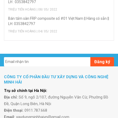
LH : 0353842797
TRIỆU TIẾN HOÀNG | 08/ 05/ 2022
Bán tấm sàn FRP composite số #01 Việt Nam || Hàng có sẵn ||
LH: 0353842797
TRIỆU TIẾN HOÀNG | 04/ 05/ 2022
Đăng ký
CÔNG TY CỔ PHẦN ĐẦU TƯ XÂY DỰNG VÀ CÔNG NGHỆ
MINH HẢI
Trụ sở chính tại Hà Nội:
Địa chỉ:
Số 9, ngõ 2/107, đường Nguyễn Văn Cừ, Phường Bồ
Đề, Quận Long Biên, Hà Nội
Điện thoại:
0911.787.668
Email:
xaydungminhhaivn@gmail.com