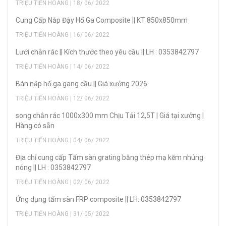
TRIỆU TIẾN HOÀNG | 18/ 06/ 2022
Cung Cấp Nắp Đậy Hố Ga Composite || KT 850x850mm
TRIỆU TIẾN HOÀNG | 16/ 06/ 2022
Lưới chắn rác || Kích thước theo yêu cầu || LH : 0353842797
TRIỆU TIẾN HOÀNG | 14/ 06/ 2022
Bán nắp hố ga gang cầu || Giá xưởng 2026
TRIỆU TIẾN HOÀNG | 12/ 06/ 2022
song chắn rác 1000x300 mm Chịu Tải 12,5T | Giá tại xưởng |
Hàng có sẵn
TRIỆU TIẾN HOÀNG | 04/ 06/ 2022
Địa chỉ cung cấp Tấm sàn grating bằng thép mạ kẽm nhúng
nóng || LH : 0353842797
TRIỆU TIẾN HOÀNG | 02/ 06/ 2022
Ứng dụng tấm sàn FRP composite || LH: 0353842797
TRIỆU TIẾN HOÀNG | 31/ 05/ 2022