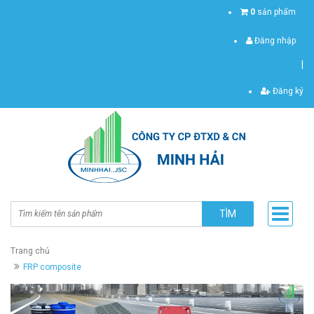
0
sản phẩm
Đăng nhập
|
Đăng ký
TÌM
Trang chủ
FRP composite