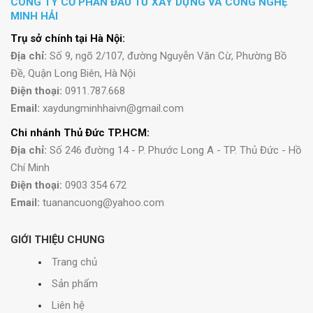
CÔNG TY CỔ PHẦN ĐẦU TƯ XÂY DỰNG VÀ CÔNG NGHỆ
MINH HẢI
Trụ sở chính tại Hà Nội:
Địa chỉ:
Số 9, ngõ 2/107, đường Nguyễn Văn Cừ, Phường Bồ
Đề, Quận Long Biên, Hà Nội
Điện thoại:
0911.787.668
Email:
xaydungminhhaivn@gmail.com
Chi nhánh Thủ Đức TP.HCM:
Địa chỉ:
Số 246 đường 14 - P. Phước Long A - TP. Thủ Đức - Hồ
Chí Minh
Điện thoại:
0903 354 672
Email:
tuanancuong@yahoo.com
GIỚI THIỆU CHUNG
Trang chủ
Sản phẩm
Liên hệ