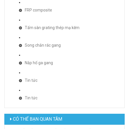
FRP composite
Tấm sàn grating thép mạ kẽm
Song chắn rác gang
Nắp hố ga gang
Tin tức
Tin tức
CÓ THỂ BẠN QUAN TÂM