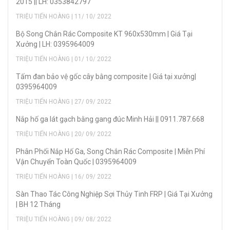
2015 || LH: 0353842797
TRIỆU TIẾN HOÀNG | 11/ 10/ 2022
Bộ Song Chắn Rác Composite KT 960x530mm | Giá Tại
Xưởng | LH: 0395964009
TRIỆU TIẾN HOÀNG | 01/ 10/ 2022
Tấm đan bảo vệ gốc cây bằng composite | Giá tại xưởng|
0395964009
TRIỆU TIẾN HOÀNG | 27/ 09/ 2022
Nắp hố ga lát gạch bằng gang đúc Minh Hải || 0911.787.668
TRIỆU TIẾN HOÀNG | 20/ 09/ 2022
Phân Phối Nắp Hố Ga, Song Chắn Rác Composite | Miễn Phí
Vận Chuyển Toàn Quốc | 0395964009
TRIỆU TIẾN HOÀNG | 16/ 09/ 2022
Sàn Thao Tác Công Nghiệp Sợi Thủy Tinh FRP | Giá Tại Xưởng
| BH 12 Tháng
TRIỆU TIẾN HOÀNG | 09/ 08/ 2022