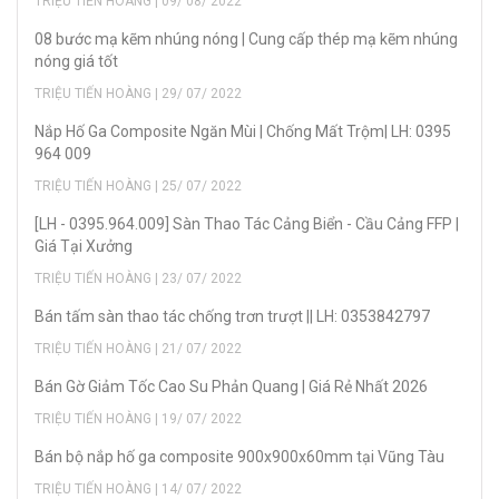
TRIỆU TIẾN HOÀNG | 09/ 08/ 2022
08 bước mạ kẽm nhúng nóng | Cung cấp thép mạ kẽm nhúng
nóng giá tốt
TRIỆU TIẾN HOÀNG | 29/ 07/ 2022
Nắp Hố Ga Composite Ngăn Mùi | Chống Mất Trộm| LH: 0395
964 009
TRIỆU TIẾN HOÀNG | 25/ 07/ 2022
[LH - 0395.964.009] Sàn Thao Tác Cảng Biển - Cầu Cảng FFP |
Giá Tại Xưởng
TRIỆU TIẾN HOÀNG | 23/ 07/ 2022
Bán tấm sàn thao tác chống trơn trượt || LH: 0353842797
TRIỆU TIẾN HOÀNG | 21/ 07/ 2022
Bán Gờ Giảm Tốc Cao Su Phản Quang | Giá Rẻ Nhất 2026
TRIỆU TIẾN HOÀNG | 19/ 07/ 2022
Bán bộ nắp hố ga composite 900x900x60mm tại Vũng Tàu
TRIỆU TIẾN HOÀNG | 14/ 07/ 2022