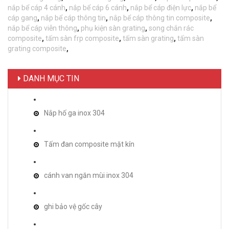
nắp bể cáp 4 cánh
,
nắp bể cáp 6 cánh
,
nắp bể cáp điện lực
,
nắp bể
cáp gang
,
nắp bể cáp thông tin
,
nắp bể cáp thông tin composite
,
nắp bể cáp viễn thông
,
phụ kiện sàn grating
,
song chắn rác
composite
,
tấm sàn frp composite
,
tấm sàn grating
,
tấm sàn
grating composite
,
DANH MỤC TIN
Nắp hố ga inox 304
Tấm đan composite mặt kín
cánh van ngăn mùi inox 304
ghi bảo vệ gốc cây