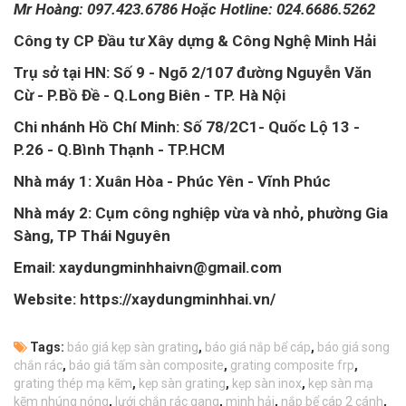
Mr Hoàng: 097.423.6786 Hoặc Hotline: 024.6686.5262
Công ty CP Đầu tư Xây dựng & Công Nghệ Minh Hải
Trụ sở tại HN: Số 9 - Ngõ 2/107 đường Nguyễn Văn
Cừ - P.Bồ Đề - Q.Long Biên - TP. Hà Nội
Chi nhánh Hồ Chí Minh: Số 78/2C1- Quốc Lộ 13 -
P.26 - Q.Bình Thạnh - TP.HCM
Nhà máy 1: Xuân Hòa - Phúc Yên - Vĩnh Phúc
Nhà máy 2: Cụm công nghiệp vừa và nhỏ, phường Gia
Sàng, TP Thái Nguyên
Email: xaydungminhhaivn@gmail.com
Website: https://xaydungminhhai.vn/
Tags:
báo giá kẹp sàn grating
,
báo giá nắp bể cáp
,
báo giá song
chắn rác
,
báo giá tấm sàn composite
,
grating composite frp
,
grating thép mạ kẽm
,
kẹp sàn grating
,
kẹp sàn inox
,
kẹp sàn mạ
kẽm nhúng nóng
,
lưới chắn rác gang
,
minh hải
,
nắp bể cáp 2 cánh
,