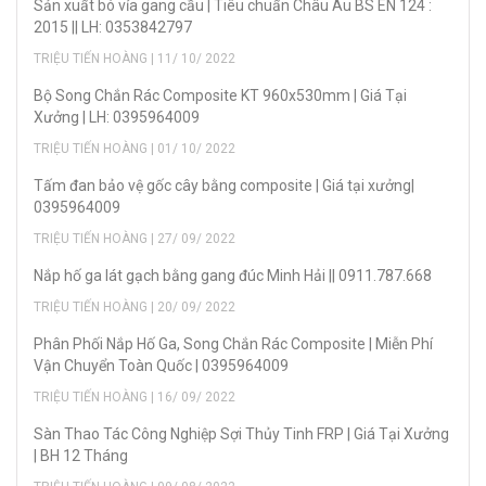
Sản xuẩt bó vỉa gang cầu | Tiêu chuẩn Châu Âu BS EN 124 :
2015 || LH: 0353842797
TRIỆU TIẾN HOÀNG | 11/ 10/ 2022
Bộ Song Chắn Rác Composite KT 960x530mm | Giá Tại
Xưởng | LH: 0395964009
TRIỆU TIẾN HOÀNG | 01/ 10/ 2022
Tấm đan bảo vệ gốc cây bằng composite | Giá tại xưởng|
0395964009
TRIỆU TIẾN HOÀNG | 27/ 09/ 2022
Nắp hố ga lát gạch bằng gang đúc Minh Hải || 0911.787.668
TRIỆU TIẾN HOÀNG | 20/ 09/ 2022
Phân Phối Nắp Hố Ga, Song Chắn Rác Composite | Miễn Phí
Vận Chuyển Toàn Quốc | 0395964009
TRIỆU TIẾN HOÀNG | 16/ 09/ 2022
Sàn Thao Tác Công Nghiệp Sợi Thủy Tinh FRP | Giá Tại Xưởng
| BH 12 Tháng