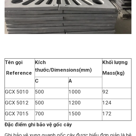
Tên gọi
Kích
Khối lượng
thước/Dimensions(mm)
Reference
Mass(kg)
C
A
GCX 5010
500
1000
92
GCX 5012
500
1200
124
GCX 7015
700
1500
172
Đặc điểm ghi bảo vệ gốc cây
Ghi bảo vệ xung quanh gốc cây được hiểu đơn giản là hệ