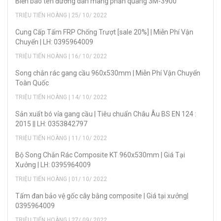
Biển báo tên đường dán màng phản quang 3M-3900
TRIỆU TIẾN HOÀNG | 25/ 10/ 2022
Cung Cấp Tấm FRP Chống Trượt [sale 20%] | Miễn Phí Vận
Chuyển | LH: 0395964009
TRIỆU TIẾN HOÀNG | 16/ 10/ 2022
Song chắn rác gang cầu 960x530mm | Miễn Phí Vận Chuyển
Toàn Quốc
TRIỆU TIẾN HOÀNG | 14/ 10/ 2022
Sản xuẩt bó vỉa gang cầu | Tiêu chuẩn Châu Âu BS EN 124 :
2015 || LH: 0353842797
TRIỆU TIẾN HOÀNG | 11/ 10/ 2022
Bộ Song Chắn Rác Composite KT 960x530mm | Giá Tại
Xưởng | LH: 0395964009
TRIỆU TIẾN HOÀNG | 01/ 10/ 2022
Tấm đan bảo vệ gốc cây bằng composite | Giá tại xưởng|
0395964009
TRIỆU TIẾN HOÀNG | 27/ 09/ 2022