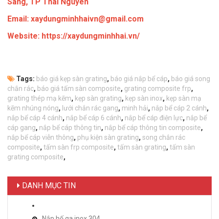
Sàng, TP Thái Nguyên
Email: xaydungminhhaivn@gmail.com
Website: https://xaydungminhhai.vn/
Tags:
báo giá kẹp sàn grating
,
báo giá nắp bể cáp
,
báo giá song
chắn rác
,
báo giá tấm sàn composite
,
grating composite frp
,
grating thép mạ kẽm
,
kẹp sàn grating
,
kẹp sàn inox
,
kẹp sàn mạ
kẽm nhúng nóng
,
lưới chắn rác gang
,
minh hải
,
nắp bể cáp 2 cánh
,
nắp bể cáp 4 cánh
,
nắp bể cáp 6 cánh
,
nắp bể cáp điện lực
,
nắp bể
cáp gang
,
nắp bể cáp thông tin
,
nắp bể cáp thông tin composite
,
nắp bể cáp viễn thông
,
phụ kiện sàn grating
,
song chắn rác
composite
,
tấm sàn frp composite
,
tấm sàn grating
,
tấm sàn
grating composite
,
DANH MỤC TIN
Nắp hố ga inox 304