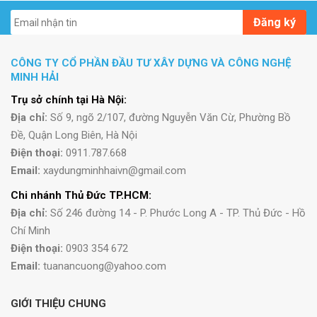
Đăng ký
CÔNG TY CỔ PHẦN ĐẦU TƯ XÂY DỰNG VÀ CÔNG NGHỆ
MINH HẢI
Trụ sở chính tại Hà Nội:
Địa chỉ:
Số 9, ngõ 2/107, đường Nguyễn Văn Cừ, Phường Bồ
Đề, Quận Long Biên, Hà Nội
Điện thoại:
0911.787.668
Email:
xaydungminhhaivn@gmail.com
Chi nhánh Thủ Đức TP.HCM:
Địa chỉ:
Số 246 đường 14 - P. Phước Long A - TP. Thủ Đức - Hồ
Chí Minh
Điện thoại:
0903 354 672
Email:
tuanancuong@yahoo.com
GIỚI THIỆU CHUNG