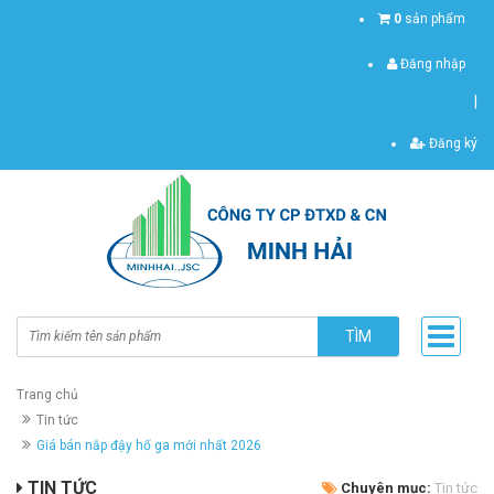
0
sản phẩm
Đăng nhập
|
Đăng ký
TÌM
Trang chủ
Tin tức
Giá bán nắp đậy hố ga mới nhất 2026
TIN TỨC
Chuyên mục:
Tin tức