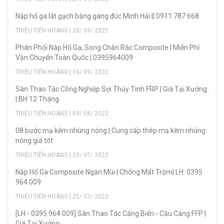
Nắp hố ga lát gạch bằng gang đúc Minh Hải || 0911.787.668
TRIỆU TIẾN HOÀNG | 20/ 09/ 2022
Phân Phối Nắp Hố Ga, Song Chắn Rác Composite | Miễn Phí
Vận Chuyển Toàn Quốc | 0395964009
TRIỆU TIẾN HOÀNG | 16/ 09/ 2022
Sàn Thao Tác Công Nghiệp Sợi Thủy Tinh FRP | Giá Tại Xưởng
| BH 12 Tháng
TRIỆU TIẾN HOÀNG | 09/ 08/ 2022
08 bước mạ kẽm nhúng nóng | Cung cấp thép mạ kẽm nhúng
nóng giá tốt
TRIỆU TIẾN HOÀNG | 29/ 07/ 2022
Nắp Hố Ga Composite Ngăn Mùi | Chống Mất Trộm| LH: 0395
964 009
TRIỆU TIẾN HOÀNG | 25/ 07/ 2022
[LH - 0395.964.009] Sàn Thao Tác Cảng Biển - Cầu Cảng FFP |
Giá Tại Xưởng