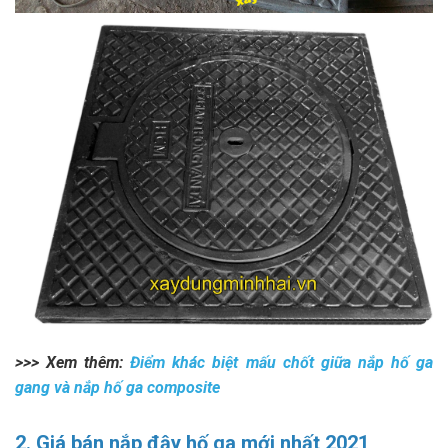
>>> Xem thêm:
Điểm khác biệt mấu chốt giữa nắp hố ga
gang và nắp hố ga composite
2. Giá bán nắp đậy hố ga mới nhất 2021