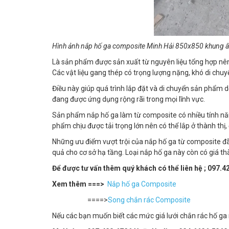
Hình ảnh nắp hố ga composite Minh Hải 850x850 khung
Là sản phẩm được sản xuất từ nguyên liệu tổng hợp nên 
Các vật liệu gang thép có trọng lượng nặng, khó di chu
Điều này giúp quá trình lắp đặt và di chuyển sản phẩm 
đang được ứng dụng rộng rãi trong mọi lĩnh vực.
Sản phẩm nắp hố ga làm từ composite có nhiều tính năn
phẩm chịu được tải trọng lớn nên có thể lắp ở thành thị,
Những ưu điểm vượt trội của nắp hố ga từ composite đã 
quả cho cơ sở hạ tầng. Loại nắp hố ga này còn có giá th
Để được tư vấn thêm quý khách có thể liên hệ ; 097
Xem thêm ===>
Nắp hố ga Composite
====>
Song chắn rác Composite
Nếu các bạn muốn biết các mức giá lưới chắn rác hố ga n