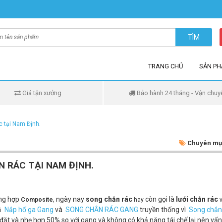
TÌM
TRANG CHỦ
SẢN P
Giá tận xưởng
Bảo hành 24 tháng - Vận chuy
c tại Nam Định.
Chuyên mụ
N RÁC TẠI NAM ĐỊNH.
ổng hợp
, ngày nay
song chắn rác
còn gọi là
lưới chắn rác
Composite
hay
Nắp hố ga Gang
và
SONG CHẮN RÁC GANG
truyền thống vì
Song chắn
ới
 đặt và nhẹ hơn 50% so với gang và không có khả năng tái chế lại nên vấ