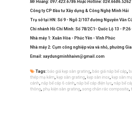
Mr Hoàng: 097.423.6786 Hoặc Hotline: 024.6686.5262
Công ty CP Đầu tư Xây dựng & Công Nghệ Minh Hải
Trụ sở tại HN: Số 9 - Ngõ 2/107 đường Nguyễn Văn Cừ 
Chi nhánh Hồ Chí Minh: Số 78/2C1- Quốc Lộ 13 - P.26
Nhà máy 1: Xuân Hòa - Phúc Yên - Vĩnh Phúc
Nhà máy 2: Cụm công nghiệp vừa và nhỏ, phường Gi
Email: xaydungminhhaivn@gmail.com
Tags:
báo giá kẹp sàn grating
,
báo giá nắp bể cáp
,
b
thép mạ kẽm
,
kẹp sàn grating
,
kẹp sàn inox
,
kẹp sàn m
cánh
,
nắp bể cáp 6 cánh
,
nắp bể cáp điện lực
,
nắp bể cá
thông
,
phụ kiện sàn grating
,
song chắn rác composite
,