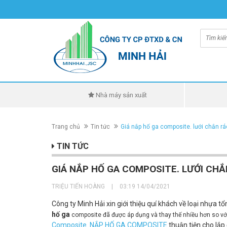
Nhà máy sản xuất
Trang chủ
Tin tức
Giá nắp hố ga composite. lưới chắn rá
TIN TỨC
GIÁ NẮP HỐ GA COMPOSITE. LƯỚI CHẮ
TRIỆU TIẾN HOÀNG
|
03:19 14/04/2021
Công ty Minh Hải xin giới thiệu quí khách về loại nhựa t
hố ga
composite đã được áp dụng và thay thế nhiều hơn so v
Composite
NẮP HỐ GA COMPOSITE
thuận tiện cho lắp