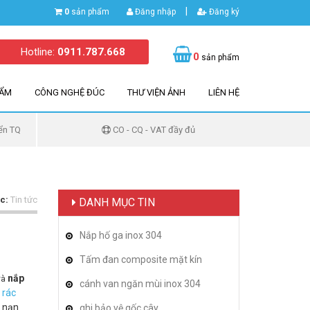
|
0
sản phẩm
Đăng nhập
Đăng ký
Hotline:
0911.787.668
0
sản phẩm
HẨM
CÔNG NGHỆ ĐÚC
THƯ VIỆN ẢNH
LIÊN HỆ
ển TQ
CO - CQ - VAT đầy đủ
c:
Tin tức
DANH MỤC TIN
Nắp hố ga inox 304
Tấm đan composite mặt kín
nắp
và
cánh van ngăn mùi inox 304
 rác
n nạn
ghi bảo vệ gốc cây