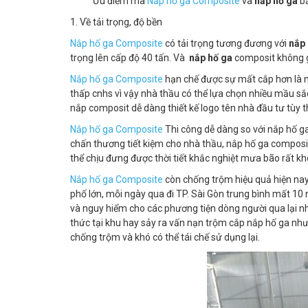
Ưu điểm mà
Nắp hố ga Composite
và
nắp hố ga
b
1. Về tải trọng, độ bền
Nắp hố ga Composite
có tải trọng tương đương với
nắp
trọng lên cấp độ 40 tấn. Và
nắp hố ga
composit không g
Nắp hố ga Composite
hạn chế được sự mất cắp hơn là 
thấp cnhs vì vậy nhà thầu có thể lựa chọn nhiều mầu s
nắp composit dễ dàng thiết kế logo tên nhà đầu tư tùy t
Nắp hố ga Composite
Thi công dễ dàng so với nắp hố g
chấn thương tiết kiệm cho nhà thầu, nắp hố ga composi
thể chịu đưng được thời tiết khắc nghiệt mưa bão rất kh
Nắp hố ga Composite
còn chống trộm hiệu quả hiện nay
phố lớn, mỗi ngày qua đi TP. Sài Gòn trung bình mất 10
và nguy hiểm cho các phương tiện dòng người qua lại nh
thức tại khu hay sảy ra vấn nạn trộm cắp nắp hố ga nh
chống trộm và khó có thể tái chế sử dụng lại.