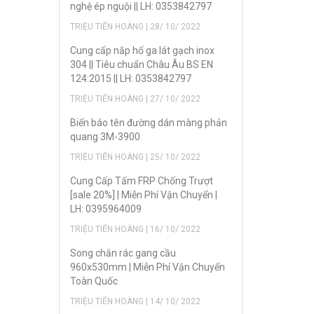
nghệ ép nguội || LH: 0353842797
TRIỆU TIẾN HOÀNG | 28/ 10/ 2022
Cung cấp nắp hố ga lát gạch inox
304 || Tiêu chuẩn Châu Âu BS EN
124:2015 || LH: 0353842797
TRIỆU TIẾN HOÀNG | 27/ 10/ 2022
Biển báo tên đường dán màng phản
quang 3M-3900
TRIỆU TIẾN HOÀNG | 25/ 10/ 2022
Cung Cấp Tấm FRP Chống Trượt
[sale 20%] | Miễn Phí Vận Chuyển |
LH: 0395964009
TRIỆU TIẾN HOÀNG | 16/ 10/ 2022
Song chắn rác gang cầu
960x530mm | Miễn Phí Vận Chuyển
Toàn Quốc
TRIỆU TIẾN HOÀNG | 14/ 10/ 2022