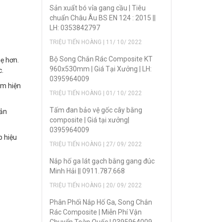
Sản xuẩt bó vỉa gang cầu | Tiêu
chuẩn Châu Âu BS EN 124 : 2015 ||
LH: 0353842797
TRIỆU TIẾN HOÀNG | 11/ 10/ 2022
Bộ Song Chắn Rác Composite KT
ẹ hơn.
960x530mm | Giá Tại Xưởng | LH:
c.
0395964009
ẩm hiện
TRIỆU TIẾN HOÀNG | 01/ 10/ 2022
Tấm đan bảo vệ gốc cây bằng
Sản
composite | Giá tại xưởng|
0395964009
p hiệu
TRIỆU TIẾN HOÀNG | 27/ 09/ 2022
Nắp hố ga lát gạch bằng gang đúc
Minh Hải || 0911.787.668
TRIỆU TIẾN HOÀNG | 20/ 09/ 2022
Phân Phối Nắp Hố Ga, Song Chắn
Rác Composite | Miễn Phí Vận