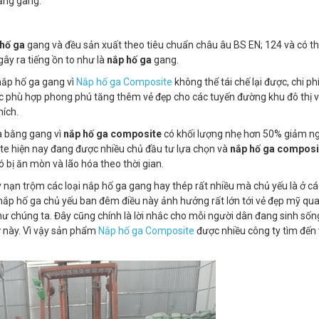
ằng gang.
 hố ga
gang và đều sản xuất theo tiêu chuẩn châu âu BS EN; 124 và có thể
ây ra tiếng ồn to như là
nắp hố ga
gang.
nắp hố ga gang vì
Nắp hố ga Composite
không thể tái chế lại được, chi phí
ắc phù hợp phong phú tăng thêm vẻ đẹp cho các tuyến đường khu đô thị 
hích.
a bằng gang vì
nắp hố ga composite
có khối lượng nhẹ hơn 50% giảm n
te hiện nay đang được nhiều chủ đầu tư lựa chọn và
nắp hố ga compos
ó bị ăn mòn và lão hóa theo thời gian.
 nạn trộm các loại nắp hố ga gang hay thép rất nhiều mà chủ yếu là ở c
 nắp hố ga chủ yếu ban đêm điều này ảnh hưởng rất lớn tới vẻ đẹp mỹ qua
ư chúng ta. Đây cũng chính là lời nhắc cho mỗi người dân đang sinh sốn
ư này. Vì vậy sản phẩm
Nắp hố ga Composite
được nhiều công ty tìm đến 