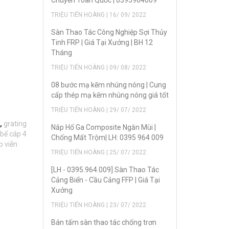
Chuyển Toàn Quốc | 0395964009
TRIỆU TIẾN HOÀNG | 16/ 09/ 2022
Sàn Thao Tác Công Nghiệp Sợi Thủy
Tinh FRP | Giá Tại Xưởng | BH 12
Tháng
TRIỆU TIẾN HOÀNG | 09/ 08/ 2022
08 bước mạ kẽm nhúng nóng | Cung
cấp thép mạ kẽm nhúng nóng giá tốt
TRIỆU TIẾN HOÀNG | 29/ 07/ 2022
,
grating
Nắp Hố Ga Composite Ngăn Mùi |
bể cáp 4
Chống Mất Trộm| LH: 0395 964 009
p viễn
TRIỆU TIẾN HOÀNG | 25/ 07/ 2022
[LH - 0395.964.009] Sàn Thao Tác
Cảng Biển - Cầu Cảng FFP | Giá Tại
Xưởng
TRIỆU TIẾN HOÀNG | 23/ 07/ 2022
Bán tấm sàn thao tác chống trơn