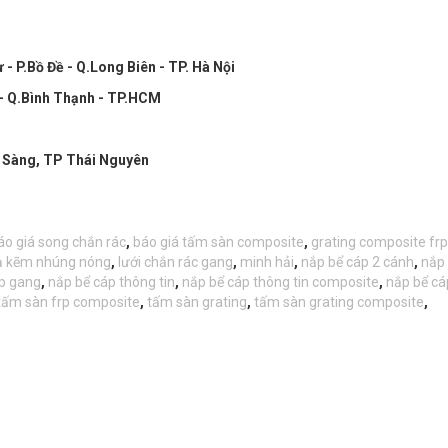
- P.Bồ Đề - Q.Long Biên - TP. Hà Nội
 - Q.Bình Thạnh - TP.HCM
a Sàng, TP Thái Nguyên
áo giá song chắn rác
,
báo giá tấm sàn composite
,
grating composite frp
ạ kẽm nhúng nóng
,
lưới chắn rác gang
,
minh hải
,
nắp bể cáp 2 cánh
,
nắp 
p gang
,
nắp bể cáp thông tin
,
nắp bể cáp thông tin composite
,
nắp bể cá
tấm sàn frp composite
,
tấm sàn grating
,
tấm sàn grating composite
,