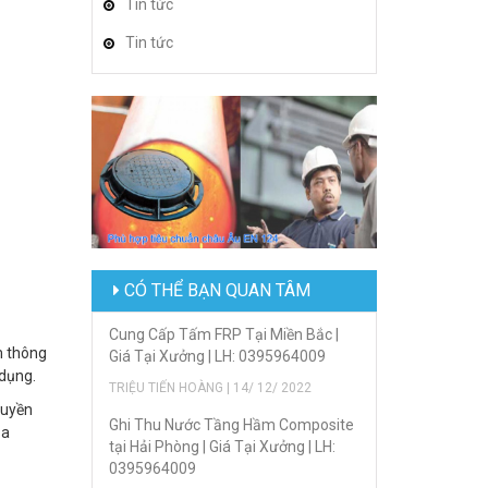
Tin tức
Tin tức
CÓ THỂ BẠN QUAN TÂM
Cung Cấp Tấm FRP Tại Miền Bắc |
m thông
Giá Tại Xưởng | LH: 0395964009
 dụng.
TRIỆU TIẾN HOÀNG | 14/ 12/ 2022
ruyền
Ghi Thu Nước Tầng Hầm Composite
ủa
tại Hải Phòng | Giá Tại Xưởng | LH:
0395964009