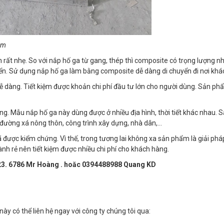
 âm
rất nhẹ. So với nắp hố ga từ gang, thép thì composite có trọng lượng nh
yển. Sử dụng nắp hố ga làm bằng composite dễ dàng di chuyển đi nơi khá
dễ dàng. Tiết kiệm được khoản chi phí đầu tư lớn cho người dùng. Sản ph
g. Mẫu nắp hố ga này dùng được ở nhiều địa hình, thời tiết khác nhau. 
 đường xá nông thôn, công trình xây dựng, nhà dân,...
được kiểm chứng. Vì thế, trong tương lai không xa sản phẩm là giải phá
ành rẻ nên tiết kiệm được nhiều chi phí cho khách hàng.
.423. 6786 Mr Hoàng . hoăc 0394488988 Quang KD
ày có thể liên hệ ngay với công ty chúng tôi qua: