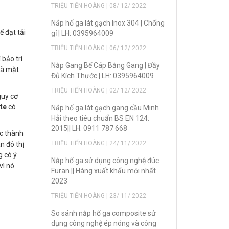
TRIỆU TIẾN HOÀNG | 08/ 12/ 2022
Nắp hố ga lát gạch Inox 304 | Chống
 đạt tải
gỉ | LH: 0395964009
TRIỆU TIẾN HOÀNG | 06/ 12/ 2022
 bảo trì
Nắp Gang Bể Cáp Bằng Gang | Đầy
và mặt
Đủ Kích Thước | LH: 0395964009
TRIỆU TIẾN HOÀNG | 02/ 12/ 2022
guy cơ
ite
có
Nắp hố ga lát gạch gang cầu Minh
Hải theo tiêu chuẩn BS EN 124:
2015|| LH: 0911 787 668
ác thành
TRIỆU TIẾN HOÀNG | 24/ 11/ 2022
n đô thị
g có ý
Nắp hố ga sử dụng công nghệ đúc
vì nó
Furan || Hàng xuất khẩu mới nhất
2023
TRIỆU TIẾN HOÀNG | 23/ 11/ 2022
So sánh nắp hố ga composite sử
dụng công nghệ ép nóng và công