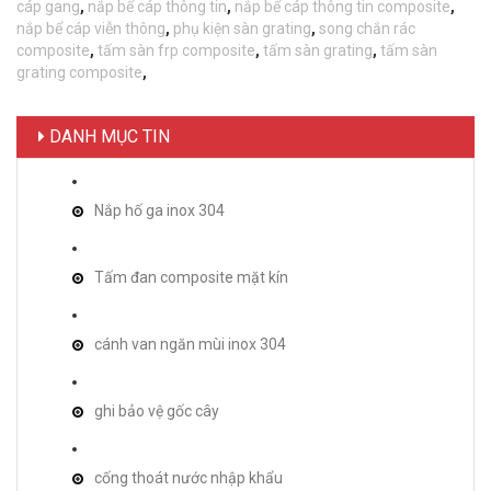
cáp gang
,
nắp bể cáp thông tin
,
nắp bể cáp thông tin composite
,
nắp bể cáp viễn thông
,
phụ kiện sàn grating
,
song chắn rác
composite
,
tấm sàn frp composite
,
tấm sàn grating
,
tấm sàn
grating composite
,
DANH MỤC TIN
Nắp hố ga inox 304
Tấm đan composite mặt kín
cánh van ngăn mùi inox 304
ghi bảo vệ gốc cây
cống thoát nước nhập khẩu