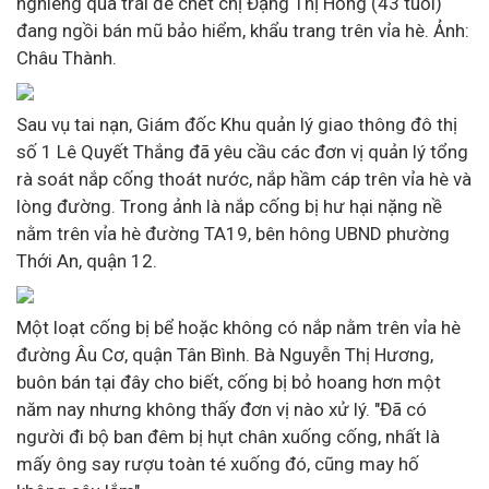
nghiêng qua trái đè chết chị Đặng Thị Hồng (43 tuổi)
đang ngồi bán mũ bảo hiểm, khẩu trang trên vỉa hè. Ảnh:
Châu Thành.
Sau vụ tai nạn, Giám đốc Khu quản lý giao thông đô thị
số 1 Lê Quyết Thắng đã yêu cầu các đơn vị quản lý tổng
rà soát nắp cống thoát nước, nắp hầm cáp trên vỉa hè và
lòng đường. Trong ảnh là nắp cống bị hư hại nặng nề
nằm trên vỉa hè đường TA19, bên hông UBND phường
Thới An, quận 12.
Một loạt cống bị bể hoặc không có nắp nằm trên vỉa hè
đường Âu Cơ, quận Tân Bình. Bà Nguyễn Thị Hương,
buôn bán tại đây cho biết, cống bị bỏ hoang hơn một
năm nay nhưng không thấy đơn vị nào xử lý. "Đã có
người đi bộ ban đêm bị hụt chân xuống cống, nhất là
mấy ông say rượu toàn té xuống đó, cũng may hố