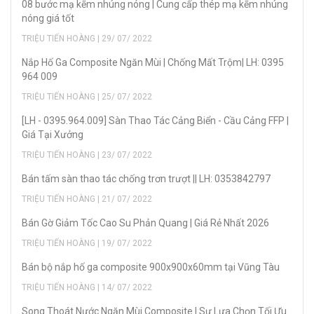
08 bước mạ kẽm nhúng nóng | Cung cấp thép mạ kẽm nhúng
nóng giá tốt
TRIỆU TIẾN HOÀNG | 29/ 07/ 2022
Nắp Hố Ga Composite Ngăn Mùi | Chống Mất Trộm| LH: 0395
964 009
TRIỆU TIẾN HOÀNG | 25/ 07/ 2022
[LH - 0395.964.009] Sàn Thao Tác Cảng Biển - Cầu Cảng FFP |
Giá Tại Xưởng
TRIỆU TIẾN HOÀNG | 23/ 07/ 2022
Bán tấm sàn thao tác chống trơn trượt || LH: 0353842797
TRIỆU TIẾN HOÀNG | 21/ 07/ 2022
Bán Gờ Giảm Tốc Cao Su Phản Quang | Giá Rẻ Nhất 2026
TRIỆU TIẾN HOÀNG | 19/ 07/ 2022
Bán bộ nắp hố ga composite 900x900x60mm tại Vũng Tàu
TRIỆU TIẾN HOÀNG | 14/ 07/ 2022
Song Thoát Nước Ngăn Mùi Composite | Sự Lựa Chọn Tối Ưu