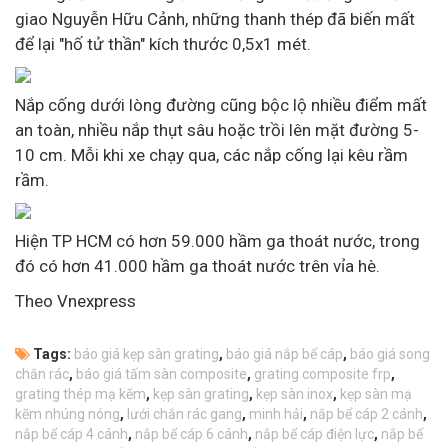
giao Nguyễn Hữu Cảnh, những thanh thép đã biến mất
để lại "hố tử thần" kích thước 0,5x1 mét.
Nắp cống dưới lòng đường cũng bộc lộ nhiều điểm mất
an toàn, nhiều nắp thụt sâu hoặc trồi lên mặt đường 5-
10 cm. Mỗi khi xe chạy qua, các nắp cống lại kêu rầm
rầm.
Hiện TP HCM có hơn 59.000 hầm ga thoát nước, trong
đó có hơn 41.000 hầm ga thoát nước trên vỉa hè.
Theo Vnexpress
Tags:
báo giá kẹp sàn grating
,
báo giá nắp bể cáp
,
báo giá song
chắn rác
,
báo giá tấm sàn composite
,
grating composite frp
,
grating thép mạ kẽm
,
kẹp sàn grating
,
kẹp sàn inox
,
kẹp sàn mạ
kẽm nhúng nóng
,
lưới chắn rác gang
,
minh hải
,
nắp bể cáp 2 cánh
,
nắp bể cáp 4 cánh
,
nắp bể cáp 6 cánh
,
nắp bể cáp điện lực
,
nắp bể