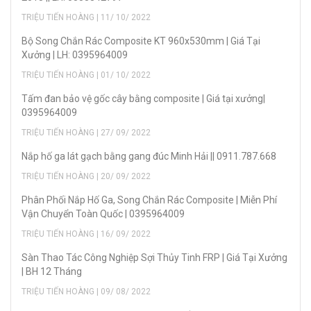
TRIỆU TIẾN HOÀNG | 11/ 10/ 2022
Bộ Song Chắn Rác Composite KT 960x530mm | Giá Tại
Xưởng | LH: 0395964009
TRIỆU TIẾN HOÀNG | 01/ 10/ 2022
Tấm đan bảo vệ gốc cây bằng composite | Giá tại xưởng|
0395964009
TRIỆU TIẾN HOÀNG | 27/ 09/ 2022
Nắp hố ga lát gạch bằng gang đúc Minh Hải || 0911.787.668
TRIỆU TIẾN HOÀNG | 20/ 09/ 2022
Phân Phối Nắp Hố Ga, Song Chắn Rác Composite | Miễn Phí
Vận Chuyển Toàn Quốc | 0395964009
TRIỆU TIẾN HOÀNG | 16/ 09/ 2022
Sàn Thao Tác Công Nghiệp Sợi Thủy Tinh FRP | Giá Tại Xưởng
| BH 12 Tháng
TRIỆU TIẾN HOÀNG | 09/ 08/ 2022