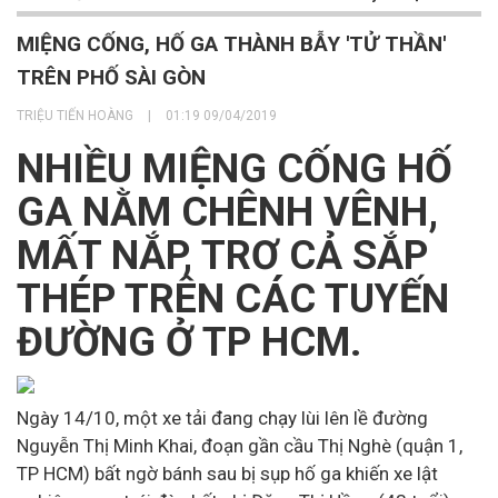
MIỆNG CỐNG, HỐ GA THÀNH BẪY 'TỬ THẦN'
TRÊN PHỐ SÀI GÒN
TRIỆU TIẾN HOÀNG
|
01:19 09/04/2019
NHIỀU MIỆNG CỐNG HỐ
GA NẰM CHÊNH VÊNH,
MẤT NẮP, TRƠ CẢ SẮP
THÉP TRÊN CÁC TUYẾN
ĐƯỜNG Ở TP HCM.
Ngày 14/10, một xe tải đang chạy lùi lên lề đường
Nguyễn Thị Minh Khai, đoạn gần cầu Thị Nghè (quận 1,
TP HCM) bất ngờ bánh sau bị sụp hố ga khiến xe lật