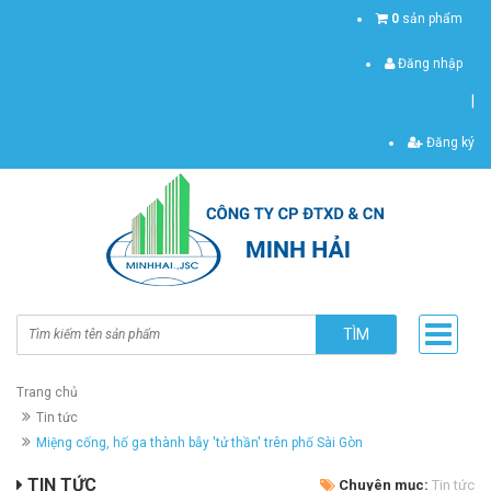
0
sản phẩm
Đăng nhập
|
Đăng ký
TÌM
Trang chủ
Tin tức
Miệng cống, hố ga thành bẫy 'tử thần' trên phố Sài Gòn
TIN TỨC
Chuyên mục:
Tin tức