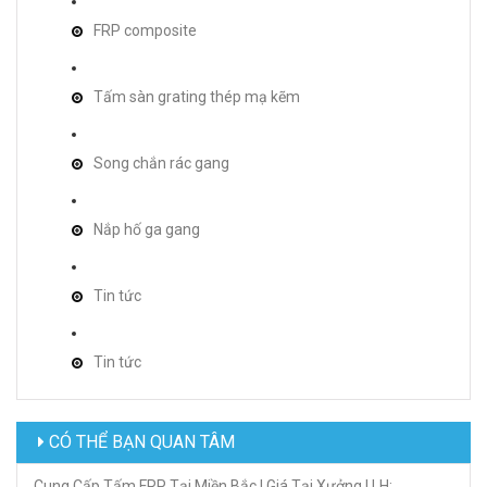
FRP composite
Tấm sàn grating thép mạ kẽm
Song chắn rác gang
Nắp hố ga gang
Tin tức
Tin tức
CÓ THỂ BẠN QUAN TÂM
Cung Cấp Tấm FRP Tại Miền Bắc | Giá Tại Xưởng | LH: