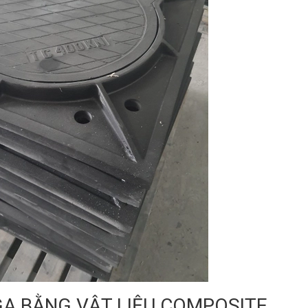
GA BẰNG VẬT LIỆU COMPOSITE