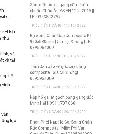
Sản xuẩt bó vỉa gang cầu | Tiêu
thì
chuẩn Châu Âu BS EN 124 : 2015 ||
osite
LH: 0353842797
TRIỆU TIẾN HOÀNG | 11/ 10/ 2022
g nổi bật
Bộ Song Chắn Rác Composite KT
a như
960x530mm | Giá Tại Xưởng | LH:
0395964009
hính, và
TRIỆU TIẾN HOÀNG | 01/ 10/ 2022
t và tải
Tấm đan bảo vệ gốc cây bằng
composite | Giá tại xưởng|
 nắp hố.
0395964009
a hình
TRIỆU TIẾN HOÀNG | 27/ 09/ 2022
Nắp hố ga lát gạch bằng gang đúc
Minh Hải || 0911.787.668
TRIỆU TIẾN HOÀNG | 20/ 09/ 2022
e vẫn
những lực
Phân Phối Nắp Hố Ga, Song Chắn
Rác Composite | Miễn Phí Vận