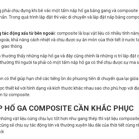
ng phải chịu đựng khi bê vác một tấm nắp hố ga bằng gang và composite 
ẳn. Trong quá trình lắp đặt thì việc di chuyển và lắp đặt nắp bằng comp
g tác động xấu từ bên ngoài:
composite là loại vật liệu có nhiều tính năn
ngoài, khả năng cách nhiệt và chịu được sự ăn mòn của thời tiết ở nước t
 giao thông.
thường thấy những nắp hố ga và đây cũng chính là những vị trí lắp đặt c
hường thì người ta phải có một tấm nắp hố ga có thể chịu được sự ma sá
 có thể giúp hạn chế các tiếng ồn do phuong tiên di chuyển qua lại giữa
c thiết kế với hình dạng và kích thước khác nhau sao cho phù hợp với đị
àm từ composite.
 HỐ GA COMPOSITE CẦN KHẮC PHỤC
hững vật liệu cứng chịu lực tốt hơn như gang thép thì vật liệu composit
ũng sẽ chịu sự tác động lớn và thường xuyên lâu dài của thời tiết cùng 
ới.