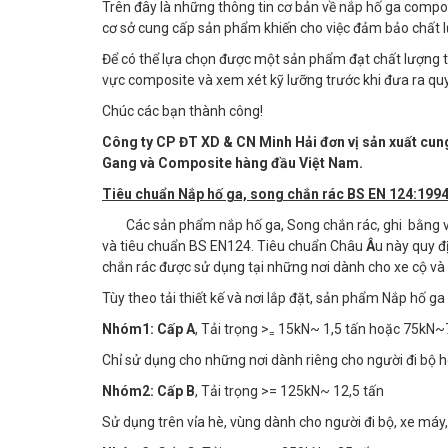
Trên đây là những thông tin cơ bản về nắp hố ga compo
cơ sở cung cấp sản phẩm khiến cho việc đảm bảo chất l
Để có thể lựa chọn được một sản phẩm đạt chất lượng th
vực composite và xem xét kỹ lưỡng trước khi đưa ra quy
Chúc các bạn thành công!
Công ty CP ĐT XD & CN Minh Hải đơn vị sản xuất cung 
Gang và Composite hàng đầu Việt Nam.
Tiêu chuẩn Nắp hố ga, song chắn rác BS EN 124:199
Các sản phẩm nắp hố ga, Song chắn rác, ghi bằng v
và tiêu chuẩn BS EN124. Tiêu chuẩn Châu
Â
u này quy đ
chắn rác được sử dụng tại những nơi dành cho xe cộ và 
Tùy theo tải thiết kế và nơi lắp đặt, sản phẩm Nắp hố g
Nhóm1:
Cấp A
, Tải trọng >
15kN~ 1,5 tấn hoặc 75kN~7
=
Chỉ sử dụng cho những nơi dành riêng cho người đi bộ h
Nhóm2:
Cấp B
, Tải trọng >= 125kN~ 12,5 tấn
Sử dụng trên vỉa hè, vùng dành cho người đi bộ, xe máy,