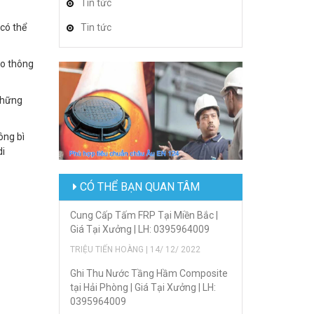
Tin tức
có thể
Tin tức
ao thông
những
ông bì
di
CÓ THỂ BẠN QUAN TÂM
Cung Cấp Tấm FRP Tại Miền Bắc |
Giá Tại Xưởng | LH: 0395964009
TRIỆU TIẾN HOÀNG | 14/ 12/ 2022
Ghi Thu Nước Tầng Hầm Composite
tại Hải Phòng | Giá Tại Xưởng | LH:
0395964009