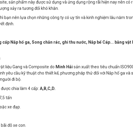
site, sản phẩm này được sử dụng và ứng dụng rộng rãi hiện nay nên có r
ượng xảy ra tương đối khó khăn.
ì bạn nên lựa chọn những công ty có uy tín và kinh nghiệm lâu năm tron
ết định.
cấp Nắp hố ga, Song chắn rác, ghi thu nước, Nắp bể Cáp... bằng vật 
4
ật liệu Gang và Composite do
Minh Hải
sản xuất theo tiêu chuẩn ISO9
ịnh yêu cầu kỹ thuật cho thiết kế, phương pháp thử đối với Nắp hố ga và 
người đi bộ.
a được chia làm 4 cấp:
A,B,C,D.
,5 tấn
oặc xe đạp.
 bãi đỗ xe con.