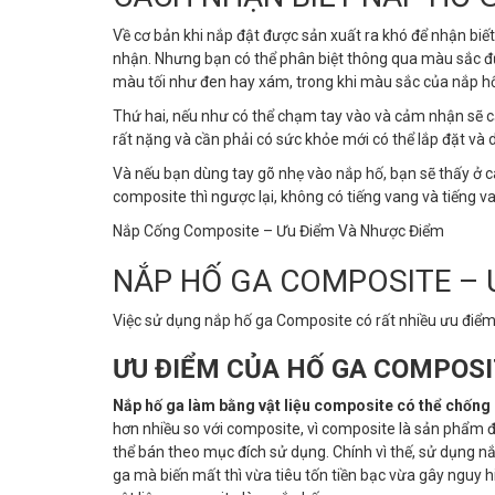
Về cơ bản khi nắp đật được sản xuất ra khó để nhận biế
nhận. Nhưng bạn có thể phân biệt thông qua màu sắc đ
màu tối như đen hay xám, trong khi màu sắc của nắp hố
Thứ hai, nếu như có thể chạm tay vào và cảm nhận sẽ c
rất nặng và cần phải có sức khỏe mới có thể lắp đặt và 
Và nếu bạn dùng tay gõ nhẹ vào nắp hố, bạn sẽ thấy ở c
composite thì ngược lại, không có tiếng vang và tiếng 
Nắp Cống Composite – Ưu Điểm Và Nhược Điểm
NẮP HỐ GA COMPOSITE – 
Việc sử dụng nắp hố ga Composite có rất nhiều ưu điể
ƯU ĐIỂM CỦA HỐ GA COMPOS
Nắp hố ga làm bằng vật liệu composite có thể chống 
hơn nhiều so với composite, vì composite là sản phẩm 
thể bán theo mục đích sử dụng. Chính vì thế, sử dụng 
ga mà biến mất thì vừa tiêu tốn tiền bạc vừa gây nguy 