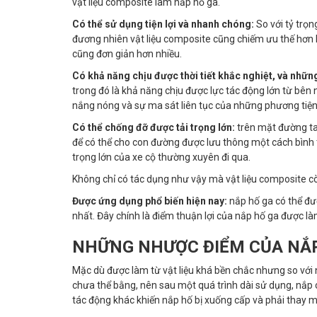
vật liệu composite làm nắp hố ga.
Có thể sử dụng tiện lợi và nhanh chóng:
So với tỷ trọ
đương nhiên vật liệu composite cũng chiếm ưu thế hơn h
cũng đơn giản hơn nhiều.
Có khả năng chịu được thời tiết khắc nghiệt, và nhữn
trong đó là khả năng chịu được lực tác động lớn từ bên 
nắng nóng và sự ma sát liên tục của những phương tiện
Có thể chống đỡ được tải trọng lớn:
trên mặt đường ta 
để có thể cho con đường được lưu thông một cách bình t
trọng lớn của xe cộ thường xuyên đi qua.
Không chỉ có tác dụng như vậy mà vật liệu composite còn
Được ứng dụng phổ biến hiện nay:
nắp hố ga có thể đượ
nhất. Đây chính là điểm thuận lợi của nắp hố ga được l
NHỮNG NHƯỢC ĐIỂM CỦA NẮP
Mặc dù được làm từ vật liệu khá bền chắc nhưng so với n
chưa thể bằng, nên sau một quá trình dài sử dụng, nắp c
tác động khác khiến nắp hố bị xuống cấp và phải thay m