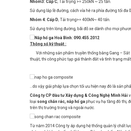
Nhóm3:
Cấp C
, Tải trọng >= 250kN ~ 25 tấn.
Sử dụng lắp lề đường, cách vỉa hè ra phía đường tối đa 
Nhóm 4:
Cấp D
, Tải trọng>= 400kN~ 40 tấn.
Sử dụng trên lòng đường, bãi đỗ xe dành cho mọi phươn
Thông số kỹ thuật :
Với những sản phẩm truyền thống bằng Gang – Sắt – 
thuật, thi công phức tạp giá thành đắt và tình trạng mấ
...do vậy giải pháp lựa chọn tối ưu hiện nay đó là sản p
Công ty CP Đầu tư Xây dựng & Công Nghệ Minh Hải
v
loại
song chắn rác, nắp hố ga
phục vụ hạ tầng đô thị, 
trên thị trường trong và ngoài nước.
Từ năm 2014 Công ty áp dụng hệ thống quản lý chất lư