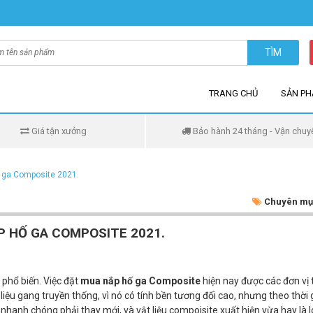
TÌM
TRANG CHỦ
SẢN P
Giá tận xưởng
Bảo hành 24 tháng - Vận chuy
ố ga Composite 2021.
Chuyên mụ
ẮP HỐ GA COMPOSITE 2021.
phổ biến. Việc đặt
mua nắp hố ga Composite
hiện nay được các đơn vị 
liệu gang truyền thống, vì nó có tính bền tương đối cao, nhưng theo thời 
nhanh chóng phải thay mới, và vật liệu compoisite xuất hiện vừa hay là l