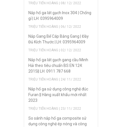
TRIỆU TIẾN HOÀNG | 08/ 12/ 2022
Nắp hố ga lát gạch Inox 304 | Chống
gỉ | LH: 0395964009
TRIỆU TIẾN HOÀNG | 06/ 12/ 2022
Nắp Gang Bể Cáp Bằng Gang | Đầy
Đủ Kích Thước | LH: 0395964009
TRIỆU TIẾN HOÀNG | 02/ 12/ 2022
Nắp hố ga lát gạch gang cầu Minh
Hải theo tiêu chuẩn BS EN 124:
2015|| LH: 0911 787 668
TRIỆU TIẾN HOÀNG | 24/ 11/ 2022
Nắp hố ga sử dụng công nghệ đúc
Furan || Hàng xuất khẩu mới nhất
2023
TRIỆU TIẾN HOÀNG | 23/ 11/ 2022
So sánh nắp hố ga composite sử
dụng công nghệ ép nóng và công