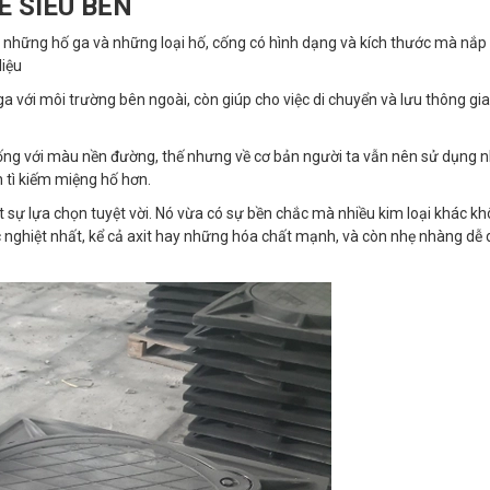
E SIÊU BỀN
 những hố ga và những loại hố, cống có hình dạng và kích thước mà nắp 
liệu
 với môi trường bên ngoài, còn giúp cho việc di chuyển và lưu thông gi
giống với màu nền đường, thế nhưng về cơ bản người ta vẫn nên sử dụng 
h tì kiếm miệng hố hơn.
 sự lựa chọn tuyệt vời. Nó vừa có sự bền chắc mà nhiều kim loại khác kh
c nghiệt nhất, kể cả axit hay những hóa chất mạnh, và còn nhẹ nhàng dễ 