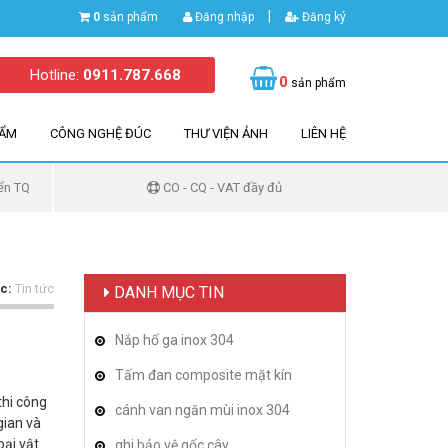
|
0
sản phẩm
Đăng nhập
Đăng ký
Hotline:
0911.787.668
0
sản phẩm
HẨM
CÔNG NGHỆ ĐÚC
THƯ VIỆN ẢNH
LIÊN HỆ
ển TQ
CO - CQ - VAT đầy đủ
c:
Tin tức
DANH MỤC TIN
Nắp hố ga inox 304
Tấm đan composite mặt kín
thi công
cánh van ngăn mùi inox 304
gian và
oại vật
ghi bảo vệ gốc cây