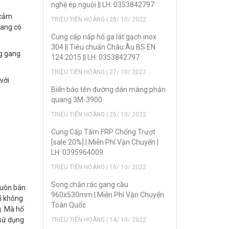
nghệ ép nguội || LH: 0353842797
 cảm
TRIỆU TIẾN HOÀNG | 28/ 10/ 2022
gang có
Cung cấp nắp hố ga lát gạch inox
304 || Tiêu chuẩn Châu Âu BS EN
ng gang
124:2015 || LH: 0353842797
TRIỆU TIẾN HOÀNG | 27/ 10/ 2022
với
Biển báo tên đường dán màng phản
quang 3M-3900
TRIỆU TIẾN HOÀNG | 25/ 10/ 2022
Cung Cấp Tấm FRP Chống Trượt
[sale 20%] | Miễn Phí Vận Chuyển |
LH: 0395964009
TRIỆU TIẾN HOÀNG | 16/ 10/ 2022
Song chắn rác gang cầu
buôn bán
960x530mm | Miễn Phí Vận Chuyển
ì không
Toàn Quốc
g. Mà hố
 sử dụng
TRIỆU TIẾN HOÀNG | 14/ 10/ 2022