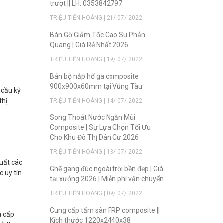
trượt || LH: 0353842797
TRIỆU TIẾN HOÀNG | 21/ 07/ 2022
Bán Gờ Giảm Tốc Cao Su Phản
Quang | Giá Rẻ Nhất 2026
TRIỆU TIẾN HOÀNG | 19/ 07/ 2022
Bán bộ nắp hố ga composite
900x900x60mm tại Vũng Tàu
 cầu kỹ
hị ….
TRIỆU TIẾN HOÀNG | 14/ 07/ 2022
Song Thoát Nước Ngăn Mùi
Composite | Sự Lựa Chọn Tối Ưu
Cho Khu Đô Thị Dân Cư 2026
TRIỆU TIẾN HOÀNG | 13/ 07/ 2022
xuất các
Ghế gang đúc ngoài trời bền đẹp | Giá
 uy tín
tại xưởng 2026 | Miễn phí vận chuyển
TRIỆU TIẾN HOÀNG | 09/ 07/ 2022
Cung cấp tấm sàn FRP composite ||
à cấp
Kích thước 1220x2440x38