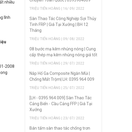
Chuyển Toàn Quốc | 0395964009
ất nhiều
TRIỆU TIẾN HOÀNG | 16/ 09/ 2022
g lĩnh
Sàn Thao Tác Công Nghiệp Sợi Thủy
Tinh FRP | Giá Tại Xưởng | BH 12
Tháng
TRIỆU TIẾN HOÀNG | 09/ 08/ 2022
liệu
08 bước mạ kẽm nhúng nóng | Cung
cấp thép mạ kẽm nhúng nóng giá tốt
TRIỆU TIẾN HOÀNG | 29/ 07/ 2022
001-2008
song
Nắp Hố Ga Composite Ngăn Mùi |
Chống Mất Trộm| LH: 0395 964 009
TRIỆU TIẾN HOÀNG | 25/ 07/ 2022
[LH - 0395.964.009] Sàn Thao Tác
Cảng Biển - Cầu Cảng FFP | Giá Tại
Xưởng
TRIỆU TIẾN HOÀNG | 23/ 07/ 2022
Bán tấm sàn thao tác chống trơn