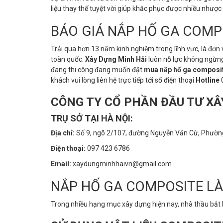
liệu thay thế tuyệt vời giúp khắc phục được nhiều nhượ
BÁO GIÁ NẮP HỐ GA COMP
Trải qua hơn 13 năm kinh nghiệm trong lĩnh vực, là đơn 
toàn quốc.
Xây Dựng Minh Hải
luôn nỗ lực không ngừng 
đang thi công đang muốn đặt
mua nắp hố ga composi
khách vui lòng liên hệ trực tiếp tới số điện thoại
Hotline
CÔNG TY CỔ PHẦN ĐẦU TƯ XÂ
TRỤ SỞ TẠI HÀ NỘI:
Địa chỉ:
Số 9, ngõ 2/107, đường Nguyễn Văn Cừ, Phường
Điện thoại:
097 423 6786
Email:
xaydungminhhaivn@gmail.com
NẮP HỐ GA COMPOSITE LÀ
Trong nhiều hạng mục xây dựng hiện nay, nhà thầu bắt