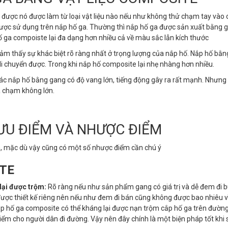
t được nó được làm từ loại vật liệu nào nếu như không thử chạm tay vào
ược sử dụng trên nắp hố ga. Thường thì nắp hố ga được sản xuất bằng 
 ga compoiste lại đa dạng hơn nhiều cả về màu sắc lẫn kích thước
ảm thấy sự khác biệt rõ ràng nhất ở trọng lượng của nắp hố. Nắp hố bằ
di chuyển được. Trong khi nắp hố composite lại nhẹ nhàng hơn nhiều.
ác nắp hố bằng gang có độ vang lớn, tiếng động gây ra rất mạnh. Nhưng 
va chạm không lớn.
ƯU ĐIỂM VÀ NHƯỢC ĐIỂM
m, mặc dù vậy cũng có một số nhược điểm cần chú ý
ITE
lại được trộm:
Rõ ràng nếu như sản phẩm gang có giá trị và dễ đem đi 
được thiết kế riêng nên nếu như đem đi bán cũng không được bao nhiêu v
nắp hố ga composite có thể kháng lại được nạn trộm cắp hố ga trên đườn
hiểm cho người dân đi đường. Vậy nên đây chính là một biện pháp tốt khi