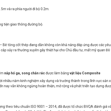
0.5m và ra phía người đi bộ 0.2m.
g tiện giao thông đường bộ.
Bê tông cốt thép đang dần không còn khả năng đáp ứng được các yêu
t cắp xảy ra thường xuyên gây thiệt hại cho Chủ đầu tư, mất mỹ quan Đô t
hẩm
nắp hố ga, song chắn rác
được làm bằng
vật liệu Composite
ới nhiều năm kinh nghiệm xây dựng và trưởng thành trong lĩnh vực sản 
đến nay vẫn không ngừng hoàn thiện, mở rộng và phát triển tạo dựng được
ợng theo tiêu chuẩn ISO 9001 – 2014, đã được tổ chức BVQA đánh giá v