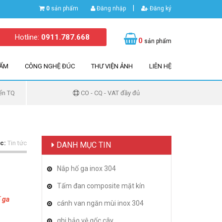
|
0
sản phẩm
Đăng nhập
Đăng ký
Hotline:
0911.787.668
0
sản phẩm
HẨM
CÔNG NGHỆ ĐÚC
THƯ VIỆN ẢNH
LIÊN HỆ
ển TQ
CO - CQ - VAT đầy đủ
c:
Tin tức
DANH MỤC TIN
Nắp hố ga inox 304
Tấm đan composite mặt kín
 ga
cánh van ngăn mùi inox 304
ghi bảo vệ gốc cây