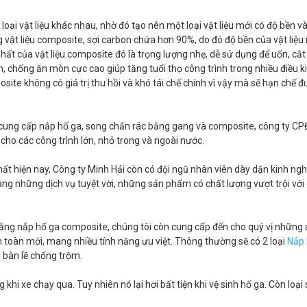
 loại vật liệu khác nhau, nhờ đó tạo nên một loại vật liệu mới có độ bền v
g vật liệu composite, sợi carbon chứa hơn 90%, do đó độ bền của vật liệu 
hất của vật liệu composite đó là trọng lượng nhẹ, dễ sử dụng để uốn, cắt 
 chống ăn mòn cực cao giúp tăng tuổi thọ công trình trong nhiều điều ki
osite không có giá trị thu hồi và khó tái chế chính vì vậy mà sẽ hạn chế 
à cung cấp nắp hố ga, song chắn rác bằng gang và composite, công ty C
 cho các công trình lớn, nhỏ trong và ngoài nước.
hất hiện nay, Công ty Minh Hải còn có đội ngũ nhân viên dày dặn kinh ng
g những dịch vụ tuyệt vời, những sản phẩm có chất lượng vượt trội với 
bằng nắp hố ga composite, chúng tôi còn cung cấp đến cho quý vị những
 toàn mới, mang nhiều tính năng ưu việt. Thông thường sẽ có 2 loại
Nắp
 bàn lề chống trộm.
hi xe chạy qua. Tuy nhiên nó lại hơi bất tiện khi vệ sinh hố ga. Còn loại