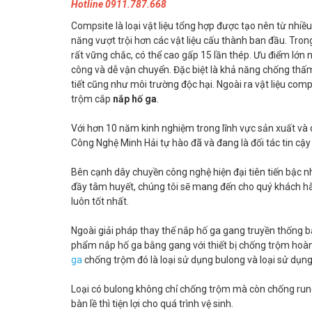
Hotline 0911.787.668
Compsite là loại vật liệu tổng hợp được tạo nên từ nhiều
năng vượt trội hơn các vật liệu cấu thành ban đầu. Tron
rất vững chắc, có thể cao gấp 15 lần thép. Ưu điểm lớn n
công và dễ vận chuyển. Đặc biệt là khả năng chống thấm,
tiết cũng như môi trường độc hại. Ngoài ra vật liệu comp
trộm cắp
nắp hố ga
.
Với hơn 10 năm kinh nghiệm trong lĩnh vực sản xuất v
Công Nghệ Minh Hải tự hào đã và đang là đối tác tin cậy
Bên cạnh dây chuyền công nghệ hiện đại tiên tiến bậc n
đầy tâm huyết, chúng tôi sẽ mang đến cho quý khách hàn
luôn tốt nhất.
Ngoài giải pháp thay thế nắp hố ga gang truyền thống 
phẩm nắp hố ga bằng gang với thiết bị chống trộm hoàn
ga
chống trộm đó là loại sử dụng bulong và loại sử dụng
Loại có bulong không chỉ chống trộm mà còn chống rung k
bàn lề thì tiện lợi cho quá trình vệ sinh.