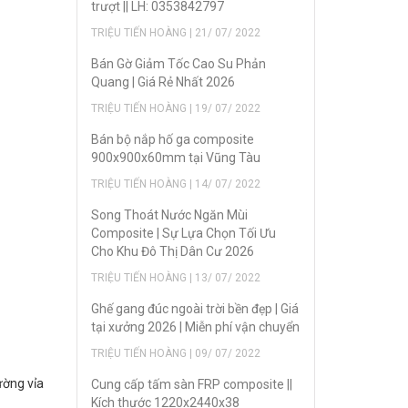
trượt || LH: 0353842797
TRIỆU TIẾN HOÀNG | 21/ 07/ 2022
Bán Gờ Giảm Tốc Cao Su Phản
Quang | Giá Rẻ Nhất 2026
TRIỆU TIẾN HOÀNG | 19/ 07/ 2022
Bán bộ nắp hố ga composite
900x900x60mm tại Vũng Tàu
TRIỆU TIẾN HOÀNG | 14/ 07/ 2022
Song Thoát Nước Ngăn Mùi
Composite | Sự Lựa Chọn Tối Ưu
Cho Khu Đô Thị Dân Cư 2026
TRIỆU TIẾN HOÀNG | 13/ 07/ 2022
Ghế gang đúc ngoài trời bền đẹp | Giá
tại xưởng 2026 | Miễn phí vận chuyển
TRIỆU TIẾN HOÀNG | 09/ 07/ 2022
ường vỉa
Cung cấp tấm sàn FRP composite ||
Kích thước 1220x2440x38