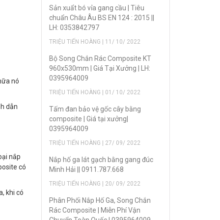
Sản xuẩt bó vỉa gang cầu | Tiêu
chuẩn Châu Âu BS EN 124 : 2015 ||
LH: 0353842797
TRIỆU TIẾN HOÀNG | 11/ 10/ 2022
Bộ Song Chắn Rác Composite KT
960x530mm | Giá Tại Xưởng | LH:
0395964009
 nữa nó
TRIỆU TIẾN HOÀNG | 01/ 10/ 2022
nh dẫn
Tấm đan bảo vệ gốc cây bằng
composite | Giá tại xưởng|
0395964009
TRIỆU TIẾN HOÀNG | 27/ 09/ 2022
oại nắp
Nắp hố ga lát gạch bằng gang đúc
posite có
Minh Hải || 0911.787.668
TRIỆU TIẾN HOÀNG | 20/ 09/ 2022
, khi có
Phân Phối Nắp Hố Ga, Song Chắn
Rác Composite | Miễn Phí Vận