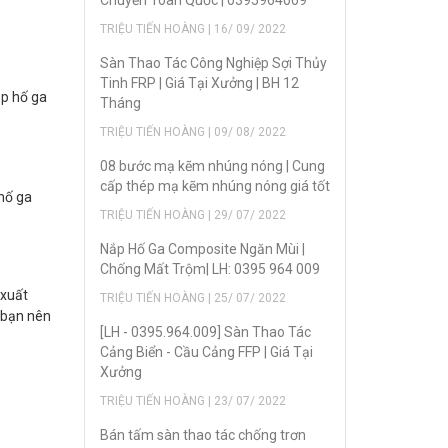
Chuyển Toàn Quốc | 0395964009
TRIỆU TIẾN HOÀNG | 16/ 09/ 2022
Sàn Thao Tác Công Nghiệp Sợi Thủy
Tinh FRP | Giá Tại Xưởng | BH 12
ắp hố ga
Tháng
TRIỆU TIẾN HOÀNG | 09/ 08/ 2022
08 bước mạ kẽm nhúng nóng | Cung
cấp thép mạ kẽm nhúng nóng giá tốt
 hố ga
TRIỆU TIẾN HOÀNG | 29/ 07/ 2022
Nắp Hố Ga Composite Ngăn Mùi |
Chống Mất Trộm| LH: 0395 964 009
 xuất
TRIỆU TIẾN HOÀNG | 25/ 07/ 2022
, bạn nên
[LH - 0395.964.009] Sàn Thao Tác
Cảng Biển - Cầu Cảng FFP | Giá Tại
Xưởng
TRIỆU TIẾN HOÀNG | 23/ 07/ 2022
Bán tấm sàn thao tác chống trơn