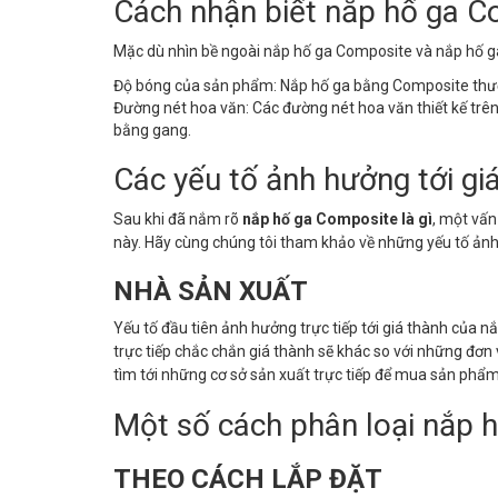
Cách nhận biết nắp hố ga 
Mặc dù nhìn bề ngoài nắp hố ga Composite và nắp hố g
Độ bóng của sản phẩm: Nắp hố ga bằng Composite thườ
Đường nét hoa văn: Các đường nét hoa văn thiết kế trên
bằng gang.
Các yếu tố ảnh hưởng tới g
Sau khi đã nắm rõ
nắp hố ga Composite là gì
, một vấn
này. Hãy cùng chúng tôi tham khảo về những yếu tố ảnh
NHÀ SẢN XUẤT
Yếu tố đầu tiên ảnh hưởng trực tiếp tới giá thành của 
trực tiếp chắc chắn giá thành sẽ khác so với những đơn
tìm tới những cơ sở sản xuất trực tiếp để mua sản phẩm
Một số cách phân loại nắp 
THEO CÁCH LẮP ĐẶT