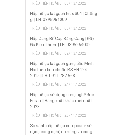
TRIỆU TIẾN HOÀNG | 08/ 12/ 2022
Nắp hố ga lát gạch Inox 304 | Chống
gỉ | LH: 0395964009
TRIỆU TIẾN HOÀNG | 06/ 12/ 2022
Nắp Gang Bể Cáp Bằng Gang | Đầy
Đủ Kích Thước | LH: 0395964009
TRIỆU TIẾN HOÀNG | 02/ 12/ 2022
Nắp hố ga lát gạch gang cầu Minh
Hải theo tiêu chuẩn BS EN 124:
2015|| LH: 0911 787 668
TRIỆU TIẾN HOÀNG | 24/ 11/ 2022
Nắp hố ga sử dụng công nghệ đúc
Furan || Hàng xuất khẩu mới nhất
2023
TRIỆU TIẾN HOÀNG | 23/ 11/ 2022
So sánh nắp hố ga composite sử
dụng công nghệ ép nóng và công