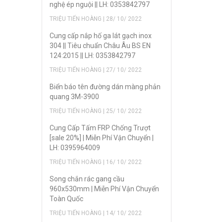
nghệ ép nguội || LH: 0353842797
TRIỆU TIẾN HOÀNG | 28/ 10/ 2022
Cung cấp nắp hố ga lát gạch inox
304 || Tiêu chuẩn Châu Âu BS EN
124:2015 || LH: 0353842797
TRIỆU TIẾN HOÀNG | 27/ 10/ 2022
Biển báo tên đường dán màng phản
quang 3M-3900
TRIỆU TIẾN HOÀNG | 25/ 10/ 2022
Cung Cấp Tấm FRP Chống Trượt
[sale 20%] | Miễn Phí Vận Chuyển |
LH: 0395964009
TRIỆU TIẾN HOÀNG | 16/ 10/ 2022
Song chắn rác gang cầu
960x530mm | Miễn Phí Vận Chuyển
Toàn Quốc
TRIỆU TIẾN HOÀNG | 14/ 10/ 2022