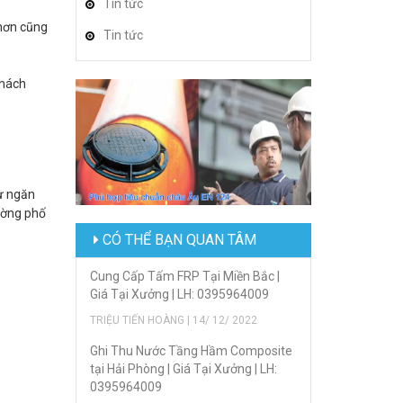
Tin tức
 hơn cũng
Tin tức
khách
hư ngăn
đường phố
CÓ THỂ BẠN QUAN TÂM
Cung Cấp Tấm FRP Tại Miền Bắc |
Giá Tại Xưởng | LH: 0395964009
TRIỆU TIẾN HOÀNG | 14/ 12/ 2022
Ghi Thu Nước Tầng Hầm Composite
tại Hải Phòng | Giá Tại Xưởng | LH:
0395964009