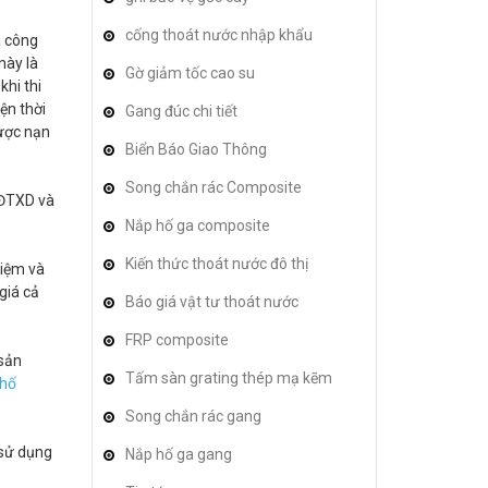
cống thoát nước nhập khẩu
à công
này là
Gờ giảm tốc cao su
khi thi
ện thời
Gang đúc chi tiết
được nạn
Biển Báo Giao Thông
Song chắn rác Composite
PĐTXD và
Nắp hố ga composite
Kiến thức thoát nước đô thị
hiệm và
giá cả
Báo giá vật tư thoát nước
FRP composite
 sản
Tấm sàn grating thép mạ kẽm
 hố
Song chắn rác gang
 sử dụng
Nắp hố ga gang